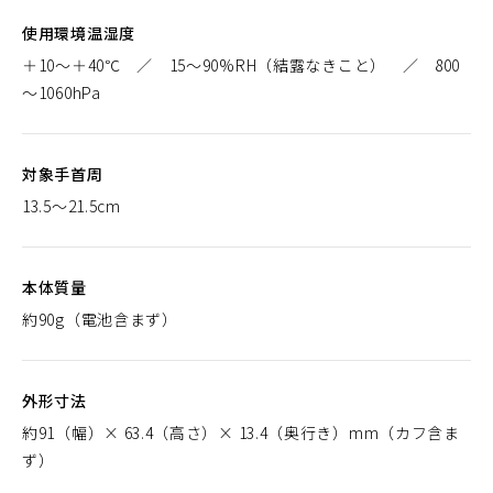
使用環境温湿度
＋10～＋40℃ ／ 15～90%RH（結露なきこと） ／ 800
～1060hPa
対象手首周
13.5～21.5cm
本体質量
約90g（電池含まず）
外形寸法
約91（幅）× 63.4（高さ）× 13.4（奥行き）mm（カフ含ま
ず）