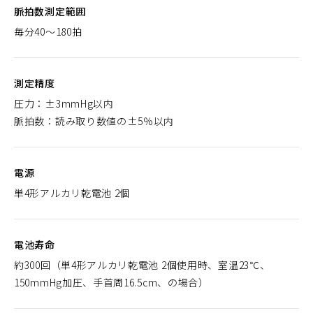
脈拍数測定範囲
毎分40～180拍
測定精度
圧力：±3mmHg以内
脈拍数：読み取り数値の±5％以内
電源
単4形アルカリ乾電池 2個
電池寿命
約300回（単4形アルカリ乾電池 2個使用時、室温23℃、
150mmHg加圧、手首周16.5cm、の場合）