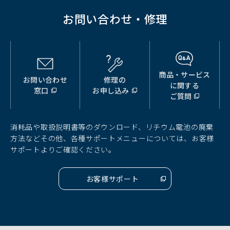
お問い合わせ・修理
商品・サービス
お問い合わせ
修理の
（別
（別
（別
に関する
窓口
お申し込み
ウ
ウ
ウ
ご質問
ィ
ィ
ィ
ン
ン
ン
ド
ド
ド
消耗品や取扱説明書等のダウンロード、リチウム電池の廃棄
ウ
ウ
ウ
方法などその他、各種サポートメニューについては、お客様
で
で
で
サポートよりご確認ください。
開
開
開
く）
く）
く）
お客様サポート
（別
ウ
ィ
ン
ド
ウ