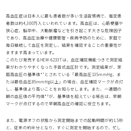
高血圧症は日本人に最も患者数が多い生活習慣病で、推定患
者数は約4,300万人といわれています。高血圧は、心筋梗塞や
狭心症、脳卒中、大動脈瘤などを引き起こす大きな危険因子
であり、高血圧治療や健康管理・疾病予防のために、家庭で
毎日継続して血圧を測定し、結果を確認することの重要性が
ますます高まっています。
このたび発売するHEM-6233Tは、血圧確認機能つきで測定結
果がわかりやすくなった手首式血圧計です。測定結果が、家
庭高血圧の基準値*¹とされている「最高血圧135ｍｍHg、ま
たは最低血圧85ｍｍHg以上」の場合、血圧確認マークが点灯
し、基準値より高いことをお知らせします。また、一週間の
朝の血圧値の平均値*²が、基準値を超えている場合は、早朝
マークが点灯するので早朝高血圧の確認に役立ちます。
また、電源オフの状態から測定開始までの起動時間が約1.5秒
と、従来の約半分となり、すぐに測定を開始するので、忙し