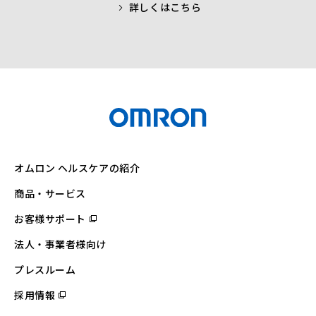
詳しくはこちら
オムロン ヘルスケアの紹介
商品・サービス
お客様サポート
（別
ウ
ィ
法人・事業者様向け
ン
ド
ウ
プレスルーム
で
開
採用情報
（別
く）
ウ
ィ