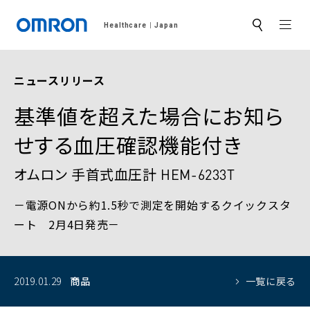
MEN
Healthcare
Japan
サ
イ
ト
内
検
ニュースリリース
索
基準値を超えた場合にお知ら
せする血圧確認機能付き
オムロン 手首式血圧計 HEM-6233T
－電源ONから約1.5秒で測定を開始するクイックスタ
ート 2月4日発売－
2019.01.29
商品
一覧に戻る