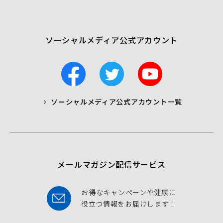
で
開
く）
ソーシャルメディア公式アカウント
F
T
Y
a
w
o
c
i
u
ソーシャルメディア公式アカウント一覧
a
t
t
b
t
u
o
e
b
o
r
e
k
メールマガジン配信サービス
お得なキャンペーンや健康に
役立つ情報をお届けします！