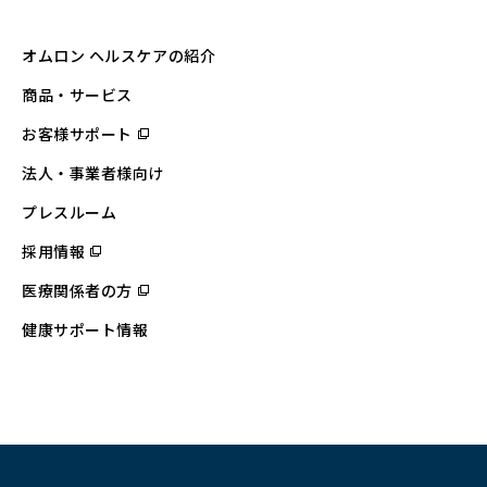
オムロン ヘルスケアの紹介
商品・サービス
お客様サポート
（別
ウ
ィ
法人・事業者様向け
ン
ド
ウ
プレスルーム
で
開
採用情報
（別
く）
ウ
ィ
医療関係者の方
（別
ン
ウ
ド
ィ
ウ
健康サポート情報
ン
で
ド
開
ウ
く）
で
開
く）