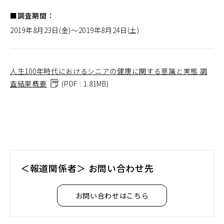
■調査期間：
2019年8月23日(金)～2019年8月24日(土)
人生100年時代におけるシニアの健康に関する意識と実態 調
査結果概要
（P
(PDF : 1.81MB)
D
F
フ
ァ
イ
ル
＜報道関係者＞ お問い合わせ先
を
別
お問い合わせはこちら
ウ
ィ
ン