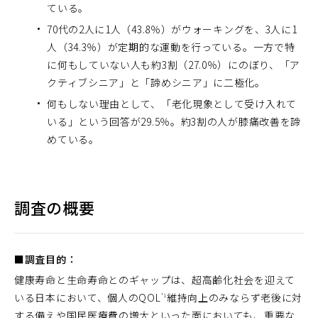
ている。
70代の2人に1人（43.8％）がウォーキングを、3人に1
人（34.3％）が定期的な運動を行っている。一方で特
に何もしていない人も約3割（27.0％）にのぼり、「ア
クティブシニア」と「諦めシニア」に二極化。
何もしない理由として、「老化現象として受け入れて
いる」という回答が29.5％。約3割の人が膝痛改善を諦
めている。
調査の概要
■調査目的：
健康寿命と生命寿命とのギャップは、超高齢化社会を迎えて
いる日本において、個人のQOL
維持向上のみならず老後に対
*1
する備えや国民医療費の増大といった面においても、重要な