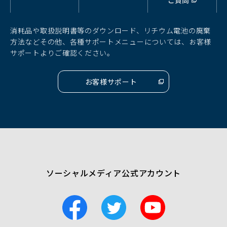
ご質問
ィ
ィ
ィ
ン
ン
ン
ド
ド
ド
消耗品や取扱説明書等のダウンロード、リチウム電池の廃棄
ウ
ウ
ウ
方法などその他、各種サポートメニューについては、お客様
で
で
で
サポートよりご確認ください。
開
開
開
く）
く）
く）
お客様サポート
（別
ウ
ィ
ン
ド
ウ
で
開
く）
ソーシャルメディア公式アカウント
F
T
Y
a
w
o
c
i
u