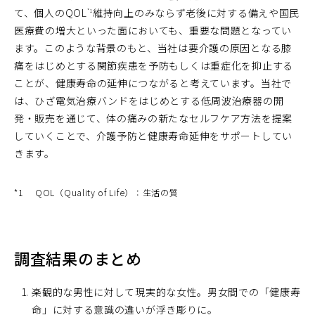
て、個人のQOL
維持向上のみならず老後に対する備えや国民
*1
医療費の増大といった面においても、重要な問題となってい
ます。このような背景のもと、当社は要介護の原因となる膝
痛をはじめとする関節疾患を予防もしくは重症化を抑止する
ことが、健康寿命の延伸につながると考えています。当社で
は、ひざ電気治療バンドをはじめとする低周波治療器の開
発・販売を通じて、体の痛みの新たなセルフケア方法を提案
していくことで、介護予防と健康寿命延伸をサポートしてい
きます。
*1
QOL（Quality of Life）：生活の質
調査結果のまとめ
楽観的な男性に対して現実的な女性。男女間での「健康寿
命」に対する意識の違いが浮き彫りに。