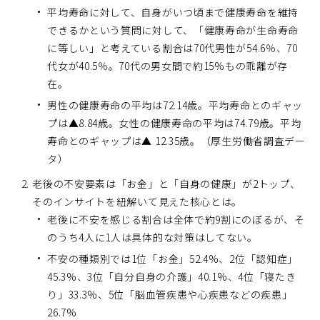
平均寿命に対して、自身がいつ頃まで健康寿命を維持
できるかという質問に対して、「健康寿命が生命寿命
に等しい」と考えている割合は70代男性が54.6％、70
代女が40.5％。70代の男女間で約15%もの乖離が存
在。
男性の健康寿命の平均は72.14歳。平均寿命とのギャッ
プは▲8.84歳。女性の健康寿命の平均は74.79歳。平均
寿命とのギャップは▲ 12.35歳。（厚生労働省調査デー
タ）
老後の不安要素は「お金」と「自身の健康」が2トップ、
そのインサイトを紐解いて見えた核心とは。
老後に不安を感じる割合は全体で約9割にのぼるが、そ
のうち4人に1人は具体的な対策はしてない。
不安の種類別では1位「お金」52.4%、2位「認知症」
45.3%、3位「自分自身の介護」40.1%、4位「寝たき
り」33.3%、5位「脳血管疾患や心疾患などの疾患」
26.7%