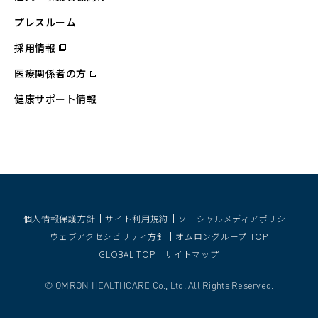
ン
ド
ウ
プレスルーム
で
開
採用情報
（別
く）
ウ
ィ
医療関係者の方
（別
ン
ウ
ド
ィ
ウ
健康サポート情報
ン
で
ド
開
ウ
く）
で
開
く）
個人情報保護方針
サイト利用規約
ソーシャルメディアポリシー
ウェブアクセシビリティ方針
オムロングループ TOP
GLOBAL TOP
サイトマップ
OMRON HEALTHCARE Co., Ltd. All Rights Reserved.
©