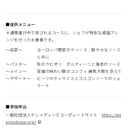
■提供メニュー
＊通常運行中で供されるコースに、シェフが特別な減塩アレ
ンジを行ったお食事です。
～前菜～
ヨーロッパ野菜のテリーヌ 鮮やかなソース
と共に
～パスタ～
秋のラビオリ ポルティーニと海老のソース
～メイン～
至福の味わい豚のコンフィ 練馬大根を添えて
～デザート～
ビーツのティラミスとゴルゴンゾーラのジェ
ラート
■参加申込
一般社団法人テレメディーズコーポレートサイト
https://tel
（別
emedease.org/
ウ