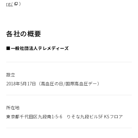
（別
rg/
）
ド
ウ
ウ
ィ
で
ン
開
ド
く）
ウ
で
各社の概要
開
く）
■一般社団法人テレメディーズ
設立
2018年5月17日（高血圧の日/国際高血圧デー）
所在地
東京都千代田区九段南1-5-6 りそな九段ビル5F KSフロア