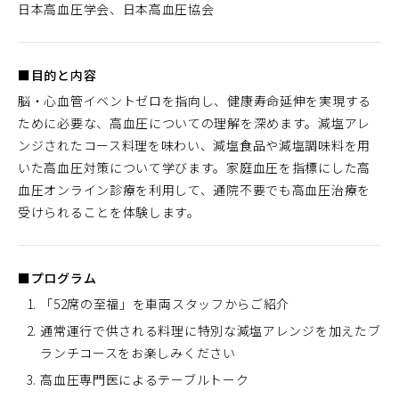
日本高血圧学会、日本高血圧協会
■目的と内容
脳・心血管イベントゼロを指向し、健康寿命延伸を実現する
ために必要な、高血圧についての理解を深めます。減塩アレ
ンジされたコース料理を味わい、減塩食品や減塩調味料を用
いた高血圧対策について学びます。家庭血圧を指標にした高
血圧オンライン診療を利用して、通院不要でも高血圧治療を
受けられることを体験します。
■プログラム
「52席の至福」を車両スタッフからご紹介
通常運行で供される料理に特別な減塩アレンジを加えたブ
ランチコースをお楽しみください
高血圧専門医によるテーブルトーク