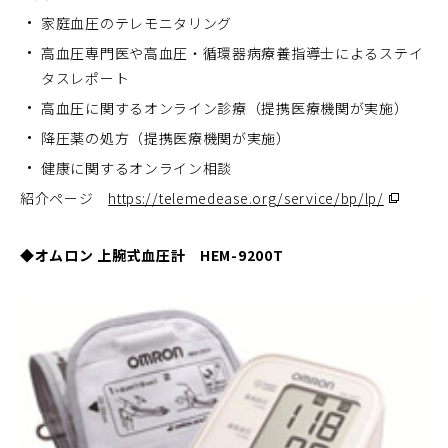
家庭血圧のテレモニタリング
高血圧専門医や高血圧・循環器病療養指導士によるステイ
タスレポート
高血圧に関するオンライン診療（提携医療機関が実施）
降圧薬の処方（提携医療機関が実施）
健康に関するオンライン相談
（別
紹介ページ
https://telemedease.org/service/bp/lp/
ウ
ィ
ン
ド
◆オムロン 上腕式血圧計 HEM-9200T
ウ
で
開
く）