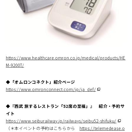
https://www.healthcare.omron.co.jp/medical/products/HE
M-9200T/
◆「オムロンコネクト」紹介ページ
（別
https://www.omronconnect.com/jp/ja_def/
ウ
ィ
ン
ド
◆『西武 旅するレストラン「52席の至福」』 紹介・予約サ
ウ
で
イト
開
（別
https://www.seiburailway.jp/railways/seibu52-shifuku/
く）
ウ
ィ
（＊本イベントの予約はこちらから
https://telemedease.o
ン