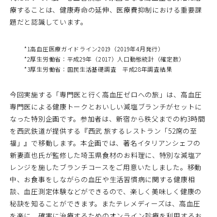
療することは、健康寿命の延伸、医療費抑制における重要課
題だと認識しています。
*1
高血圧医療ガイドライン2019（2019年4月発行）
*2
厚生労働省：平成29年（2017）人口動態統計（確定数）
*3
厚生労働省：国民生活基礎調査 平成28年調査結果
今回実施する「専門医と行く高血圧ゼロへの旅」は、高血圧
専門医による健康トークとおいしい減塩ブランチがセットに
なった特別企画です。参加者は、新宿から秩父までの約3時間
を西武鉄道が提供する『西武 旅するレストラン「52席の至
福」』で移動します。本企画では、著名イタリアンシェフの
新妻直也氏が監修した埼玉県食材のお料理に、特別な減塩ア
レンジを施したブランチコースをご用意いたしました。移動
中、お食事をしながらの血圧や生活習慣病に関する健康相
談、血圧測定体験などができるので、楽しく美味しく健康の
秘訣を知ることができます。またテレメディーズは、高血圧
を楽に、確実に治療するためのオンライン診療を利用するお