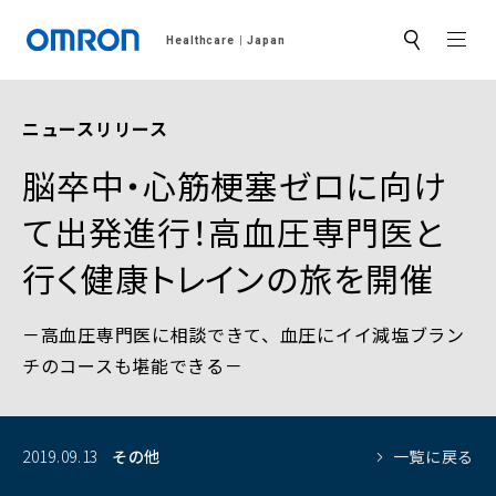
MEN
Healthcare
Japan
サ
イ
ト
内
検
ニュースリリース
索
脳卒中・心筋梗塞ゼロに向け
て出発進行！高血圧専門医と
行く健康トレインの旅を開催
－高血圧専門医に相談できて、血圧にイイ減塩ブラン
チのコースも堪能できる－
2019.09.13
その他
一覧に戻る