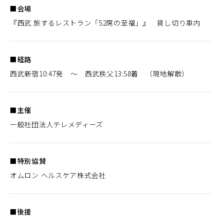
■会場
『西武 旅するレストラン「52席の至福」』 貸し切り車内
■経路
西武新宿10:47発 ～ 西武秩父13:58着 （現地解散）
■主催
一般社団法人テレメディーズ
■特別協賛
オムロン ヘルスケア株式会社
■後援