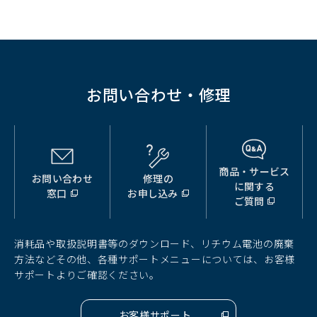
お問い合わせ・修理
商品・サービス
お問い合わせ
修理の
（別
（別
（別
に関する
窓口
お申し込み
ウ
ウ
ウ
ご質問
ィ
ィ
ィ
ン
ン
ン
ド
ド
ド
消耗品や取扱説明書等のダウンロード、リチウム電池の廃棄
ウ
ウ
ウ
方法などその他、各種サポートメニューについては、お客様
で
で
で
サポートよりご確認ください。
開
開
開
く）
く）
く）
お客様サポート