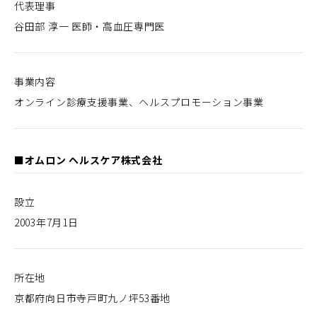
代表理事
谷田部 淳一 医師・高血圧専門医
事業内容
オンライン診療支援事業、ヘルスプロモーション事業
■オムロン ヘルスケア株式会社
設立
2003年7月1日
所在地
京都府向日市寺戸町九ノ坪53番地