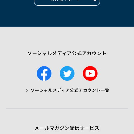
（別
ウ
ィ
ン
ド
ウ
で
開
く）
ソーシャルメディア公式アカウント
F
T
Y
a
w
o
c
i
u
ソーシャルメディア公式アカウント一覧
a
t
t
b
t
u
o
e
b
o
r
e
k
メールマガジン配信サービス