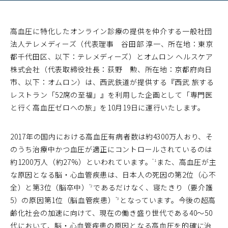
高血圧に特化したオンライン診療の提供を仲介する一般社団
法人テレメディーズ（代表理事 谷田部 淳一、所在地：東京
都千代田区、以下：テレメディーズ）とオムロン ヘルスケア
株式会社（代表取締役社長：荻野 勲、所在地：京都府向日
市、以下：オムロン）は、西武鉄道が提供する『西武 旅する
レストラン「52席の至福」』を利用した企画として「専門医
と行く高血圧ゼロへの旅」を10月19日に運行いたします。
2017年の国内における高血圧有病者数は約4300万人おり、そ
のうち治療中かつ血圧が適正にコントロールされているのは
約1200万人（約27%）といわれています。
また、高血圧が主
*1
な原因となる脳・心血管疾患は、日本人の死因の第2位（心不
全）と第3位（脳卒中）
であるだけなく、寝たきり（要介護
*2
5）の原因第1位（脳血管疾患）
となっています。今後の超高
*3
齢化社会の加速に向けて、現在の働き盛り世代である40～50
代において、脳・心血管疾患の原因となる高血圧を的確に治