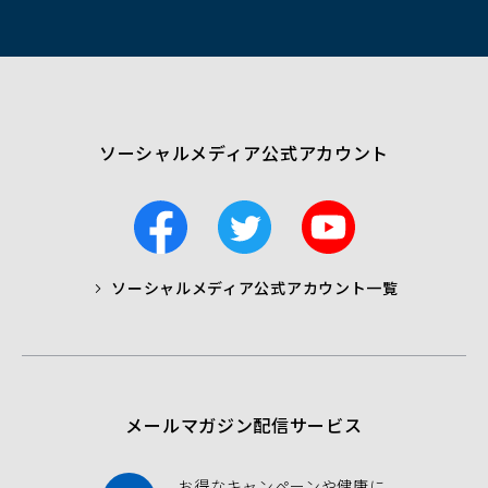
ン
ド
ウ
で
開
く）
ソーシャルメディア公式アカウント
F
T
Y
a
w
o
c
i
u
ソーシャルメディア公式アカウント一覧
a
t
t
b
t
u
o
e
b
o
r
e
k
メールマガジン配信サービス
お得なキャンペーンや健康に