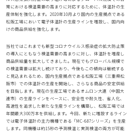
常における検温需要の高まりに対応するために、体温計の生
産体制を強化します。2020年10月より国内の生産拠点である
松阪工場において電子体温計の生産ラインを増設し、国内向
けの商品供給を強化します。
当社ではこれまでも新型コロナウイルス感染症の拡大防止策
の導入にともなう検温需要の高まりに対し、体温計を増産し
商品供給量を拡大してきました。現在でもグローバル規模で
の検温需要は拡大し続けており、今後もこの傾向は継続する
と見込まれるため、国内生産拠点である松阪工場（三重県松
阪市）での体温計の生産を開始し、さらなる商品の安定供給
を目指します。現在の生産工場であるオムロン大連（中国大
連市）の生産ラインをベースに、安全性や耐久性、省人化、
高速性を追求した新たな生産ラインを構築し、松阪工場では
年間最大300万本を供給します。今回、新たに増設するライン
では電子体温計の主力機種である「MC-687シリーズ」を生産
します。同機種は約15秒の予測検温と実測検温の両方が可能