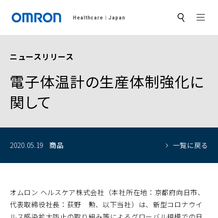
MEN
Healthcare
Japan
サ
イ
ト
内
検
ニュースリリース
索
電子体温計の生産体制強化に
関して
2020.05.19
商品
一覧に戻る
オムロン ヘルスケア株式会社（本社所在地：京都府向日市、
代表取締役社長：荻野 勲、以下当社）は、新型コロナウイ
ルス感染拡大防止の取り組み等によるグローバル規模での日