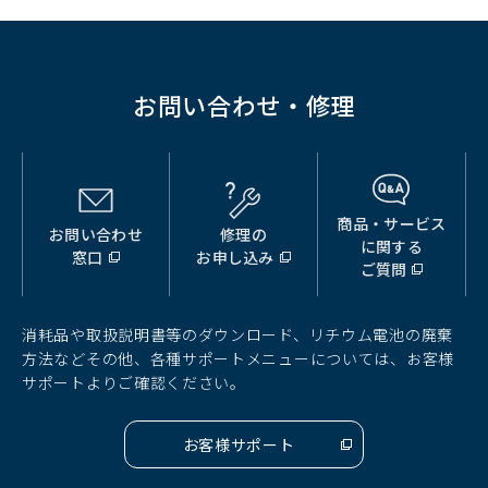
お問い合わせ・修理
商品・サービス
お問い合わせ
修理の
（別
（別
（別
に関する
窓口
お申し込み
ウ
ウ
ウ
ご質問
ィ
ィ
ィ
ン
ン
ン
ド
ド
ド
消耗品や取扱説明書等のダウンロード、リチウム電池の廃棄
ウ
ウ
ウ
方法などその他、各種サポートメニューについては、お客様
で
で
で
サポートよりご確認ください。
開
開
開
く）
く）
く）
お客様サポート
（別
ウ
ィ