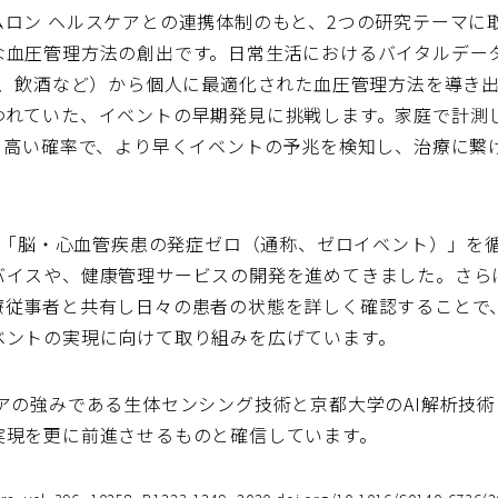
ロン ヘルスケアとの連携体制のもと、2つの研究テーマに
な血圧管理方法の創出です。日常生活におけるバイタルデー
、飲酒など）から個人に最適化された血圧管理方法を導き出す
われていた、イベントの早期発見に挑戦します。家庭で計測
り高い確率で、より早くイベントの予兆を検知し、治療に繋
から「脳・心血管疾患の発症ゼロ（通称、ゼロイベント）」を
バイスや、健康管理サービスの開発を進めてきました。さら
療従事者と共有し日々の患者の状態を詳しく確認することで
ベントの実現に向けて取り組みを広げています。
アの強みである生体センシング技術と京都大学のAI解析技
実現を更に前進させるものと確信しています。