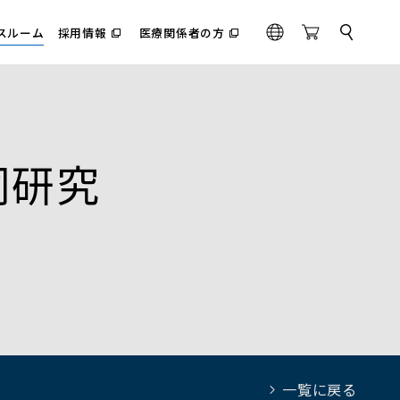
スルーム
採用情報
医療関係者の方
サ
（別
（別
G
O
イ
ウ
ウ
l
n
ト
ィ
ィ
内
o
l
ン
ン
検
ド
ド
b
i
索
ウ
ウ
a
n
で
で
l
e
開
開
く）
く）
同研究
S
t
o
r
e
一覧に戻る