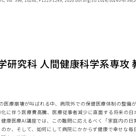
ors, vol. 396, 10258, P1223-1249, 2020.doi.org/10.1016/S0140-6736(
学研究科 人間健康科学系専攻 教
-19の医療崩壊が叫ばれる中、病院外での保健医療体制の整
齢化に伴う医療費高騰、医療従事者減少に直面する将来の日
。健康医療AI講座では、この難問に応えるべく「家庭内の日
ぐのか、そして、如何にして病院にかからず健康で幸せな毎