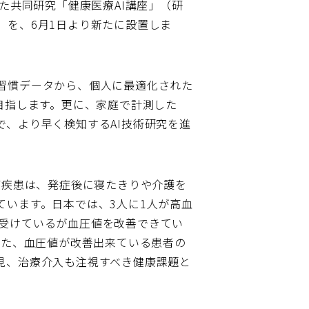
た共同研究「健康医療AI講座」（研
）を、6月1日より新たに設置しま
習慣データから、個人に最適化された
目指します。更に、家庭で計測した
、より早く検知するAI技術研究を進
管疾患は、発症後に寝たきりや介護を
います。日本では、3人に1人が高血
を受けているが血圧値を改善できてい
また、血圧値が改善出来ている患者の
見、治療介入も注視すべき健康課題と