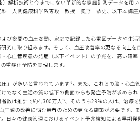
知能）解析技術と今までにない革新的な家庭計測データを用い
究科 人間健康科学系専攻 教授 奥野 恭史、以下本講座
および夜間の血圧変動、家庭で記録した心電図データや生活
術研究に取り組みます。そして、血圧改善率の更なる向上を
脳・心血管疾患の発症（以下イベント）の予兆を、高い確率で
患の重症化予防を実現します。
血圧」が多いと言われています
。また、これらの脳・心血
*1
だけでなく生活の質の低下の側面からも発症予防が求められて
数は推計で約4,300万人
、そのうち29%の人は、治療
*2
血圧値の改善に悩む患者のための更なる施策が必要です。
す。日々の健康管理におけるイベント予兆検知による早期発