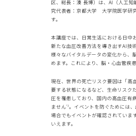
区、総長：湊 長博）は、AI（人工
究代表者：京都大学 大学院医学研
す。
本講座では、日常生活における日中
新たな血圧改善方法を導き出すAI技
様々なバイタルデータの変化から、
めます。これにより、脳・心血管疾
現在、世界の死亡リスク要因は「高
要する状態になるなど、生命リスク
圧を罹患しており、国内の高血圧有病者
ません
。イベントを防ぐためには、
*3
場合でもイベントが確認されていま
いえます。