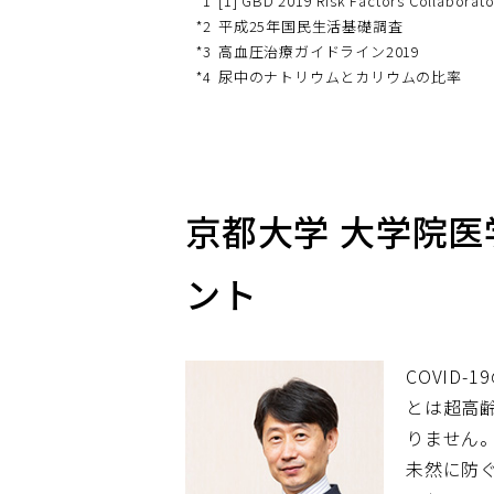
*1
[1] GBD 2019 Risk Factors Collaborat
*2
平成25年国民生活基礎調査
*3
高血圧治療ガイドライン2019
*4
尿中のナトリウムとカリウムの比率
京都大学 大学院医
ント
COVID
とは超高
りません
未然に防