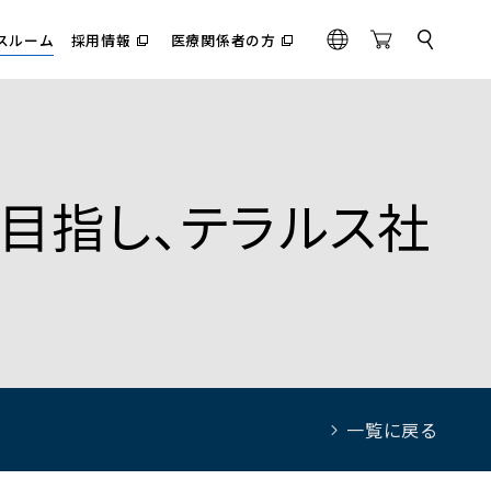
スルーム
採用情報
医療関係者の方
サ
（別
（別
G
O
イ
ウ
ウ
l
n
ト
ィ
ィ
内
o
l
ン
ン
検
ド
ド
b
i
索
ウ
ウ
a
n
で
で
l
e
開
開
く）
く）
目指し、テラルス社
S
t
o
r
e
一覧に戻る