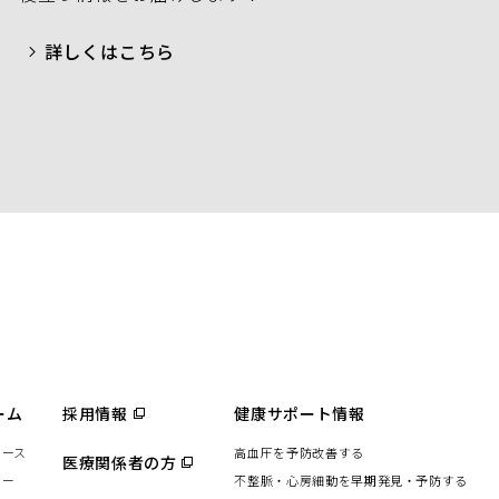
詳しくはこちら
ーム
採用情報
（別
健康サポート情報
ウ
ィ
リース
高血圧を予防改善する
ン
医療関係者の方
（別
ド
ウ
ター
不整脈・心房細動を早期発見・予防する
ウ
ィ