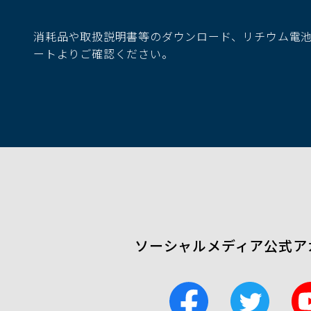
ン
ド
消耗品や取扱説明書等のダウンロード、リチウム電
ウ
ートよりご確認ください。
で
開
く）
ソーシャルメディア公式ア
F
T
a
w