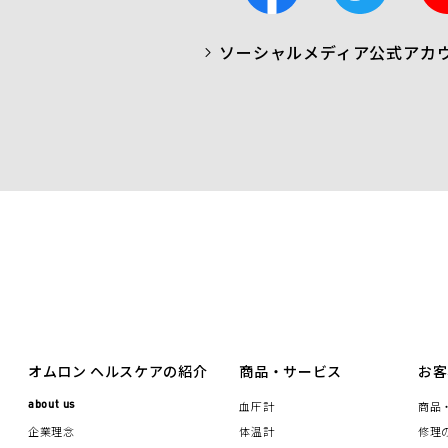
c
i
ソーシャルメディア公式アカ
a
t
b
t
o
e
o
r
k
オムロン ヘルスケアの紹介
商品・サービス
お客
about us
血圧計
商品
企業理念
体温計
修理