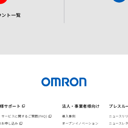
u
ウント一覧
t
u
b
e
様サポート
（別
法人・事業者様向け
プレスル
ウ
ィ
・サービスに関するご質問(FAQ)
（別
導入事例
ニュースリ
ン
ド
ウ
のお申し込み
（別
オープンイノベーション
ニュースレ
ウ
ィ