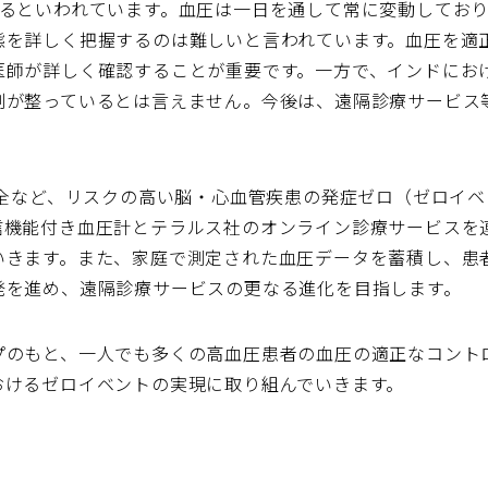
いるといわれています。血圧は一日を通して常に変動してお
態を詳しく把握するのは難しいと言われています。血圧を適
医師が詳しく確認することが重要です。一方で、インドにお
制が整っているとは言えません。今後は、遠隔診療サービス
不全など、リスクの高い脳・心血管疾患の発症ゼロ（ゼロイ
信機能付き血圧計とテラルス社のオンライン診療サービスを
いきます。また、家庭で測定された血圧データを蓄積し、患
発を進め、遠隔診療サービスの更なる進化を目指します。
プのもと、一人でも多くの高血圧患者の血圧の適正なコント
おけるゼロイベントの実現に取り組んでいきます。