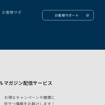
ン
ド
、お客様サポ
ウ
お客様サポート
（別
で
ウ
開
ィ
ン
く）
ド
ウ
で
開
く）
ルマガジン配信サービス
お得なキャンペーンや健康に
役立つ情報をお届けします！