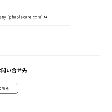
any (phablecare.com)
（別
ウ
ィ
ン
ド
ウ
で
開
お問い合せ先
く）
こちら