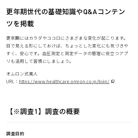
更年期世代の基礎知識やQ&Aコンテン
ツを掲載
更年期にはカラダやココロにさまざまな変化が起こります。
目で見える形にしておけば、ちょっとした変化にも気づきや
すく、安心です。血圧測定と測定データの管理に役立つアプ
リも活用して習慣にしましょう。
オムロン式美人
URL：
https://www.healthcare.omron.co.jp/bijin/
（別
ウ
ィ
ン
【※調査1】調査の概要
ド
ウ
で
調査目的
開