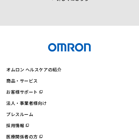
オムロン ヘルスケアの紹介
商品・サービス
お客様サポート
（別
ウ
ィ
法人・事業者様向け
ン
ド
ウ
プレスルーム
で
開
採用情報
（別
く）
ウ
ィ
医療関係者の方
（別
ン