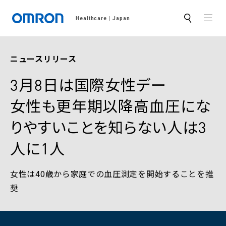
MEN
Healthcare
Japan
サ
イ
ト
内
検
ニュースリリース
索
3月8日は国際女性デー
女性も更年期以降高血圧にな
りやすいことを知らない人は3
人に1人
女性は40歳から家庭での血圧測定を開始することを推
奨