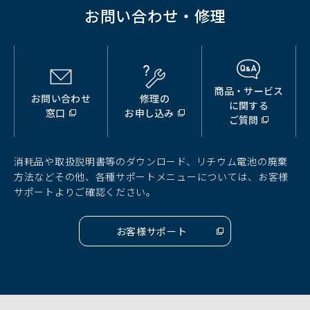
お問い合わせ・修理
商品・サービス
お問い合わせ
修理の
（別
（別
（別
に関する
窓口
お申し込み
ウ
ウ
ウ
ご質問
ィ
ィ
ィ
ン
ン
ン
ド
ド
ド
消耗品や取扱説明書等のダウンロード、リチウム電池の廃棄
ウ
ウ
ウ
方法などその他、各種サポートメニューについては、お客様
で
で
で
サポートよりご確認ください。
開
開
開
く）
く）
く）
お客様サポート
（別
ウ
ィ
ン
ド
ウ
で