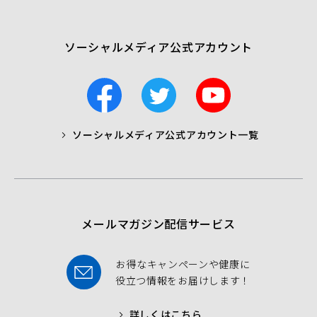
開
く）
ソーシャルメディア公式アカウント
F
T
Y
a
w
o
c
i
u
ソーシャルメディア公式アカウント一覧
a
t
t
b
t
u
o
e
b
o
r
e
k
メールマガジン配信サービス
お得なキャンペーンや健康に
役立つ情報をお届けします！
詳しくはこちら