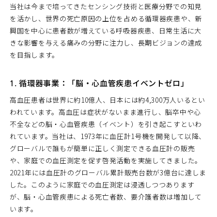
当社は今まで培ってきたセンシング技術と医療分野での知見
を活かし、世界の死亡原因の上位を占める循環器疾患や、新
興国を中心に患者数が増えている呼吸器疾患、日常生活に大
きな影響を与える痛みの分野に注力し、長期ビジョンの達成
を目指します。
1. 循環器事業：「脳・心血管疾患イベントゼロ」
高血圧患者は世界に約10億人、日本には約4,300万人いるとい
われています。高血圧は症状がないまま進行し、脳卒中や心
不全などの脳・心血管疾患（イベント）を引き起こすといわ
れています。当社は、1973年に血圧計1号機を開発して以降、
グローバルで誰もが簡単に正しく測定できる血圧計の販売
や、家庭での血圧測定を促す啓発活動を実施してきました。
2021年には血圧計のグローバル累計販売台数が3億台に達しま
した。このように家庭での血圧測定は浸透しつつあります
が、脳・心血管疾患による死亡者数、要介護者数は増加して
います。