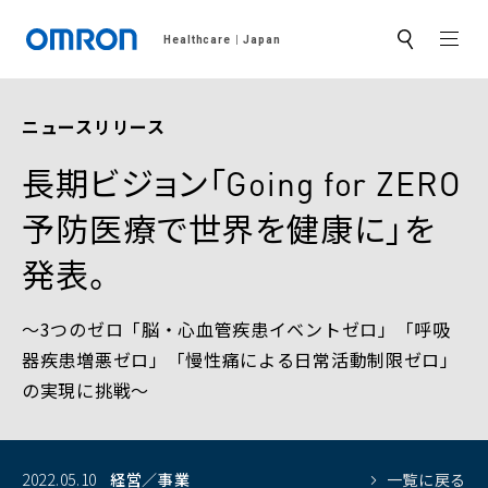
MEN
Healthcare
Japan
サ
イ
ト
内
検
ニュースリリース
索
長期ビジョン「Going for ZERO
予防医療で世界を健康に」を
発表。
～3つのゼロ「脳・心血管疾患イベントゼロ」「呼吸
器疾患増悪ゼロ」「慢性痛による日常活動制限ゼロ」
の実現に挑戦～
2022.05.10
経営／事業
一覧に戻る