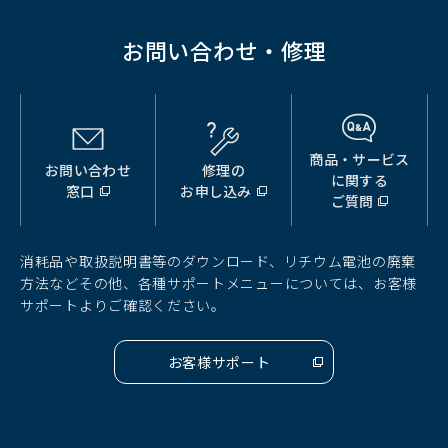
お問い合わせ・修理
商品・サービス
お問い合わせ
修理の
（別
（別
（別
に関する
窓口
お申し込み
ウ
ウ
ウ
ご質問
ィ
ィ
ィ
ン
ン
ン
ド
ド
ド
消耗品や取扱説明書等のダウンロード、リチウム電池の廃棄
ウ
ウ
ウ
方法などその他、各種サポートメニューについては、お客様
で
で
で
サポートよりご確認ください。
開
開
開
く）
く）
く）
お客様サポート
（別
ウ
ィ
ン
ド