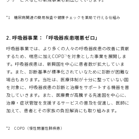
*1
糖尿病関連の簡易検査や健康チェックを薬局で行える仕組み
2. 呼吸器事業：「呼吸器疾患増悪ゼロ」
呼吸器事業では、より多くの人々の呼吸器疾患の改善に貢献
するため、喘息に加えCOPD
を対象とした事業を展開しま
*2
す。呼吸器疾患は、新興国を中心に患者数が拡大していま
す。また、診断基準が標準化されていなために診断が困難な
場合もあります。当社は、医療体制が十分に整っていない国
を対象に、呼吸器疾患の診断と治療をサポートする機器を普
及していきます。また、医療費が高騰する先進国を中心に、
治療・症状管理を支援するサービスの普及を促進し、医師に
加えて、患者とその家族の負担解消にも取り組みます。
*2
COPD（慢性閉塞性肺疾患）