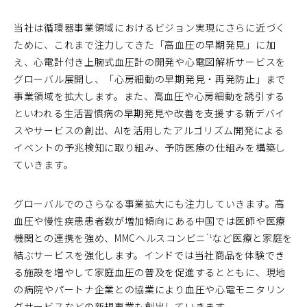
当社は循環器事業領域におけるビジョン実現にさらに近づく
ために、これまで注力してきた「高血圧の早期発見」に加
え、心電計付き上腕式血圧計の開発や心電図解析サービスを
グローバル展開し、「心房細動の早期発見・再発防止」まで
事業領域を拡大します。また、高血圧や心房細動を誘引する
といわれる生活習慣病の早期発見や改善を支援する新デバイ
スやサービスの創出、AIを活用したアルゴリズム開発による
イベントの予兆検知に取り組み、予防医療の仕組みを構築し
ていきます。
グローバルでのさらなる事業拡大にも注力していきます。高
血圧や慢性疾患患者数が増加傾向にある中国では医師や医療
機関との連携を強め、MMCヘルスコンビニ
など医療と家庭を
*1
結ぶサービスを強化します。インドでは当社商品を体験でき
る施設を増やして家庭血圧の普及を促進するとともに、現地
の病院やパートナ企業との協業により血圧や心電モニタリン
グサービスなどの新規事業も創出していきます。