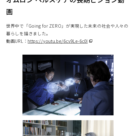
画
世界中で「Going for ZERO」が実現した未来の社会や人々の
暮らしを描きました。
動画URL：
https://youtu.be/6cv9Le-6c0I
（別
ウ
ィ
ン
ド
ウ
で
開
く）