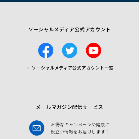
ウ
で
開
く）
ソーシャルメディア公式アカウント
F
T
Y
a
w
o
c
i
u
ソーシャルメディア公式アカウント一覧
a
t
t
b
t
u
o
e
b
o
r
e
k
メールマガジン配信サービス
お得なキャンペーンや健康に
役立つ情報をお届けします！