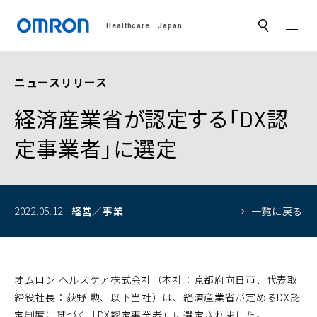
MEN
Healthcare
Japan
サ
イ
ト
内
検
ニュースリリース
索
経済産業省が認定する「DX認
定事業者」に選定
2022.05.12
経営／事業
一覧に戻る
オムロン ヘルスケア株式会社（本社：京都府向日市、代表取
締役社長：荻野 勲、以下当社）は、経済産業省が定めるDX認
定制度に基づく「DX認定事業者」に選定されました。