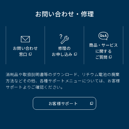
お問い合わせ・修理
商品・サービス
お問い合わせ
修理の
（別
（別
（別
に関する
窓口
お申し込み
ウ
ウ
ウ
ご質問
ィ
ィ
ィ
ン
ン
ン
ド
ド
ド
消耗品や取扱説明書等のダウンロード、リチウム電池の廃棄
ウ
ウ
ウ
方法などその他、各種サポートメニューについては、お客様
で
で
で
サポートよりご確認ください。
開
開
開
く）
く）
く）
お客様サポート
（別
ウ
ィ
ン
ド
ウ