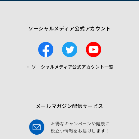
で
開
く）
ソーシャルメディア公式アカウント
F
T
Y
a
w
o
c
i
u
ソーシャルメディア公式アカウント一覧
a
t
t
b
t
u
o
e
b
o
r
e
k
メールマガジン配信サービス
お得なキャンペーンや健康に
役立つ情報をお届けします！