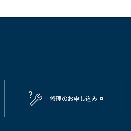
修理の
お申し込み
（別
ウ
ィ
ン
ド