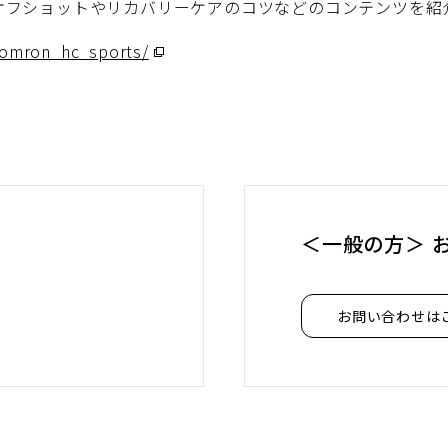
オフショットやリカバリーケアのコツなどのコンテンツを紹
/omron_hc_sports/
（別
ウ
ィ
ン
ド
ウ
で
＜一般の方＞ 
開
く）
お問い合わせは