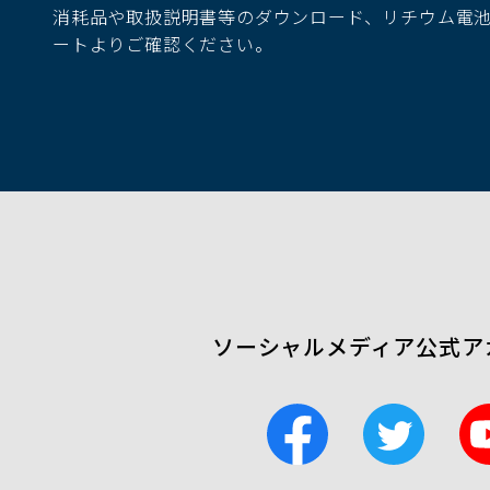
消耗品や取扱説明書等のダウンロード、リチウム電
ウ
ートよりご確認ください。
で
開
く）
ソーシャルメディア公式ア
F
T
a
w
c
i