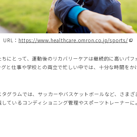
URL：
https://www.healthcare.omron.co.jp/sports/
（
ウ
ィ
たちにとって、運動後のリカバリーケアは継続的に高いパフ
ン
ングと仕事や学校との両立で忙しい中では、十分な時間をか
ド
ウ
で
スタグラムでは、サッカーやバスケットボールなど、さまざ
開
践しているコンディショニング管理やスポーツトレーナーに
く