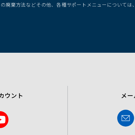
池の廃棄方法などその他、各種サポートメニューについては
ウ
で
開
く）
カウント
メー
Y
o
u