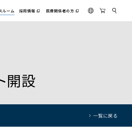
スルーム
採用情報
医療関係者の方
サ
（別
（別
G
O
イ
ウ
ウ
l
n
ト
ィ
ィ
内
o
l
ン
ン
検
ド
ド
b
i
索
ウ
ウ
a
n
で
で
l
e
開
開
く）
く）
S
t
o
ト開設
r
e
一覧に戻る