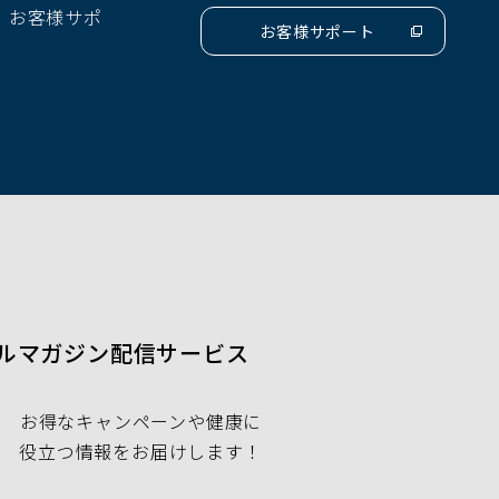
、お客様サポ
ウ
お客様サポート
（別
で
ウ
開
ィ
ン
く）
ド
ウ
で
開
く）
ルマガジン配信サービス
お得なキャンペーンや健康に
役立つ情報をお届けします！