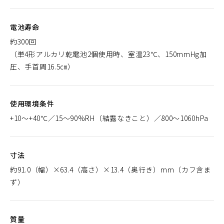
電池寿命
約300回
（単4形アルカリ乾電池2個使用時、室温23℃、150mmHg加
圧、手首周16.5㎝）
使用環境条件
+10～+40℃／15～90%RH（結露なきこと）／800～1060hPa
寸法
約91.0（幅）×63.4（高さ）×13.4（奥行き）mm（カフ含ま
ず）
質量