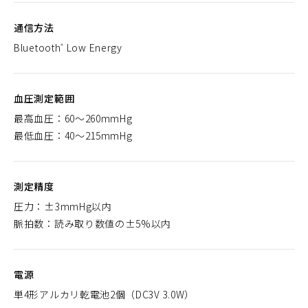
通信方法
Bluetooth
Low Energy
®
血圧測定範囲
最高血圧：60～260mmHg
最低血圧：40～215mmHg
測定精度
圧力：±3mmHg以内
脈拍数：読み取り数値の±5%以内
電源
単4形アルカリ乾電池2個（DC3V 3.0W）