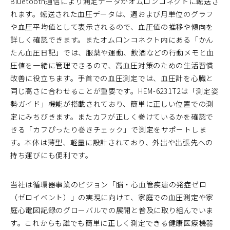
Bluetooth通信により測定データがオムロンコネクトに転送さ
れます。転送された血圧データは、週および月単位のグラフ
や血圧平均値として表示されるので、血圧値の推移や傾向を
詳しく確認できます。またオムロンコネクト内にある「かん
たん血圧日記」では、服薬や運動、飲酒などの行動メモと血
圧値を一緒に管理できるので、高血圧対策のための生活習慣
改善に役立ちます。手首での血圧測定では、血圧計を心臓と
同じ高さに合わせることが重要です。HEM-6231T2は「測定姿
勢ガイド」機能が搭載されており、簡単に正しい位置での測
定にみちびきます。またカフが正しく巻けているかを確認で
きる「カフぴったり巻きチェック」で測定をサポートしま
す。本体は薄型、軽量に設計されており、外出や出張先への
持ち運びにも便利です。
当社は循環器事業のビジョン「脳・心血管疾患の発症ゼロ
（ゼロイベント）」の実現に向けて、家庭での血圧測定や家
庭心電図記録のグローバルでの展開と普及に取り組んでいま
す。これからも誰でも簡単に正しく測定できる健康医療機器