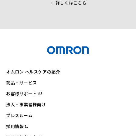
詳しくはこちら
オムロン ヘルスケアの紹介
商品・サービス
お客様サポート
（別
ウ
ィ
法人・事業者様向け
ン
ド
ウ
プレスルーム
で
開
採用情報
（別
く）
ウ
ィ