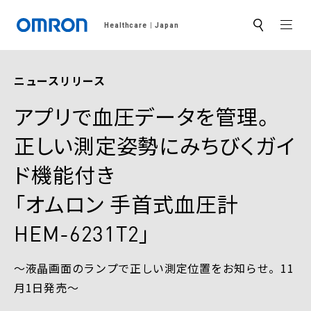
MEN
Healthcare
Japan
サ
イ
ト
内
検
ニュースリリース
索
アプリで血圧データを管理。
正しい測定姿勢にみちびくガイ
ド機能付き
「オムロン 手首式血圧計
HEM-6231T2」
～液晶画面のランプで正しい測定位置をお知らせ。11
月1日発売～