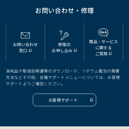
お問い合わせ・修理
商品・サービス
お問い合わせ
修理の
（別
（別
（別
に関する
窓口
お申し込み
ウ
ウ
ウ
ご質問
ィ
ィ
ィ
ン
ン
ン
ド
ド
ド
消耗品や取扱説明書等のダウンロード、リチウム電池の廃棄
ウ
ウ
ウ
方法などその他、各種サポートメニューについては、お客様
で
で
で
サポートよりご確認ください。
開
開
開
く）
く）
く）
お客様サポート
（別
ウ
ィ
ン
ド
ウ