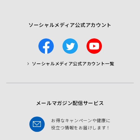
で
開
く）
ソーシャルメディア公式アカウント
F
T
Y
a
w
o
c
i
u
ソーシャルメディア公式アカウント一覧
a
t
t
b
t
u
o
e
b
o
r
e
k
メールマガジン配信サービス
お得なキャンペーンや健康に
役立つ情報をお届けします！