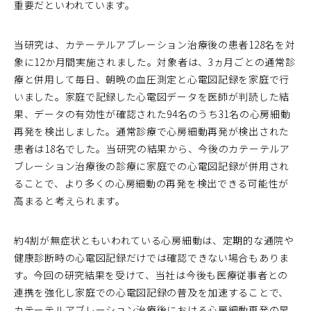
重要だといわれています。
当研究は、カテーテルアブレーション治療後の患者128名を対
象に12か月間実施されました。対象者は、3ヵ月ごとの通常診
療と併用して毎日、朝晩の血圧測定と心電図記録を家庭で行
いました。家庭で記録した心電図データを医師が判読した結
果、データの有効性が確認された94名のうち31名の心房細動
再発を検出しました。通常診療で心房細動再発が検出された
患者は18名でした。当研究の結果から、今後のカテーテルア
ブレーション治療後の診療に家庭での心電図記録が併用され
ることで、より多くの心房細動の再発を検出できる可能性が
高まると考えられます。
約4割が無症状ともいわれている心房細動は、定期的な通院や
健康診断時の心電図記録だけでは確認できない場合もありま
す。今回の研究結果を受けて、当社は今後も医療従事者との
連携を強化し家庭での心電図記録の普及を加速することで、
カテーテルアブレーション治療後における心房細動再発の早