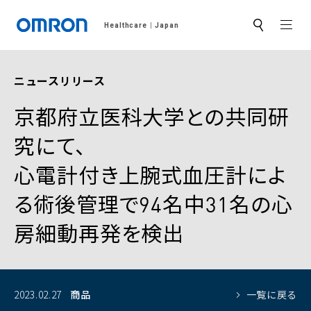
MEN
Healthcare
Japan
サ
イ
ト
内
検
ニュースリリース
索
京都府立医科大学との共同研
究にて、
心電計付き上腕式血圧計によ
る術後管理で94名中31名の心
房細動再発を検出
2023.02.27
商品
一覧に戻る