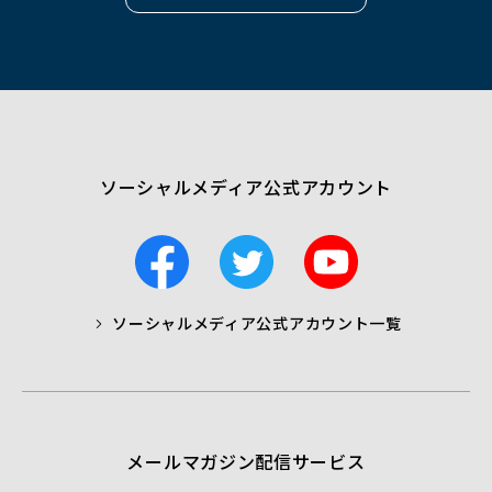
ウ
ィ
ン
ド
ウ
で
開
く）
ソーシャルメディア公式アカウント
F
T
Y
a
w
o
c
i
u
ソーシャルメディア公式アカウント一覧
a
t
t
b
t
u
o
e
b
o
r
e
k
メールマガジン配信サービス