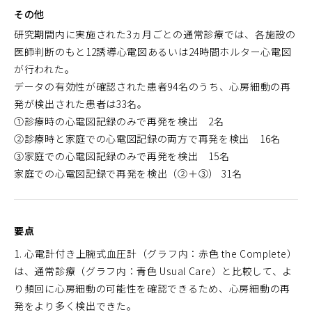
その他
研究期間内に実施された3ヵ月ごとの通常診療では、各施設の
医師判断のもと12誘導心電図あるいは24時間ホルター心電図
が行われた。
データの有効性が確認された患者94名のうち、心房細動の再
発が検出された患者は33名。
①診療時の心電図記録のみで再発を検出 2名
②診療時と家庭での心電図記録の両方で再発を検出 16名
③家庭での心電図記録のみで再発を検出 15名
家庭での心電図記録で再発を検出（②＋③） 31名
要点
1. 心電計付き上腕式血圧計（グラフ内：赤色 the Complete）
は、通常診療（グラフ内：青色 Usual Care）と比較して、よ
り頻回に心房細動の可能性を確認できるため、心房細動の再
発をより多く検出できた。