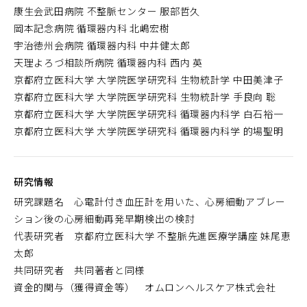
康生会武田病院 不整脈センター 服部哲久
岡本記念病院 循環器内科 北嶋宏樹
宇治徳州会病院 循環器内科 中井健太郎
天理よろづ相談所病院 循環器内科 西内 英
京都府立医科大学 大学院医学研究科 生物統計学 中田美津子
京都府立医科大学 大学院医学研究科 生物統計学 手良向 聡
京都府立医科大学 大学院医学研究科 循環器内科学 白石裕一
京都府立医科大学 大学院医学研究科 循環器内科学 的場聖明
研究情報
研究課題名 心電計付き血圧計を用いた、心房細動アブレー
ション後の心房細動再発早期検出の検討
代表研究者 京都府立医科大学 不整脈先進医療学講座 妹尾恵
太郎
共同研究者 共同著者と同様
資金的関与（獲得資金等） オムロンヘルスケア株式会社