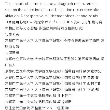
ウ
The impact of home electrocardiograph measurement
で
rate on the detection of atrial fibrillation recurrence after
開
ablation: A prospective multicenter observational study
く）
（家庭用心電計の測定率がアブレーション後の心房細動再発
の検出に与える影響-多施設共同前向き観察研究）
代表著者
京都府立医科大学 大学院医学研究科不整脈先進医療学講座 妹
尾恵太郎
共同著者
京都府立医科大学 大学院医学研究科不整脈先進医療学講座 湯
川有人
京都府立医科大学 大学院医学研究科 循環器内科学 大倉孝史
京都府立医科大学 大学院医学研究科 循環器内科学 岩越 響
京都府立医科大学 大学院医学研究科 循環器内科学 西村哲朗
京都府立医科大学 大学院医学研究科 循環器内科学 下尾 知
京都第二赤十字病院 循環器内科 井上啓二
京都第二赤十字病院 循環器内科 坂谷知彦
康生会武田病院 不整脈センター 垣田 謙