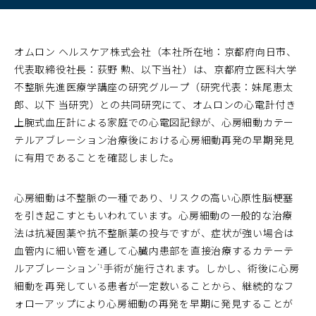
オムロン ヘルスケア株式会社（本社所在地：京都府向日市、
代表取締役社長：荻野 勲、以下当社）は、京都府立医科大学
不整脈先進医療学講座の研究グループ（研究代表：妹尾恵太
郎、以下 当研究）との共同研究にて、オムロンの心電計付き
上腕式血圧計による家庭での心電図記録が、心房細動カテー
テルアブレーション治療後における心房細動再発の早期発見
に有用であることを確認しました。
心房細動は不整脈の一種であり、リスクの高い心原性脳梗塞
を引き起こすともいわれています。心房細動の一般的な治療
法は抗凝固薬や抗不整脈薬の投与ですが、症状が強い場合は
血管内に細い管を通して心臓内患部を直接治療するカテーテ
ルアブレーション
手術が施行されます。しかし、術後に心房
*1
細動を再発している患者が一定数いることから、継続的なフ
ォローアップにより心房細動の再発を早期に発見することが