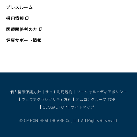
ド
ウ
プレスルーム
で
開
採用情報
（別
く）
ウ
ィ
医療関係者の方
（別
ン
ウ
ド
ィ
ウ
健康サポート情報
ン
で
ド
開
ウ
く）
で
開
く）
個人情報保護方針
サイト利用規約
ソーシャルメディアポリシー
ウェブアクセシビリティ方針
オムロングループ TOP
GLOBAL TOP
サイトマップ
OMRON HEALTHCARE Co., Ltd. All Rights Reserved.
©