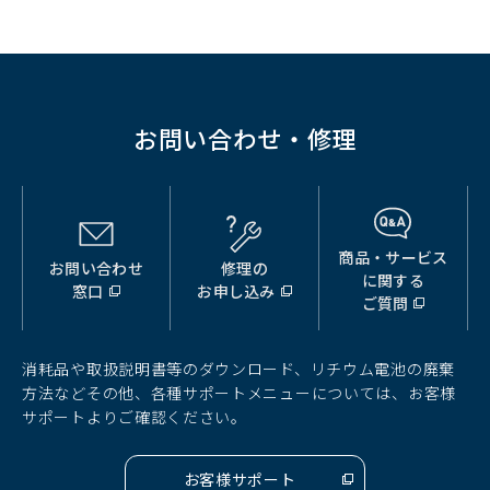
お問い合わせ・修理
商品・サービス
お問い合わせ
修理の
（別
（別
（別
に関する
窓口
お申し込み
ウ
ウ
ウ
ご質問
ィ
ィ
ィ
ン
ン
ン
ド
ド
ド
消耗品や取扱説明書等のダウンロード、リチウム電池の廃棄
ウ
ウ
ウ
方法などその他、各種サポートメニューについては、お客様
で
で
で
サポートよりご確認ください。
開
開
開
く）
く）
く）
お客様サポート
（別