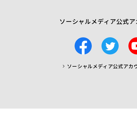
ソーシャルメディア公式ア
F
T
a
w
c
i
ソーシャルメディア公式アカ
a
t
b
t
o
e
o
r
k