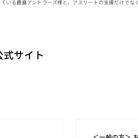
している鹿島アントラーズ様と、アスリートの支援だけでな
公式サイト
別
＜一般の方＞ 