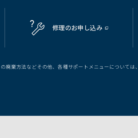
修理の
お申し込み
（別
ウ
ィ
ン
ド
池の廃棄方法などその他、各種サポートメニューについては
ウ
で
開
く）