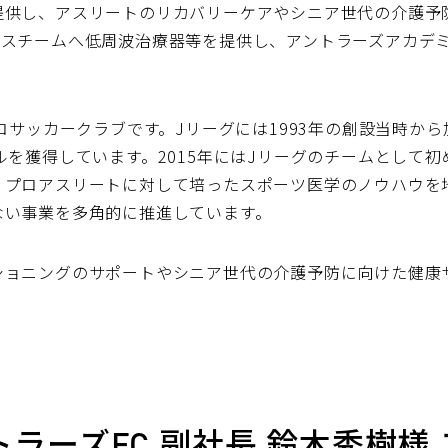
提供し、アスリートのリカバリーケアやシニア世代の介護予
ースチームへ低周波治療器等を提供し、アントラーズアカデ
ロサッカークラブです。Jリーグには1993年の創設当時から
ルを獲得しています。2015年にはJリーグのチームとして
、プロアスリートに対して培ったスポーツ医学のノウハウを
ない事業を多角的に推進しています。
ショニングのサポートやシニア世代の介護予防に向けた健康
ラーズFC 副社長 鈴木秀樹様