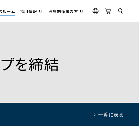
スルーム
採用情報
医療関係者の方
サ
（別
（別
G
O
イ
ウ
ウ
l
n
ト
ィ
ィ
内
o
l
ン
ン
検
ド
ド
b
i
索
ウ
ウ
a
n
で
で
l
e
開
開
く）
く）
ップを締結
S
t
o
r
e
一覧に戻る