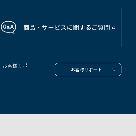
商品・サービス
に関する
ご質問
（別
ウ
ィ
ン
ド
、お客様サポ
ウ
お客様サポート
（別
で
ウ
開
ィ
ン
く）
ド
ウ
で
開
く）