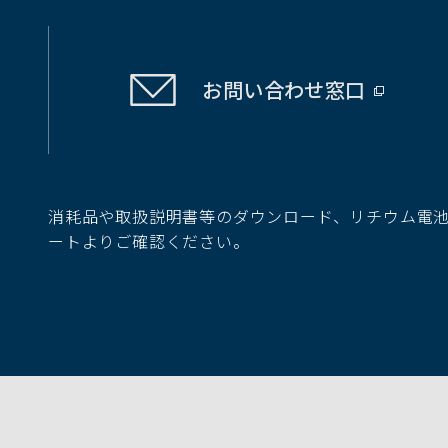
お問い合わせ
窓口
（別
ウ
ィ
ン
ド
消耗品や取扱説明書等のダウンロード、リチウム電
ウ
ートよりご確認ください。
で
開
く）