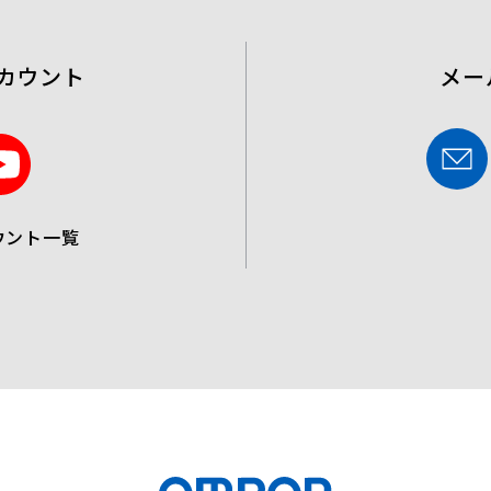
カウント
メー
Y
o
u
ウント一覧
t
u
b
e