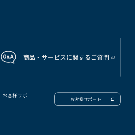
商品・サービス
に関する
ご質問
（別
ウ
ィ
ン
ド
、お客様サポ
ウ
お客様サポート
（別
で
ウ
開
ィ
ン
く）
ド
ウ
で