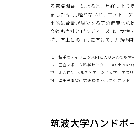
る意識調査」によると、月経により
ました
。月経がないと、エストロゲ
*3
来的に骨量が減少する等の健康への
今後も当社とピンディーズは、女性
持、向上との両立に向けて、月経周
*1
相手のディフェンス内に入り込んで攻撃
*2
国立スポーツ科学センター Health Management
*3
オムロン ヘルスケア「女子大学生アスリ
*4
厚生労働省研究班監修 ヘルスケアラボ
筑波大学ハンドボー