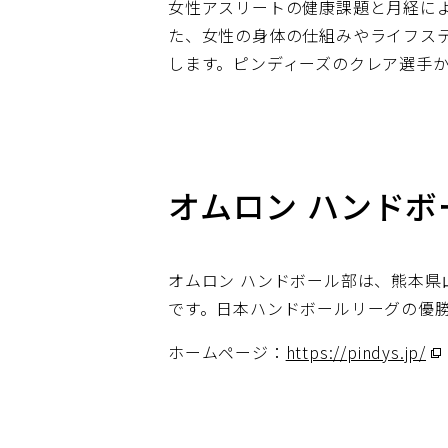
女性アスリートの健康課題と月経に
た、女性の身体の仕組みやライフス
します。ピンディーズのクレア選手
オムロン ハンド
オムロン ハンドボール部は、熊本
です。日本ハンドボールリーグの優勝
ホームページ：
https://pindys.jp/
（
ウ
ィ
ン