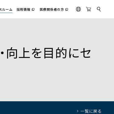
スルーム
採用情報
医療関係者の方
サ
（別
（別
G
O
イ
ウ
ウ
l
n
ト
ィ
ィ
内
o
l
ン
ン
検
ド
ド
b
i
索
ウ
ウ
a
n
で
で
l
e
開
開
く）
く）
持・向上を目的にセ
S
t
o
r
e
一覧に戻る