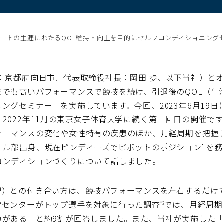
ートの生涯にわたるQOL維持・向上を目的にセルフコンディショニング
：京都府向日市、代表取締役社長：岡田 歩、以下当社）と
までも高いパフォーマンスで競技を続け、引退後のQOL（生
ングセミナー」を実施しています。今回、2023年6月19
2022年11月の東京女子体育大学に続く第二回目の開催で
ォーマンスの変化や女性特有の疾患のほか、月経周期を把握
ール部出身、現在ピンディーズでピボットのポジション
を務
*1
コンディションづくりについて話しました。
理）との付き合い方は、競技パフォーマンスを左右するだけ
学センターがトップ選手を対象に行った調査
では、月経周
*2
連がある」と約9割が回答しました。また、当社が実施した