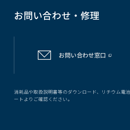
お問い合わせ・修理
お問い合わせ
窓口
（別
ウ
ィ
ン
ド
消耗品や取扱説明書等のダウンロード、リチウム電
ウ
ートよりご確認ください。
で
開
く）