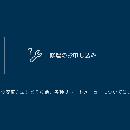
修理の
お申し込み
（別
ウ
ィ
ン
ド
池の廃棄方法などその他、各種サポートメニューについては
ウ
で
開
く）