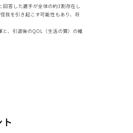
と回答した選手が全体の約3割存在し
て怪我を引き起こす可能性もあり、将
と、引退後のQOL（生活の質）の維
。
ント