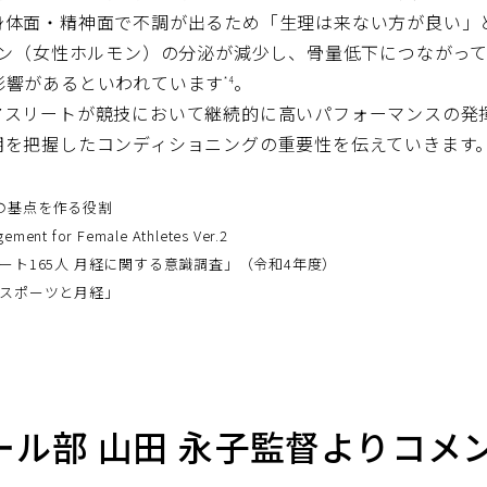
身体面・精神面で不調が出るため「生理は来ない方が良い」
ン（女性ホルモン）の分泌が減少し、骨量低下につながっ
影響があるといわれています
。
*4
アスリートが競技において継続的に高いパフォーマンスの発揮
期を把握したコンディショニングの重要性を伝えていきます
の基点を作る役割
 for Female Athletes Ver.2
ート165人 月経に関する意識調査」（令和4年度）
「スポーツと月経」
ル部 山田 永子監督よりコメ