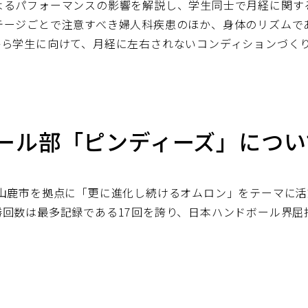
よるパフォーマンスの影響を解説し、学生同士で月経に関す
テージごとで注意すべき婦人科疾患のほか、身体のリズムで
から学生に向けて、月経に左右されないコンディションづく
ボール部「ピンディーズ」につい
県山鹿市を拠点に「更に進化し続けるオムロン」をテーマに
回数は最多記録である17回を誇り、日本ハンドボール界屈
別