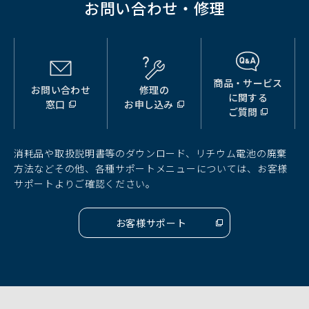
お問い合わせ・修理
商品・サービス
お問い合わせ
修理の
（別
（別
（別
に関する
窓口
お申し込み
ウ
ウ
ウ
ご質問
ィ
ィ
ィ
ン
ン
ン
ド
ド
ド
消耗品や取扱説明書等のダウンロード、リチウム電池の廃棄
ウ
ウ
ウ
方法などその他、各種サポートメニューについては、お客様
で
で
で
サポートよりご確認ください。
開
開
開
く）
く）
く）
お客様サポート
（別
ウ
ィ
ン
ド
ウ
で
開