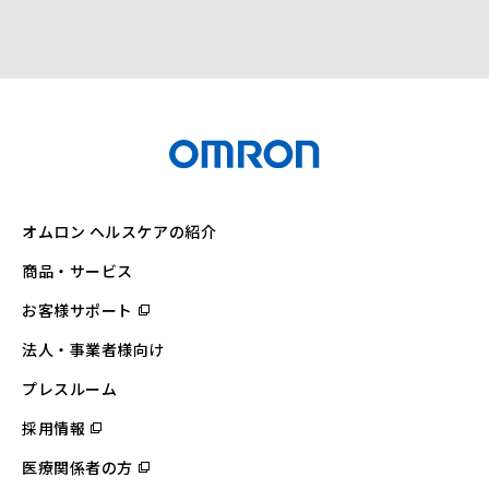
オムロン ヘルスケアの紹介
商品・サービス
お客様サポート
（別
ウ
ィ
法人・事業者様向け
ン
ド
ウ
プレスルーム
で
開
採用情報
（別
く）
ウ
ィ
医療関係者の方
（別
ン
ウ