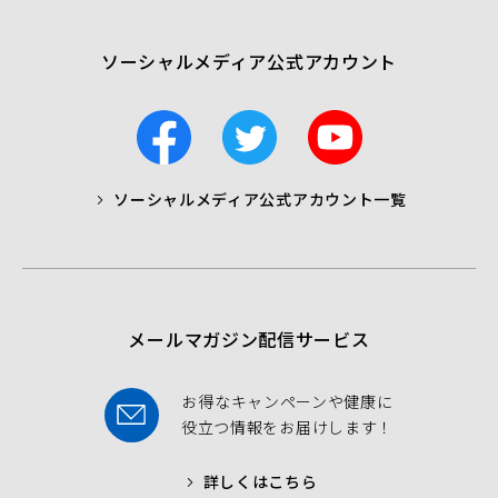
く）
ソーシャルメディア公式アカウント
F
T
Y
a
w
o
c
i
u
ソーシャルメディア公式アカウント一覧
a
t
t
b
t
u
o
e
b
o
r
e
k
メールマガジン配信サービス
お得なキャンペーンや健康に
役立つ情報をお届けします！
詳しくはこちら