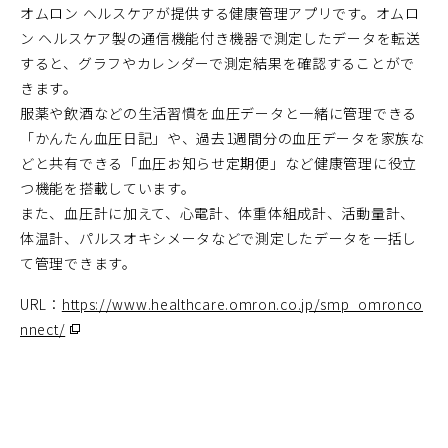
オムロン ヘルスケアが提供する健康管理アプリです。オムロ
ン ヘルスケア製の通信機能付き機器で測定したデータを転送
すると、グラフやカレンダーで測定結果を確認することがで
きます。
服薬や飲酒などの生活習慣を血圧データと一緒に管理できる
「かんたん血圧日記」や、過去1週間分の血圧データを家族な
どと共有できる「血圧お知らせ定期便」など健康管理に役立
つ機能を搭載しています。
また、血圧計に加えて、心電計、体重体組成計、活動量計、
体温計、パルスオキシメータなどで測定したデータを一括し
て管理できます。
URL：
https://www.healthcare.omron.co.jp/smp_omronco
nnect/
（別
ウ
ィ
ン
ド