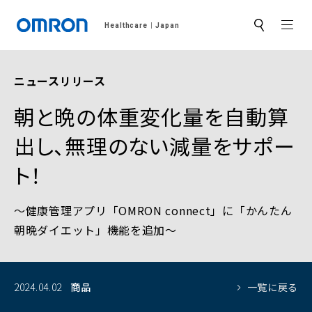
MEN
Healthcare
Japan
サ
イ
ト
内
検
ニュースリリース
索
朝と晩の体重変化量を自動算
出し、無理のない減量をサポー
ト！
～健康管理アプリ「OMRON connect」に「かんたん
朝晩ダイエット」機能を追加～
2024.04.02
商品
一覧に戻る