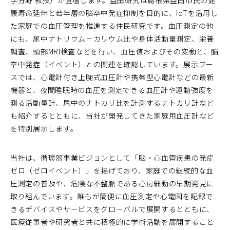
学分野 教授）が登壇します。益田研究は島根県益田市民の健
康寿命延伸と若年層の脳卒中発症抑制を目的に、IoTを活用し
た家庭での血圧管理を推進する住民研究です。血圧測定の他
にも、尿中ナトリウム－カリウム比や身体活動量測定、栄養
調査、頭部MRI検査などを行い、血圧値およびその変動と、脳
卒中発症（イベント）との関連を確認しています。展示ブー
スでは、心電計付き上腕式血圧計や携帯型心電計などの最新
機器と、夜間睡眠時の血圧を測定できる血圧計や運動強度を
測る活動量計、尿中のナトカリ比を計測するナトカリ計など
も紹介するとともに、当社が開発してきた家庭用血圧計など
を特別展示します。
当社は、循環器事業ビジョンとして「脳・心血管疾患の発症
ゼロ（ゼロイベント）」を掲げており、家庭での継続的な血
圧測定の普及や、危険な不整脈である心房細動の早期発見に
取り組んでいます。誰もが簡便に血圧測定や心電図を記録で
きるデバイスやサービスをグローバルで展開するとともに、
医療従事者や研究者と共に積極的に学術活動を展開すること