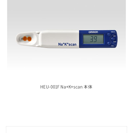
HEU-001F Na+K+scan 本体