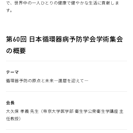
で、世界中の一人ひとりの健康で健やかな生活に貢献しま
す。
第60回 日本循環器病予防学会学術集会
の概要
テーマ
循環器予防の原点と未来―還暦を迎えて―
会長
大久保 孝義 先生（帝京大学医学部 衛生学公衆衛生学講座 主
任教授）