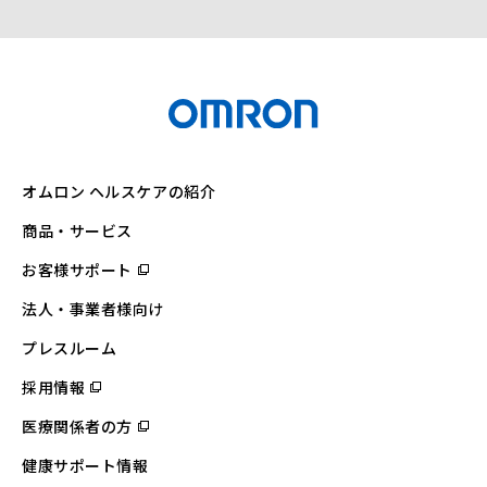
オムロン ヘルスケアの紹介
商品・サービス
お客様サポート
（別
ウ
ィ
法人・事業者様向け
ン
ド
ウ
プレスルーム
で
開
採用情報
（別
く）
ウ
ィ
医療関係者の方
（別
ン
ウ
ド
ィ
ウ
健康サポート情報
ン
で
ド