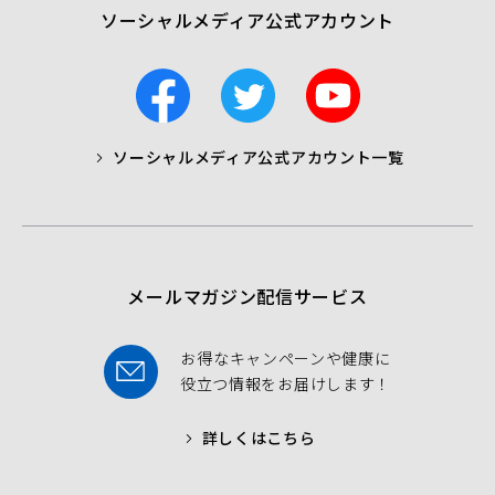
ソーシャルメディア公式アカウント
F
T
Y
a
w
o
c
i
u
ソーシャルメディア公式アカウント一覧
a
t
t
b
t
u
o
e
b
o
r
e
k
メールマガジン配信サービス
お得なキャンペーンや健康に
役立つ情報をお届けします！
詳しくはこちら