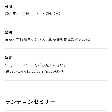
会期
2024年5月11日（土）～12日（日）
会場
帝京大学板橋キャンパス（東京都板橋区加賀2-11-1）
詳細
公式ホームページをご参照ください。
https://www.ksi21.com/jscdp60/
（別
ウ
ィ
ン
ド
ランチョンセミナー
ウ
で