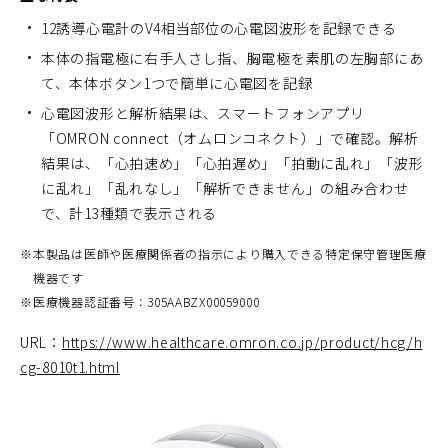
12誘導心電計のV4相当部位の心電図波形を記録できる
本体の指電極に右手人さし指、胸電極を素肌の左胸部にあ
て、本体ボタン1つで簡単に心電図を記録
心電図波形と解析結果は、スマートフォンアプリ
「OMRON connect（オムロンコネクト）」で確認。解析
結果は、「心拍速め」「心拍遅め」「拍動に乱れ」「波形
に乱れ」「乱れなし」「解析できません」の組み合わせ
で、計13種類で表示される
※
本製品は医師や医療関係者の指示により購入できる特定保守管理医療
機器です
※
医療機器認証番号：305AABZX00059000
URL：
https://www.healthcare.omron.co.jp/product/hcg/h
cg-8010t1.html