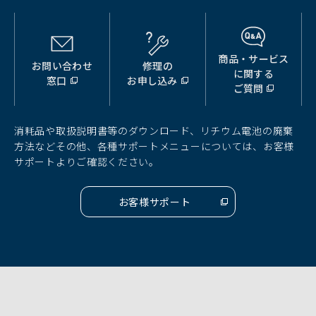
商品・サービス
お問い合わせ
修理の
（別
（別
（別
に関する
窓口
お申し込み
ウ
ウ
ウ
ご質問
ィ
ィ
ィ
ン
ン
ン
ド
ド
ド
消耗品や取扱説明書等のダウンロード、リチウム電池の廃棄
ウ
ウ
ウ
方法などその他、各種サポートメニューについては、お客様
で
で
で
サポートよりご確認ください。
開
開
開
く）
く）
く）
お客様サポート
（別
ウ
ィ
ン
ド
ウ
で
開
く）