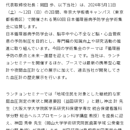
代表取締役社長：岡田 歩、以下当社）は、2024年5月11日
（土）～12日（日）の2日間、帝京大学板橋キャンパス（東京
都板橋区）で開催される第60回 日本循環器病予防学会学術集
会に協賛します。
日本循環器病予防学会は、脳卒中や心不全など脳・心血管疾
患の予防制圧を目的とし、専門職の知識向上や研究活動の推
進に取り組んでいます。今回の学術集会のテーマは『循環器
予防の原点と未来―還暦を迎えて―』です。当社は、ランチ
ョンセミナーを開催するほか、ブースでは最新の携帯型心電
計や夜間血圧計などの展示に加えて、過去当社が開発してき
た血圧計の歴史展示を行います。
ランチョンセミナーでは「地域住民を対象とした継続的な家
庭血圧測定の実状と関連要因（益田研究）」と題し神出 計 先
生（大阪大学大学院医学系研究科保健学専攻 統合保健看護科
学分野 総合ヘルスプロモーション科学講座 教授）を座長に迎
え、神田 秀幸 先生（岡山大学学術研究院医歯薬学域 公衆衛生