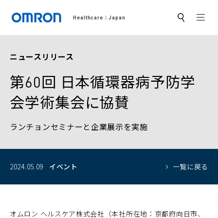
MEN
Healthcare
Japan
サ
イ
ト
内
検
ニュースリリース
索
第60回 日本循環器病予防学
会学術集会に協賛
ランチョンセミナーと企業展示を実施
2024.05.09
イベント
一覧に戻る
オムロン ヘルスケア株式会社（本社所在地：京都府向日市、