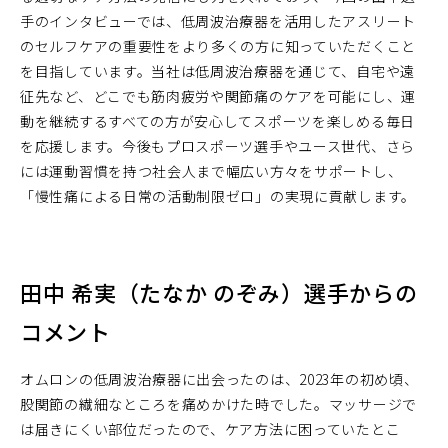
く）
手のインタビューでは、低周波治療器を活用したアスリート
のセルフケアの重要性をより多くの方に知っていただくこと
を目指しています。当社は低周波治療器を通じて、自宅や遠
征先など、どこでも筋肉疲労や関節痛のケアを可能にし、運
動を継続するすべての方が安心してスポーツを楽しめる毎日
を応援します。今後もプロスポーツ選手やユース世代、さら
には運動習慣を持つ社会人まで幅広い方々をサポートし、
「慢性痛による日常の活動制限ゼロ」の実現に貢献します。
田中 希実（たなか のぞみ）選手からの
コメント
オムロンの低周波治療器に出会ったのは、2023年の初め頃、
股関節の繊細なところを痛めかけた時でした。マッサージで
は届きにくい部位だったので、ケア方法に困っていたとこ