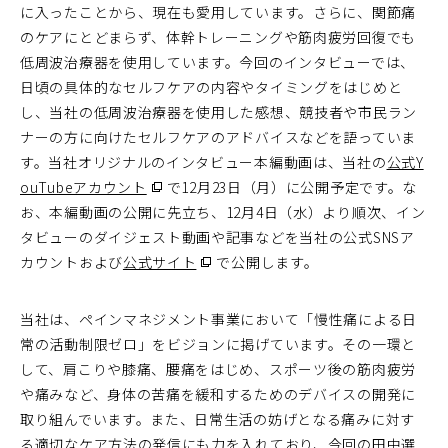
に入ったことから、現在も愛用しています。さらに、関節痛
のケアにとどまらず、体幹トレーニングや筋肉疲労回復でも
低周波治療器を使用しています。今回のインタビューでは、
日頃の具体的なセルフケアの内容やタイミングをはじめと
し、当社の低周波治療器を使用した感想、競技者や市民ラン
ナーの方に向けたセルフケアのアドバイスなどを語っていま
す。当社オリジナルのインタビュー本編動画は、当社の
公式Y
ouTubeアカウント
（別
で12月23日（月）に公開予定です。な
お、本編動画の公開に先立ち、12月4日（水）より順次、イン
ウ
タビューのダイジェスト動画や記事などを当社の公式SNSア
ィ
カウントおよび
公式サイト
ン
（別
で公開します。
ド
ウ
ウ
ィ
当社は、ペインマネジメント事業において「慢性痛による日
で
ン
常の活動制限ゼロ」をビジョンに掲げています。その一環と
開
ド
して、肩こりや膝痛、腰痛をはじめ、スポーツ後の筋肉疲労
く）
ウ
や痛みなど、身体の苦痛を緩和するためのデバイスの開発に
で
取り組んでいます。また、日常生活の妨げとなる痛みに対す
開
る適切なケア方法の発信にも力を入れており、今回の田中選