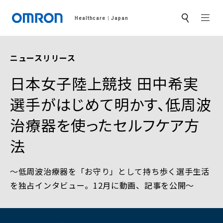
MEN
Healthcare
Japan
サ
イ
ト
内
検
ニュースリリース
索
日本女子陸上競技 田中希実
選手がはじめて明かす、低周波
治療器を使ったセルフケア方
法
～低周波治療器を「お守り」として持ち歩く選手生活
を独占インタビュー。12月に動画、記事を公開～