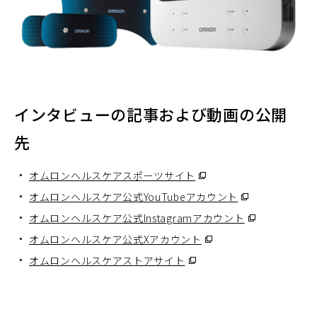
インタビューの記事および動画の公開
先
オムロンヘルスケアスポーツサイト
（別
ウ
オムロンヘルスケア公式YouTubeアカウント
（別
ィ
ウ
オムロンヘルスケア公式Instagramアカウント
（別
ン
ィ
ウ
オムロンヘルスケア公式Xアカウント
（別
ド
ン
ィ
ウ
オムロンヘルスケアストアサイト
（別
ウ
ド
ン
ィ
ウ
で
ウ
ド
ン
ィ
開
で
ウ
ド
ン