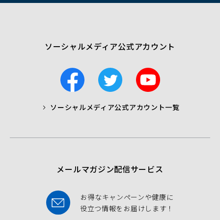
ウ
で
開
く）
ソーシャルメディア公式アカウント
F
T
Y
a
w
o
c
i
u
ソーシャルメディア公式アカウント一覧
a
t
t
b
t
u
o
e
b
o
r
e
k
メールマガジン配信サービス
お得なキャンペーンや健康に
役立つ情報をお届けします！