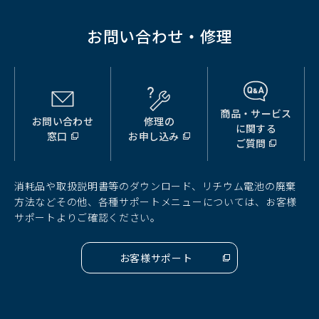
お問い合わせ・修理
商品・サービス
お問い合わせ
修理の
（別
（別
（別
に関する
窓口
お申し込み
ウ
ウ
ウ
ご質問
ィ
ィ
ィ
ン
ン
ン
ド
ド
ド
消耗品や取扱説明書等のダウンロード、リチウム電池の廃棄
ウ
ウ
ウ
方法などその他、各種サポートメニューについては、お客様
で
で
で
サポートよりご確認ください。
開
開
開
く）
く）
く）
お客様サポート
（別
ウ
ィ
ン
ド