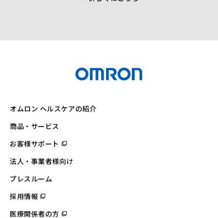
オムロン ヘルスケアの紹介
商品・サービス
お客様サポート
（別
ウ
ィ
法人・事業者様向け
ン
ド
ウ
プレスルーム
で
開
採用情報
（別
く）
ウ
ィ
医療関係者の方
（別
ン