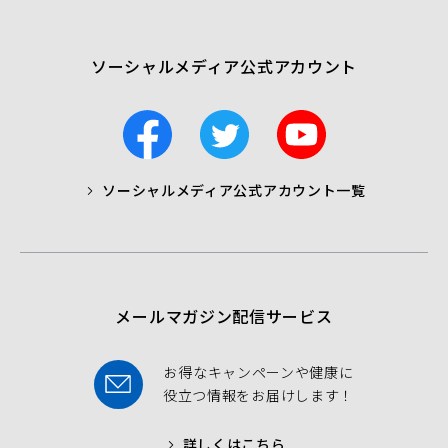
開
く）
ソーシャルメディア公式アカウント
F
T
Y
a
w
o
c
i
u
ソーシャルメディア公式アカウント一覧
a
t
t
b
t
u
o
e
b
o
r
e
k
メールマガジン配信サービス
お得なキャンペーンや健康に
役立つ情報をお届けします！
詳しくはこちら