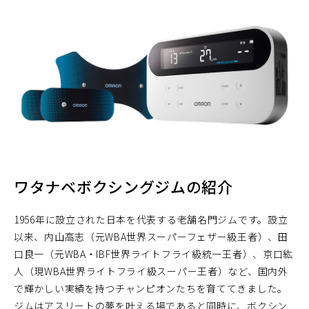
ウ
ィ
ン
ド
ウ
で
開
く）
ワタナベボクシングジムの紹介
1956年に設立された日本を代表する老舗名門ジムです。設立
以来、内山高志（元WBA世界スーパーフェザー級王者）、田
口良一（元WBA・IBF世界ライトフライ級統一王者）、京口紘
人（現WBA世界ライトフライ級スーパー王者）など、国内外
で輝かしい実績を持つチャンピオンたちを育ててきました。
ジムはアスリートの夢を叶える場であると同時に、ボクシン