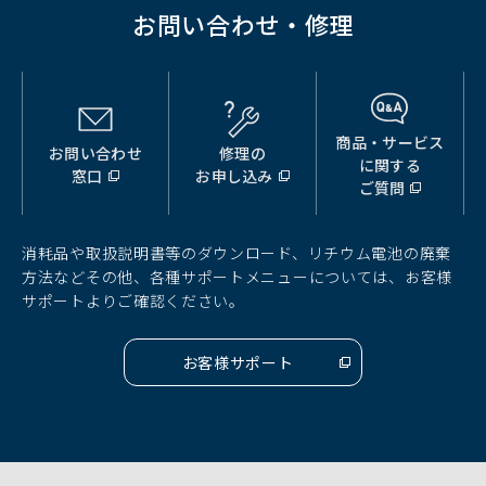
お問い合わせ・修理
商品・サービス
お問い合わせ
修理の
（別
（別
（別
に関する
窓口
お申し込み
ウ
ウ
ウ
ご質問
ィ
ィ
ィ
ン
ン
ン
ド
ド
ド
消耗品や取扱説明書等のダウンロード、リチウム電池の廃棄
ウ
ウ
ウ
方法などその他、各種サポートメニューについては、お客様
で
で
で
サポートよりご確認ください。
開
開
開
く）
く）
く）
お客様サポート
（別
ウ
ィ
ン
ド
ウ
で