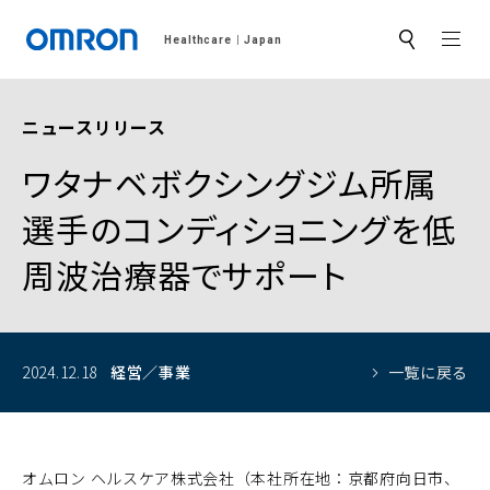
MEN
Healthcare
Japan
サ
イ
ト
内
検
ニュースリリース
索
ワタナベボクシングジム所属
選手のコンディショニングを低
周波治療器でサポート
2024.12.18
経営／事業
一覧に戻る
オムロン ヘルスケア株式会社（本社所在地：京都府向日市、