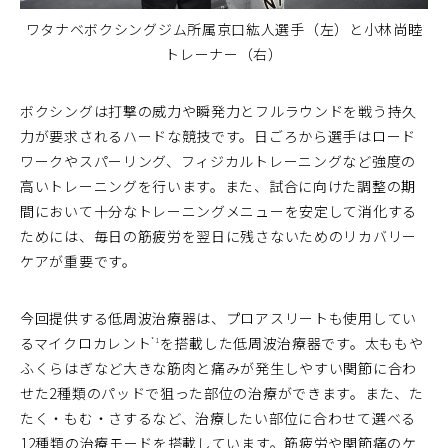
ワタナベボクシングジム所属京口紘人選手（左）と小林尚睦
トレーナー（右）
ボクシングは打撃の威力や瞬発力とフルラウンドを戦う持久
力が要求されるハードな競技です。日ごろから選手はロード
ワークやスパーリング、フィジカルトレーニングなど強度の
高いトレーニングを行います。また、試合に向けた調整の期
間において十分なトレーニングメニューを安定して消化する
ためには、毎日の筋疲労を翌日に残さないためのリカバリー
ケアが重要です。
今回提供する低周波治療器は、プロアスリートも使用してい
るマイクロカレント
を搭載した低周波治療器です。太ももや
*1
ふくらはぎなど大きな筋肉と痛みが発生しやすい関節に合わ
せた2種類のパッドで狙った部位の治療ができます。また、た
たく・もむ・さするなど、治療したい部位に合わせて選べる
12種類の治療モードを搭載しています。筋疲労や関節痛のケ