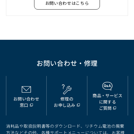
お問い合わせはこちら
お問い合わせ・修理
商品・サービス
お問い合わせ
修理の
（別
（別
（別
に関する
窓口
お申し込み
ウ
ウ
ウ
ご質問
ィ
ィ
ィ
ン
ン
ン
ド
ド
ド
消耗品や取扱説明書等のダウンロード、リチウム電池の廃棄
ウ
ウ
ウ
方法などその他、各種サポートメニューについては、お客様