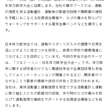
本体力医学大会に協賛します。当社の展示ブースでは、運動
の強度を測る活動量計、運動後の筋疲労回復や関節痛の緩和
を手軽におこなえる低周波治療器や、ひざの痛みを和らげて
ウォーキングをサポートする電気治療バンドなどを展示しま
す。
日本体力医学会では、運動やスポーツが人々の健康や日常生
活にどのように役立つかを研究し、疾患の予防や健康増進に
つなげることを目的としています。今回の学会大会のテーマ
は、「つなぐ －シン・日本体力医学会大会－」です。体力医
学に関する研究者だけでなく関連他学会や企業団体等も参加
してジョイント・セッションが開催されるなど、関係者がつ
ながることで最新の情報や技術の共有と交流が行われます。
当社は、身体活動量と運動強度を測定できる活動量計と運動
に取り組む人たちの筋疲労の回復、歩行時のひざの痛みを和
らげて運動習慣の継続をサポートする低周波治療器などを紹
介します。