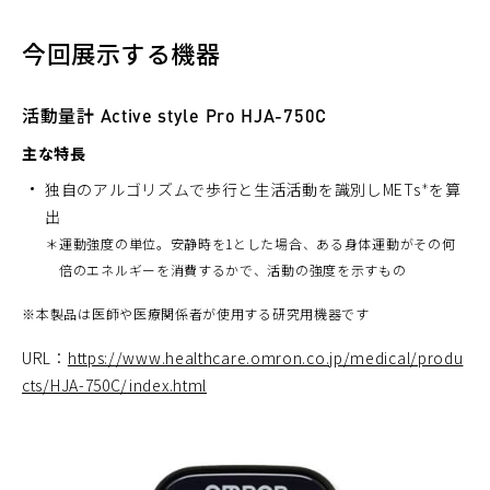
ン
ド
今回展示する機器
ウ
で
開
活動量計 Active style Pro HJA-750C
く）
主な特長
独自のアルゴリズムで歩行と生活活動を識別しMETs
を算
＊
出
＊
運動強度の単位。安静時を1とした場合、ある身体運動がその何
倍のエネルギーを消費するかで、活動の強度を示すもの
※
本製品は医師や医療関係者が使用する研究用機器です
URL：
https://www.healthcare.omron.co.jp/medical/produ
cts/HJA-750C/index.html