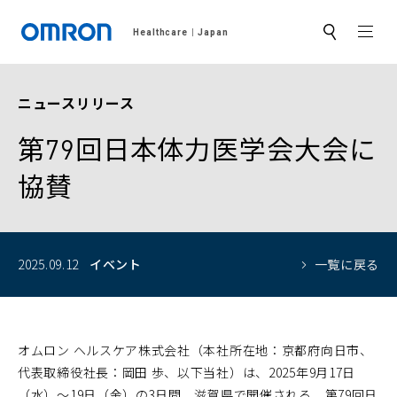
MEN
Healthcare
Japan
サ
イ
ト
内
検
ニュースリリース
索
第79回日本体力医学会大会に
協賛
2025.09.12
イベント
一覧に戻る
オムロン ヘルスケア株式会社（本社所在地：京都府向日市、
代表取締役社長：岡田 歩、以下当社）は、2025年9月17日
（水）～19日（金）の3日間、滋賀県で開催される、第79回日