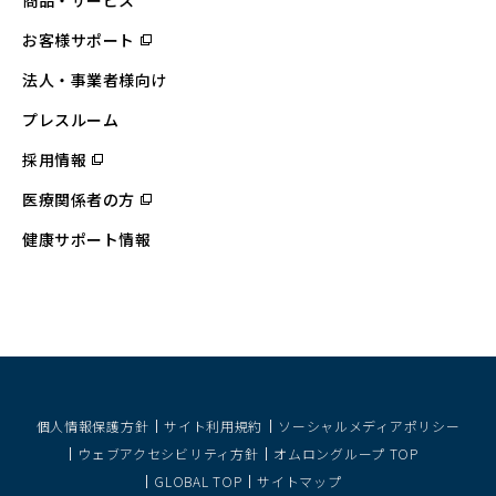
商品・サービス
お客様サポート
（別
ウ
ィ
法人・事業者様向け
ン
ド
ウ
プレスルーム
で
開
採用情報
（別
く）
ウ
ィ
医療関係者の方
（別
ン
ウ
ド
ィ
ウ
健康サポート情報
ン
で
ド
開
ウ
く）
で
開
く）
個人情報保護方針
サイト利用規約
ソーシャルメディアポリシー
ウェブアクセシビリティ方針
オムロングループ TOP
GLOBAL TOP
サイトマップ