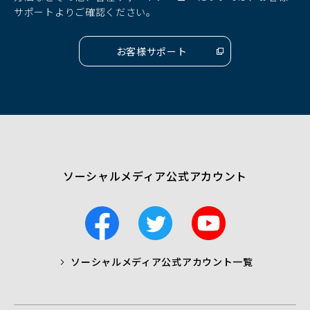
で
で
で
サポートよりご確認ください。
開
開
開
く）
く）
く）
お客様サポート
（別
ウ
ィ
ン
ド
ウ
で
開
く）
ソーシャルメディア公式アカウント
F
T
Y
a
w
o
c
i
u
ソーシャルメディア公式アカウント一覧
a
t
t
b
t
u
o
e
b
o
r
e