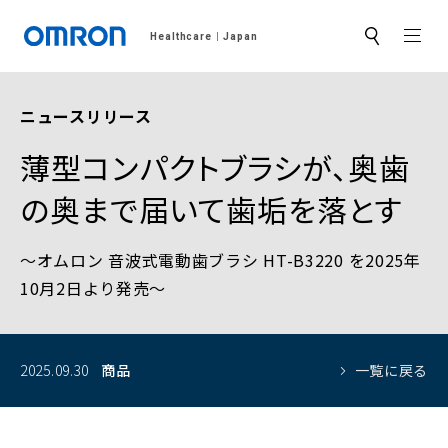
MEN
Healthcare
Japan
サ
イ
ト
内
検
ニュースリリース
索
薄型コンパクトブラシが、奥歯
の奥まで届いて歯垢を落とす
～オムロン 音波式電動歯ブラシ HT-B3220 を2025年
10月2日より発売～
2025.09.30
商品
一覧に戻る