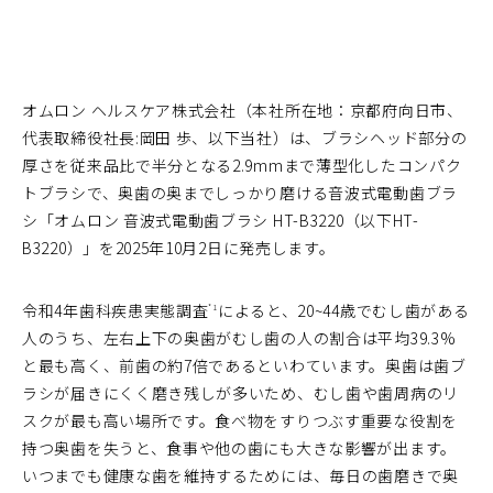
オムロン ヘルスケア株式会社（本社所在地：京都府向日市、
代表取締役社長:岡田 歩、以下当社）は、ブラシヘッド部分の
厚さを従来品比で半分となる2.9mmまで薄型化したコンパク
トブラシで、奥歯の奥までしっかり磨ける音波式電動歯ブラ
シ「オムロン 音波式電動歯ブラシ HT-B3220（以下HT-
B3220）」を2025年10月2日に発売します。
令和4年歯科疾患実態調査
によると、20~44歳でむし歯がある
*1
人のうち、左右上下の奥歯がむし歯の人の割合は平均39.3%
と最も高く、前歯の約7倍であるといわています。奥歯は歯ブ
ラシが届きにくく磨き残しが多いため、むし歯や歯周病のリ
スクが最も高い場所です。食べ物をすりつぶす重要な役割を
持つ奥歯を失うと、食事や他の歯にも大きな影響が出ます。
いつまでも健康な歯を維持するためには、毎日の歯磨きで奥