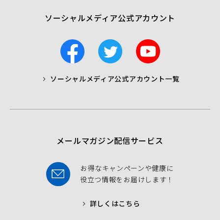
ソーシャルメディア公式アカウント
F
T
Y
a
w
o
c
i
u
ソーシャルメディア公式アカウント一覧
a
t
t
b
t
u
o
e
b
o
r
e
k
メールマガジン配信サービス
お得なキャンペーンや健康に
役立つ情報をお届けします！
詳しくはこちら