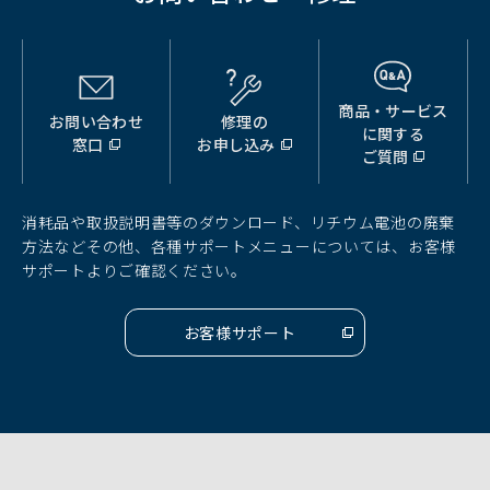
商品・サービス
お問い合わせ
修理の
（別
（別
（別
に関する
窓口
お申し込み
ウ
ウ
ウ
ご質問
ィ
ィ
ィ
ン
ン
ン
ド
ド
ド
消耗品や取扱説明書等のダウンロード、リチウム電池の廃棄
ウ
ウ
ウ
方法などその他、各種サポートメニューについては、お客様
で
で
で
サポートよりご確認ください。
開
開
開
く）
く）
く）
お客様サポート
（別
ウ
ィ
ン
ド
ウ
で
開
く）