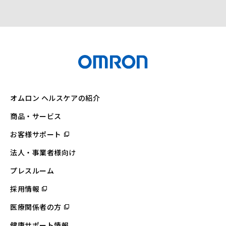
オムロン ヘルスケアの紹介
商品・サービス
お客様サポート
（別
ウ
ィ
法人・事業者様向け
ン
ド
ウ
プレスルーム
で
開
採用情報
（別
く）
ウ
ィ
医療関係者の方
（別
ン
ウ
ド
ィ
ウ
健康サポート情報