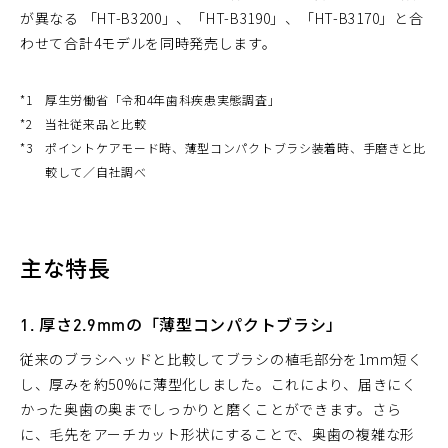
が異なる 「HT-B3200」、「HT-B3190」、「HT-B3170」と合
わせて合計4モデルを同時発売します。
*1
厚生労働省「令和4年歯科疾患実態調査」
*2
当社従来品と比較
*3
ポイントケアモード時、薄型コンパクトブラシ装着時、手磨きと比
較して／自社調べ
主な特長
1. 厚さ2.9mmの「薄型コンパクトブラシ」
従来のブラシヘッドと比較してブラシの植毛部分を1mm短く
し、厚みを約50%に薄型化しました。これにより、届きにく
かった奥歯の奥までしっかりと磨くことができます。さら
に、毛先をアーチカット形状にすることで、奥歯の複雑な形