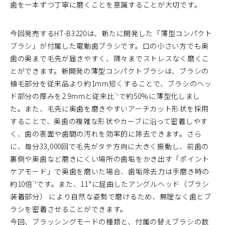
歯を一本ずつ丁寧に磨くことを意識することが大切です。
今回発売するHT-B3220は、新たに開発した「薄型コンパクト
ブラシ」が付属した電動歯ブラシです。口の小さい方でも奥
歯の奥まで毛先が届きやすく、隅々までストレスなく磨くこ
とができます。新開発の薄型コンパクトブラシは、ブラシの
植毛部分を従来品より約1mm短くすることで、ブラシのヘッ
ド部分の厚みを2.9mmと従来比
で約50%に薄型化しまし
*2
た。また、毛先に奥歯を磨きやすいアーチカット形状を採用
することで、奥歯の複雑な形状やカーブに沿って密着しやす
く、歯の表面や歯間の汚れを効率的に除去できます。さら
に、毎分33,000回で毛先がタテ方向に大きく振動し、前歯の
裏側や奥歯など磨きにくい場所の歯垢をかき出す「ポイント
ケアモード」で奥歯を磨いた場合、歯垢除去力は手磨き時の
約10倍
です。また、11°に屈曲したアングルヘッド（ブラシ
*3
装着部分） により自然な姿勢で磨けるため、無理なく歯とブ
ラシを密着させることができます。
今回、ブラッシングモードの種類と、付属の替えブラシの数