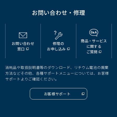
お問い合わせ・修理
商品・サービス
お問い合わせ
修理の
（別
（別
（別
に関する
窓口
お申し込み
ウ
ウ
ウ
ご質問
ィ
ィ
ィ
ン
ン
ン
ド
ド
ド
消耗品や取扱説明書等のダウンロード、リチウム電池の廃棄
ウ
ウ
ウ
方法などその他、各種サポートメニューについては、お客様
で
で
で
サポートよりご確認ください。
開
開
開
く）
く）
く）
お客様サポート
（別
ウ
ィ
ン
ド
ウ