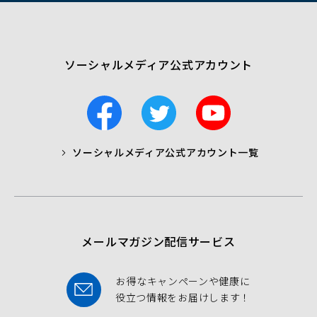
で
開
く）
ソーシャルメディア公式アカウント
F
T
Y
a
w
o
c
i
u
ソーシャルメディア公式アカウント一覧
a
t
t
b
t
u
o
e
b
o
r
e
k
メールマガジン配信サービス
お得なキャンペーンや健康に
役立つ情報をお届けします！