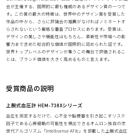
会が主催する、国際的に最も権威のあるデザイン賞の一つで
す。この賞の最大の特徴は、世界中のデザイン賞を受賞した
作品の中から、さらに評議会の推薦がなければノミネートす
らされないという厳格な審査プロセスにあります。受賞は、
デザインの美しさや機能性はもちろん、革新性や市場への影
響力まで含めた総合的な価値が国際的に認められた証です。
世界トップレベルのデザインが集うこの舞台で評価されるこ
とは、ブランド価値を大きく高めるものと言えます。
受賞商品の説明
上腕式血圧計 HEM-738Xシリーズ
血圧を測定するだけで、心不全や脳梗塞を引き起こすリスク
因子である心房細動の可能性を検出できるオムロン独自の次
世代アルゴリズム「Intellisense AFib」を搭載した上腕式血圧