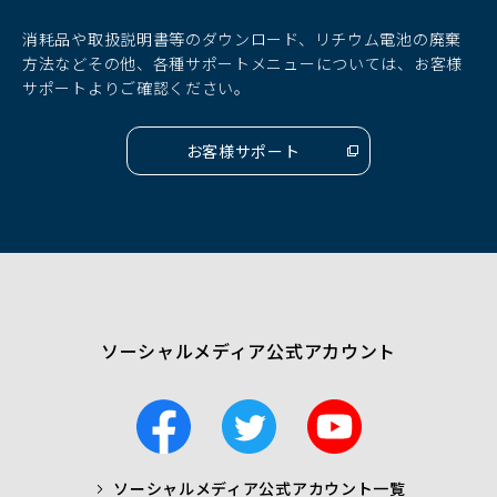
ン
ン
ン
ド
ド
ド
消耗品や取扱説明書等のダウンロード、リチウム電池の廃棄
ウ
ウ
ウ
方法などその他、各種サポートメニューについては、お客様
で
で
で
サポートよりご確認ください。
開
開
開
く）
く）
く）
お客様サポート
（別
ウ
ィ
ン
ド
ウ
で
開
く）
ソーシャルメディア公式アカウント
F
T
Y
a
w
o
c
i
u
ソーシャルメディア公式アカウント一覧
a
t
t