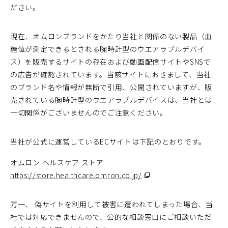
ださい。
現在、オムロンブランドをかたり当社と関係のない製品（血
糖値が測定できるとされる腕時計型のウエアラブルデバイ
ス）を販売するサイトの存在および動画配信サイトやSNSで
の広告が確認されています。当該サイトにおきまして、当社
のブランド名や情報が無断で引用、公開されていますが、販
売されている腕時計型のウエアラブルデバイスは、当社とは
一切関係がございませんのでご注意ください。
当社が公式に運営しているECサイトは下記のとおりです。
オムロン ヘルスケア ストア
https://store.healthcare.omron.co.jp/
（別
ウ
ィ
万一、 偽サイトを利用して被害に遭われてしまった場合、当
ン
社では対応できませんので、公的な相談窓口にご相談いただ
ド