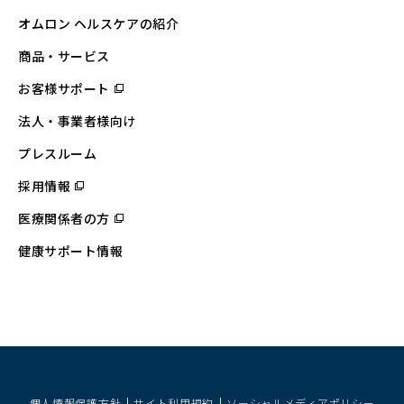
オムロン ヘルスケアの紹介
商品・サービス
お客様サポート
（別
ウ
ィ
法人・事業者様向け
ン
ド
ウ
プレスルーム
で
開
採用情報
（別
く）
ウ
ィ
医療関係者の方
（別
ン
ウ
ド
ィ
ウ
健康サポート情報
ン
で
ド
開
ウ
く）
で
開
く）
個人情報保護方針
サイト利用規約
ソーシャルメディアポリシー