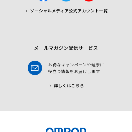
c
i
u
ソーシャルメディア公式アカウント一覧
a
t
t
b
t
u
o
e
b
o
r
e
k
メールマガジン配信サービス
お得なキャンペーンや健康に
役立つ情報をお届けします！
詳しくはこちら