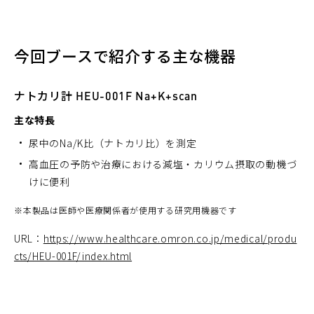
ィ
ン
ド
今回ブースで紹介する主な機器
ウ
で
開
ナトカリ計 HEU-001F Na+K+scan
く）
主な特長
尿中のNa/K比（ナトカリ比）を測定
高血圧の予防や治療における減塩・カリウム摂取の動機づ
けに便利
※
本製品は医師や医療関係者が使用する研究用機器です
URL：
https://www.healthcare.omron.co.jp/medical/produ
cts/HEU-001F/index.html