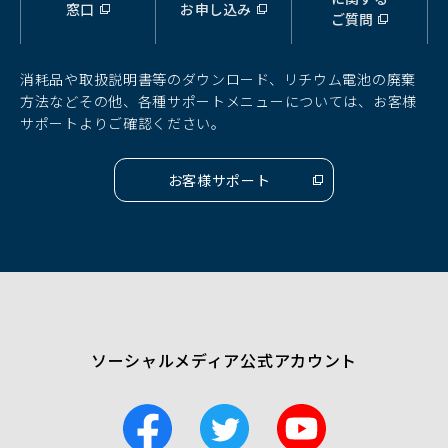
窓口
お申し込み
ウ
ウ
ウ
ご質問
ィ
ィ
ィ
ン
ン
ン
ド
ド
ド
消耗品や取扱説明書等のダウンロード、リチウム電池の廃棄
ウ
ウ
ウ
方法などその他、各種サポートメニューについては、お客様
で
で
で
サポートよりご確認ください。
開
開
開
く）
く）
く）
お客様サポート
（別
ウ
ィ
ン
ド
ウ
で
開
く）
ソーシャルメディア公式アカウント
F
T
Y
a
w
o