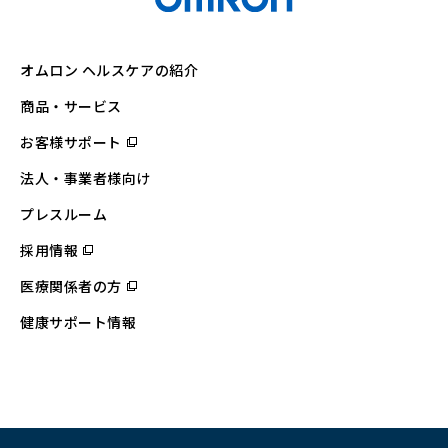
オムロン ヘルスケアの紹介
商品・サービス
お客様サポート
（別
ウ
ィ
法人・事業者様向け
ン
ド
ウ
プレスルーム
で
開
採用情報
（別
く）
ウ
ィ
医療関係者の方
（別
ン
ウ
ド
ィ
ウ
健康サポート情報
ン
で
ド
開
ウ
く）
で
開
く）