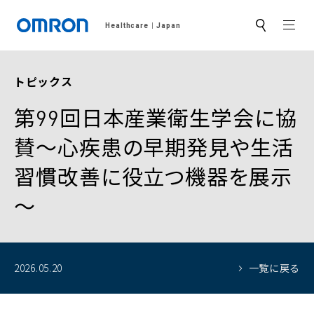
MEN
Healthcare
Japan
サ
イ
ト
内
検
トピックス
索
第99回日本産業衛生学会に協
賛～心疾患の早期発見や生活
習慣改善に役立つ機器を展示
～
2026.05.20
一覧に戻る