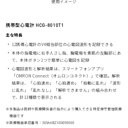
使用イメージ
携帯型心電計 HCG-8010T1
主な特長
12誘導心電計のV4相当部位の心電図波形を記録できる
本体の指電極に右手人さし指、胸電極を素肌の左胸部にあ
て、本体ボタン1つで簡単に心電図を記録
心電図波形と解析結果は、スマートフォンアプリ
「OMRON Connect（オムロンコネクト）」で確認。解析
結果は、「心拍速め」「心拍遅め」「拍動に乱れ」「波形
に乱れ」「乱れなし」「解析できません」の組み合わせ
で、計13種類で表示される
※
本製品は医師や医療関係者の指示により購入できる特定保守管理医療
機器です
※
医療機器承認番号：305AABZX00059000