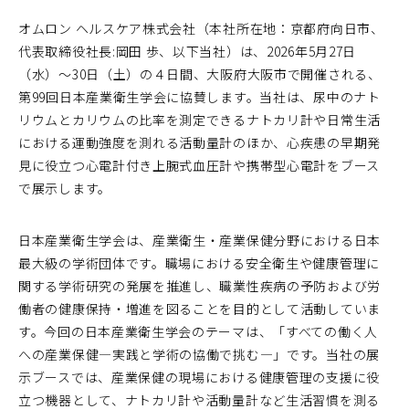
オムロン ヘルスケア株式会社（本社所在地：京都府向日市、
代表取締役社長:岡田 歩、以下当社）は、2026年5月27日
（水）～30日（土）の４日間、大阪府大阪市で開催される、
第99回日本産業衛生学会に協賛します。当社は、尿中のナト
リウムとカリウムの比率を測定できるナトカリ計や日常生活
における運動強度を測れる活動量計のほか、心疾患の早期発
見に役立つ心電計付き上腕式血圧計や携帯型心電計をブース
で展示します。
日本産業衛生学会は、産業衛生・産業保健分野における日本
最大級の学術団体です。職場における安全衛生や健康管理に
関する学術研究の発展を推進し、職業性疾病の予防および労
働者の健康保持・増進を図ることを目的として活動していま
す。今回の日本産業衛生学会のテーマは、「すべての働く人
への産業保健―実践と学術の協働で挑む―」です。当社の展
示ブースでは、産業保健の現場における健康管理の支援に役
立つ機器として、ナトカリ計や活動量計など生活習慣を測る