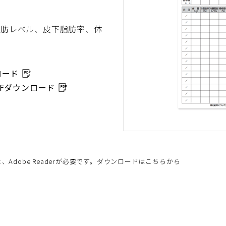
脂肪レベル、皮下脂肪率、体
ロード
（P
DFダウンロード
D
（P
F
D
フ
F
ァ
フ
イ
ァ
ル
イ
Adobe Readerが必要です。ダウンロードはこちらから
を
ル
別
を
ウ
別
ィ
ウ