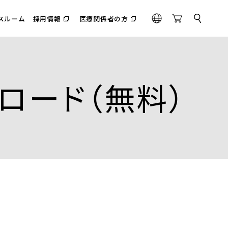
スルーム
採用情報
医療関係者の方
サ
（別
（別
G
O
イ
ウ
ウ
l
n
ト
ィ
ィ
内
o
l
ン
ン
検
ド
ド
b
i
索
ウ
ウ
a
n
で
で
ロード（無料）
l
e
開
開
く）
く）
S
t
o
r
e