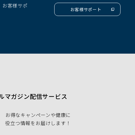
、お客様サポ
ウ
お客様サポート
（別
で
ウ
開
ィ
ン
く）
ド
ウ
で
開
く）
ルマガジン配信サービス
お得なキャンペーンや健康に
役立つ情報をお届けします！