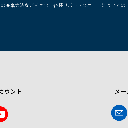
池の廃棄方法などその他、各種サポートメニューについては
ウ
で
開
く）
カウント
メー
Y
o
u