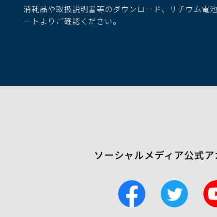
消耗品や取扱説明書等のダウンロード、リチウム電
ウ
ートよりご確認ください。
で
開
く）
ソーシャルメディア公式ア
F
T
a
w
c
i