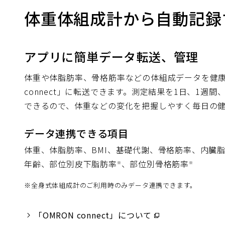
ウ
体重体組成計から自動記録
で
開
アプリに簡単データ転送、管理
く）
体重や体脂肪率、骨格筋率などの体組成データを健康
connect」に転送できます。測定結果を1日、1週
できるので、体重などの変化を把握しやすく毎日の
データ連携できる項目
体重、体脂肪率、BMI、基礎代謝、骨格筋率、内臓
年齢、部位別皮下脂肪率
、部位別骨格筋率
※
※
※
全身式体組成計のご利用時のみデータ連携できます。
「OMRON connect」について
（別