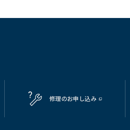
修理の
お申し込み
（別
ウ
ィ
ン
ド