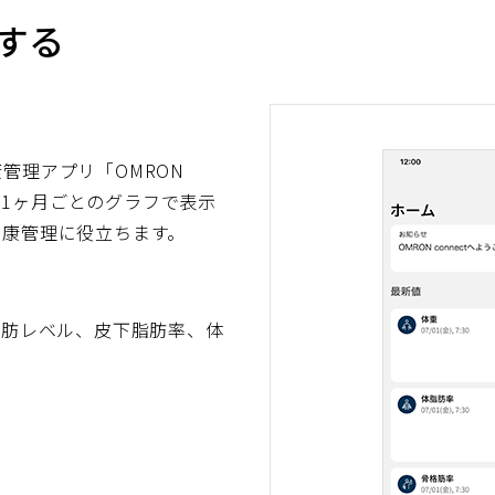
ン
ィ
する
ド
ン
ウ
ド
で
ウ
開
で
く）
開
管理アプリ「OMRON
く）
間、1ヶ月ごとのグラフで表示
健康管理に役立ちます。
脂肪レベル、皮下脂肪率、体