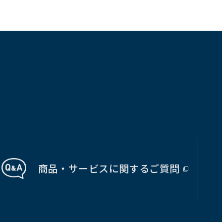
で
で
開
開
く）
く）
商品・サービス
に関する
ご質問
（別
ウ
ィ
ン
ド