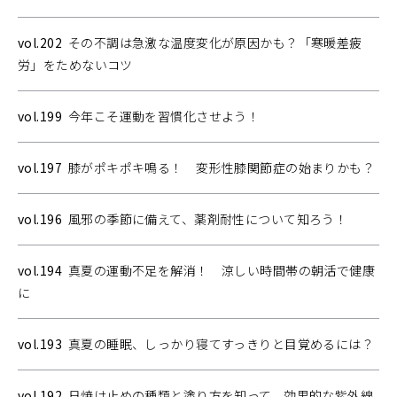
vol.202
その不調は急激な温度変化が原因かも？「寒暖差疲
労」をためないコツ
vol.199
今年こそ運動を習慣化させよう！
vol.197
膝がポキポキ鳴る！ 変形性膝関節症の始まりかも？
vol.196
風邪の季節に備えて、薬剤耐性について知ろう！
vol.194
真夏の運動不足を解消！ 涼しい時間帯の朝活で健康
に
vol.193
真夏の睡眠、しっかり寝てすっきりと目覚めるには？
vol.192
日焼け止めの種類と塗り方を知って、効果的な紫外線