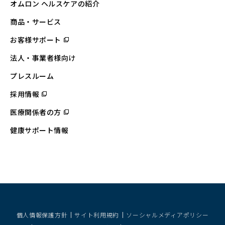
オムロン ヘルスケアの紹介
商品・サービス
お客様サポート
（別
ウ
ィ
法人・事業者様向け
ン
ド
ウ
プレスルーム
で
開
採用情報
（別
く）
ウ
ィ
医療関係者の方
（別
ン
ウ
ド
ィ
ウ
健康サポート情報
ン
で
ド
開
ウ
く）
で
開
く）
個人情報保護方針
サイト利用規約
ソーシャルメディアポリシー