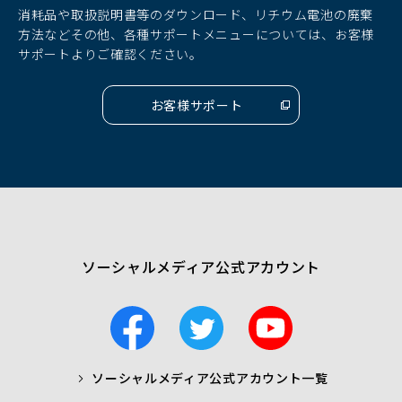
ド
ド
ド
消耗品や取扱説明書等のダウンロード、リチウム電池の廃棄
ウ
ウ
ウ
方法などその他、各種サポートメニューについては、お客様
で
で
で
サポートよりご確認ください。
開
開
開
く）
く）
く）
お客様サポート
（別
ウ
ィ
ン
ド
ウ
で
開
く）
ソーシャルメディア公式アカウント
F
T
Y
a
w
o
c
i
u
ソーシャルメディア公式アカウント一覧
a
t
t
b
t
u