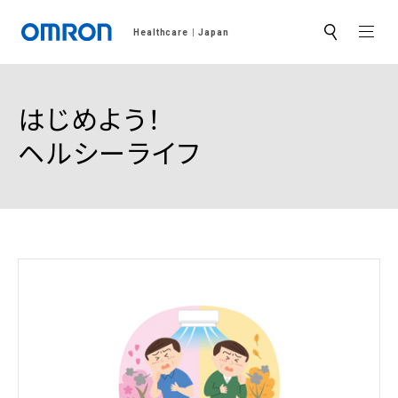
MEN
Healthcare
Japan
サ
イ
ト
内
検
はじめよう！
索
ヘルシーライフ