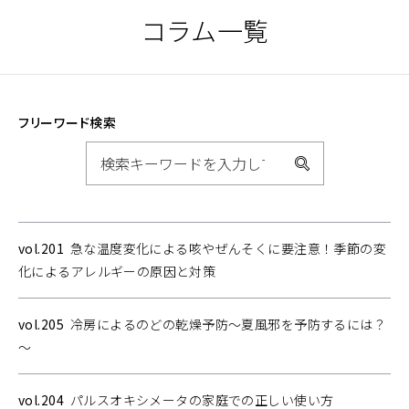
コラム一覧
フリーワード検索
検
索
vol.201
急な温度変化による咳やぜんそくに要注意！季節の変
化によるアレルギーの原因と対策
vol.205
冷房によるのどの乾燥予防～夏風邪を予防するには？
～
vol.204
パルスオキシメータの家庭での正しい使い方