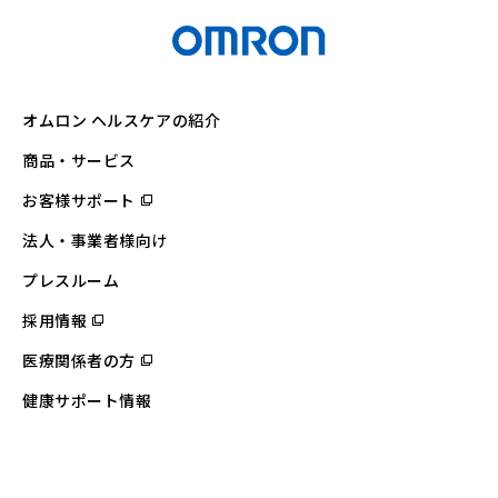
オムロン ヘルスケアの紹介
商品・サービス
お客様サポート
（別
ウ
ィ
法人・事業者様向け
ン
ド
ウ
プレスルーム
で
開
採用情報
（別
く）
ウ
ィ
医療関係者の方
（別
ン
ウ
ド
ィ
ウ
健康サポート情報
ン
で
ド
開
ウ
く）
で
開
く）