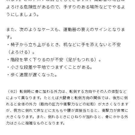
よろける危険性があるので、手すりのある場所などでやるよ
うにしましょう。
また、次のようなケースも、運動器の衰えのサインとなりま
す。
・椅子から立ち上がるとき、机などに手を添えないと不安
（よろける）。
・階段を早く下りるのが不安（足がもつれる）。
・小さな段差や平地でつまずくことがある。
・歩く速度が遅くなった。
（※2）転倒時に骨に加わる外力は、転倒する方向やその人の体型など
によって異なります。たとえば大腿骨と転倒方向の関係では、後方に倒
れると全体の外力（筋肉の圧力や衝撃力などの総和）が大きくなります
が、側方に倒れて床などに太ももや腰が直接当たると、衝撃力が非常に
大きくなります。また、倒れるときにひねりが加わると、骨にかかる外
力はさらに複雑なものとなります。