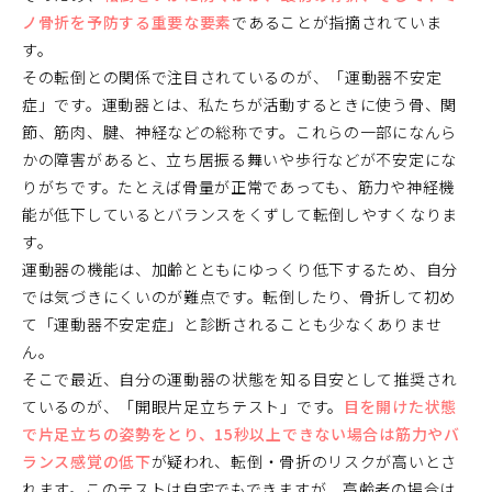
ノ骨折を予防する重要な要素
であることが指摘されていま
す。
その転倒との関係で注目されているのが、「運動器不安定
症」です。運動器とは、私たちが活動するときに使う骨、関
節、筋肉、腱、神経などの総称です。これらの一部になんら
かの障害があると、立ち居振る舞いや歩行などが不安定にな
りがちです。たとえば骨量が正常であっても、筋力や神経機
能が低下しているとバランスをくずして転倒しやすくなりま
す。
運動器の機能は、加齢とともにゆっくり低下するため、自分
では気づきにくいのが難点です。転倒したり、骨折して初め
て「運動器不安定症」と診断されることも少なくありませ
ん。
そこで最近、自分の運動器の状態を知る目安として推奨され
ているのが、「開眼片足立ちテスト」です。
目を開けた状態
で片足立ちの姿勢をとり、15秒以上できない場合は筋力やバ
ランス感覚の低下
が疑われ、転倒・骨折のリスクが高いとさ
れます。このテストは自宅でもできますが、高齢者の場合は