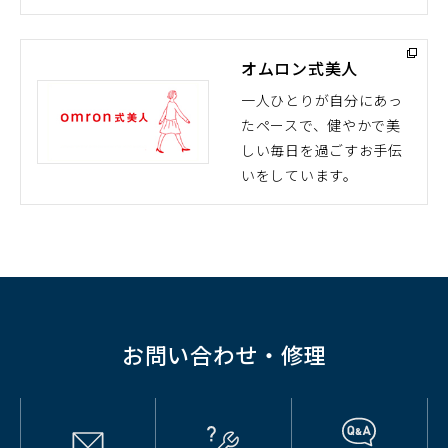
ン
ド
オムロン式美人
ウ
で
一人ひとりが自分にあっ
開
たペースで、健やかで美
（別
く）
しい毎日を過ごすお手伝
ウ
いをしています。
ィ
ン
ド
ウ
で
開
く）
お問い合わせ・修理