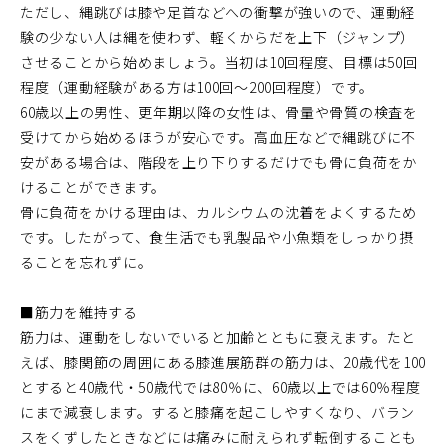
ただし、縄跳びは膝や足首などへの衝撃が強いので、運動経
験の少ない人は縄を使わず、軽くからだを上下（ジャンプ）
させることから始めましょう。当初は10回程度、目標は50回
程度（運動経験がある方は100回～200回程度）です。
60歳以上の男性、更年期以降の女性は、骨量や骨質の検査を
受けてから始めるほうが安心です。高血圧などで縄跳びに不
安がある場合は、階段を上り下りするだけでも骨に負荷をか
けることができます。
骨に負荷をかける理由は、カルシウムの沈着をよくするため
です。したがって、食生活でも乳製品や小魚類をしっかり摂
ることを忘れずに。
■筋力を維持する
筋力は、運動をしないでいると加齢とともに衰えます。たと
えば、膝関節の周囲にある膝進展筋群の筋力は、20歳代を100
とすると40歳代・50歳代では80％に、60歳以上では60％程度
にまで減衰します。すると膝痛を起こしやすくなり、バラン
スをくずしたときなどには痛みに耐えられず転倒することも