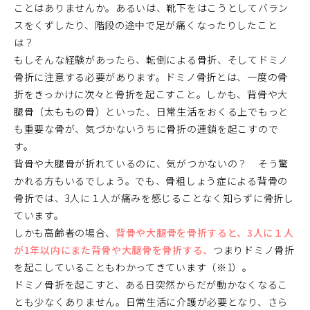
ことはありませんか。あるいは、靴下をはこうとしてバラン
スをくずしたり、階段の途中で足が痛くなったりしたこと
は？
もしそんな経験があったら、転倒による骨折、そしてドミノ
骨折に注意する必要があります。ドミノ骨折とは、一度の骨
折をきっかけに次々と骨折を起こすこと。しかも、背骨や大
腿骨（太ももの骨）といった、日常生活をおくる上でもっと
も重要な骨が、気づかないうちに骨折の連鎖を起こすので
す。
背骨や大腿骨が折れているのに、気がつかないの？ そう驚
かれる方もいるでしょう。でも、骨粗しょう症による背骨の
骨折では、3人に１人が痛みを感じることなく知らずに骨折し
ています。
しかも高齢者の場合、
背骨や大腿骨を骨折すると、3人に１人
が1年以内にまた背骨や大腿骨を骨折する、
つまりドミノ骨折
を起こしていることもわかってきています（※1）。
ドミノ骨折を起こすと、ある日突然からだが動かなくなるこ
とも少なくありません。日常生活に介護が必要となり、さら