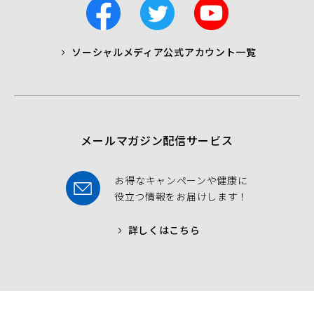
F
T
Y
a
w
o
c
i
u
ソーシャルメディア公式アカウント一覧
a
t
t
b
t
u
o
e
b
o
r
e
k
メールマガジン配信サービス
お得なキャンペーンや健康に
役立つ情報をお届けします！
詳しくはこちら