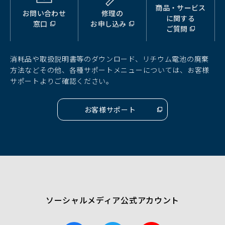
商品・サービス
お問い合わせ
修理の
（別
（別
（別
に関する
窓口
お申し込み
ウ
ウ
ウ
ご質問
ィ
ィ
ィ
ン
ン
ン
ド
ド
ド
消耗品や取扱説明書等のダウンロード、リチウム電池の廃棄
ウ
ウ
ウ
方法などその他、各種サポートメニューについては、お客様
で
で
で
サポートよりご確認ください。
開
開
開
く）
く）
く）
お客様サポート
（別
ウ
ィ
ン
ド
ウ
で
開
く）
ソーシャルメディア公式アカウント