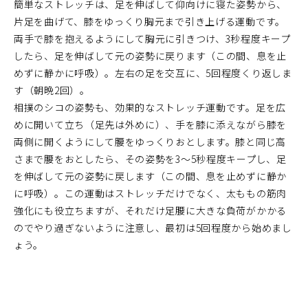
簡単なストレッチは、足を伸ばして仰向けに寝た姿勢から、
片足を曲げて、膝をゆっくり胸元まで引き上げる運動です。
両手で膝を抱えるようにして胸元に引きつけ、3秒程度キープ
したら、足を伸ばして元の姿勢に戻ります（この間、息を止
めずに静かに呼吸）。左右の足を交互に、5回程度くり返しま
す（朝晩2回）。
相撲のシコの姿勢も、効果的なストレッチ運動です。足を広
めに開いて立ち（足先は外めに）、手を膝に添えながら膝を
両側に開くようにして腰をゆっくりおとします。膝と同じ高
さまで腰をおとしたら、その姿勢を3～5秒程度キープし、足
を伸ばして元の姿勢に戻します（この間、息を止めずに静か
に呼吸）。この運動はストレッチだけでなく、太ももの筋肉
強化にも役立ちますが、それだけ足腰に大きな負荷がかかる
のでやり過ぎないように注意し、最初は5回程度から始めまし
ょう。