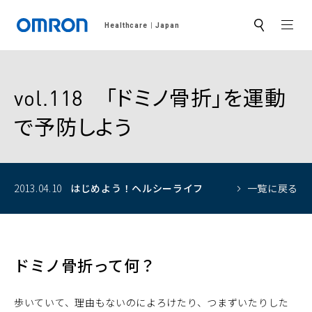
MEN
Healthcare
Japan
サ
イ
ト
内
検
索
vol.118 「ドミノ骨折」を運動
で予防しよう
2013.04.10
はじめよう！
ヘルシーライフ
一覧に戻る
ドミノ骨折って何？
歩いていて、理由もないのによろけたり、つまずいたりした