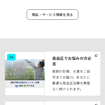
商品・サービス情報を見る
（別
PR
高血圧でお悩みの方必
ウ
見
ィ
医師が診察、お薬をご自
ン
宅までお届け。あなたに
ド
最適な高血圧治療を無理
ウ
なく続けられます。
で
開
く）
（別