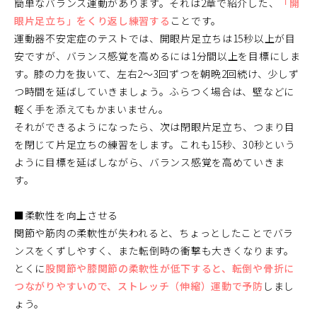
簡単なバランス運動があります。それは2章で紹介した、
「開
眼片足立ち」をくり返し練習する
ことです。
運動器不安定症のテストでは、開眼片足立ちは15秒以上が目
安ですが、バランス感覚を高めるには1分間以上を目標にしま
す。膝の力を抜いて、左右2～3回ずつを朝晩2回続け、少しず
つ時間を延ばしていきましょう。ふらつく場合は、壁などに
軽く手を添えてもかまいません。
それができるようになったら、次は閉眼片足立ち、つまり目
を閉じて片足立ちの練習をします。これも15秒、30秒という
ように目標を延ばしながら、バランス感覚を高めていきま
す。
■柔軟性を向上させる
関節や筋肉の柔軟性が失われると、ちょっとしたことでバラ
ンスをくずしやすく、また転倒時の衝撃も大きくなります。
とくに
股関節や膝関節の柔軟性が低下すると、転倒や骨折に
つながりやすいので、ストレッチ（伸縮）運動で予防
しまし
ょう。