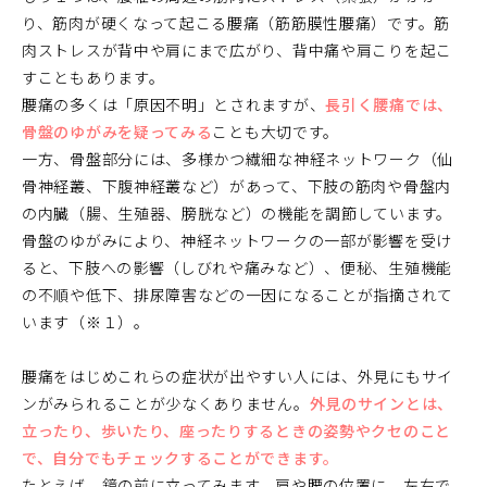
り、筋肉が硬くなって起こる腰痛（筋筋膜性腰痛）です。筋
肉ストレスが背中や肩にまで広がり、背中痛や肩こりを起こ
すこともあります。
腰痛の多くは「原因不明」とされますが、
長引く腰痛では、
骨盤のゆがみを疑ってみる
ことも大切です。
一方、骨盤部分には、多様かつ繊細な神経ネットワーク（仙
骨神経叢、下腹神経叢など）があって、下肢の筋肉や骨盤内
の内臓（腸、生殖器、膀胱など）の機能を調節しています。
骨盤のゆがみにより、神経ネットワークの一部が影響を受け
ると、下肢への影響（しびれや痛みなど）、便秘、生殖機能
の不順や低下、排尿障害などの一因になることが指摘されて
います（※１）。
腰痛をはじめこれらの症状が出やすい人には、外見にもサイ
ンがみられることが少なくありません。
外見のサインとは、
立ったり、歩いたり、座ったりするときの姿勢やクセのこと
で、自分でもチェックすることができます。
たとえば、鏡の前に立ってみます。肩や腰の位置に、左右で