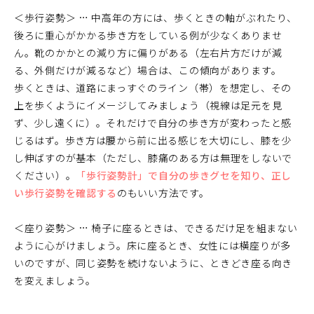
＜歩行姿勢＞ … 中高年の方には、歩くときの軸がぶれたり、
後ろに重心がかかる歩き方をしている例が少なくありませ
ん。靴のかかとの減り方に偏りがある（左右片方だけが減
る、外側だけが減るなど）場合は、この傾向があります。
歩くときは、道路にまっすぐのライン（帯）を想定し、その
上を歩くようにイメージしてみましょう（視線は足元を見
ず、少し遠くに）。それだけで自分の歩き方が変わったと感
じるはず。歩き方は腰から前に出る感じを大切にし、膝を少
し伸ばすのが基本（ただし、膝痛のある方は無理をしないで
ください）。
「歩行姿勢計」で自分の歩きグセを知り、正し
い歩行姿勢を確認する
のもいい方法です。
＜座り姿勢＞ … 椅子に座るときは、できるだけ足を組まない
ように心がけましょう。床に座るとき、女性には横座りが多
いのですが、同じ姿勢を続けないように、ときどき座る向き
を変えましょう。