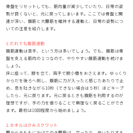
骨盤をリセットしても、筋肉量が減少していたり、日常の姿
勢が良くないと、元に戻ってしまいます。ここでは骨盤と関
連が深い、腹筋と大腰筋を維持する運動と、日常の姿勢につ
いての注意を紹介します。
1.だれでも腹筋運動
腹筋運動は苦手、という方は多いでしょう。でも、腹筋は骨
盤を支える筋肉の１つなので、やりやすい腹筋運動を続けま
しょう。
床に座って、膝を立て、両手で膝小僧をおさえます。ゆっくり
からだを後ろへ倒し、腹筋に力が入ったと感じたあたりで止
め、息を吐きながら10秒（できない場合は５秒）ほどキープ
したら、元に戻ります。元に戻るときも腹筋を利用するのが
理想ですが、手の力を借りることで無理なく戻ることができ
ます。最初は10回程度から始めましょう。
2.タオルはさみスクワット
腰から太ももにかけての大腰筋は、立ったり、歩いたりする