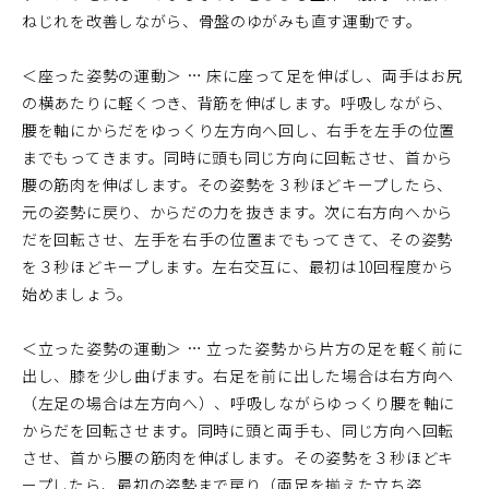
ねじれを改善しながら、骨盤のゆがみも直す運動です。
＜座った姿勢の運動＞ … 床に座って足を伸ばし、両手はお尻
の横あたりに軽くつき、背筋を伸ばします。呼吸しながら、
腰を軸にからだをゆっくり左方向へ回し、右手を左手の位置
までもってきます。同時に頭も同じ方向に回転させ、首から
腰の筋肉を伸ばします。その姿勢を３秒ほどキープしたら、
元の姿勢に戻り、からだの力を抜きます。次に右方向へから
だを回転させ、左手を右手の位置までもってきて、その姿勢
を３秒ほどキープします。左右交互に、最初は10回程度から
始めましょう。
＜立った姿勢の運動＞ … 立った姿勢から片方の足を軽く前に
出し、膝を少し曲げます。右足を前に出した場合は右方向へ
（左足の場合は左方向へ）、呼吸しながらゆっくり腰を軸に
からだを回転させます。同時に頭と両手も、同じ方向へ回転
させ、首から腰の筋肉を伸ばします。その姿勢を３秒ほどキ
ープしたら、最初の姿勢まで戻り（両足を揃えた立ち姿