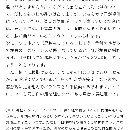
違いがありませんか。からだは完全な左右対称ではないの
で、だれでも少しの違いはありますが、どちらかの肩が極端
に下がっていたり、腰骨の位置がはっきり違っている場合に
は、要注意です。中高年の方には、両膝がゆるんで開いてい
る、膝が曲がっているというケースもみられます。
次に、少し歩いて（足踏みして）みましょう。骨盤のゆがみ
で左右の足のバランスが悪くなっていると、頭が左右に揺れ
ます。目を閉じて足踏みすると、位置がどんどん移動してし
まうこともあります。
また、椅子に腰掛けると、すぐに足を組むクセはありません
か。骨盤がゆがんでいると、座った姿勢が安定しないので、
無意識に足を組んでバランスをとる傾向がみられます。とく
に、いつも同じ側の足を組むクセがある場合は要注意です。
(※１)神経ネットワークの１つ、自律神経の働き（とくに代謝機能）を
改善し、肥満を解消するという考え方に基づいているのが、いわゆる骨
盤矯正ダイエットです。ただし、自律神経の働きには精神的ストレスな
ど別の要因が関係するため、骨盤のゆがみと肥満との直接的な関係は科