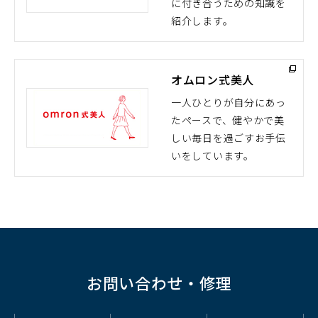
に付き合うための知識を
ウ
紹介します。
ィ
ン
ド
オムロン式美人
ウ
で
一人ひとりが自分にあっ
開
たペースで、健やかで美
（別
く）
しい毎日を過ごすお手伝
ウ
いをしています。
ィ
ン
ド
ウ
で
開
く）
お問い合わせ・修理