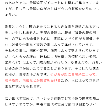
のあいだでは、骨盤矯正ダイエットにも関心が集まっていま
すが、そもそも骨盤のゆがみとはどういう状態をいうのでし
ょうか。
骨盤というと、腰のあたりにある大きな骨を連想される方も
多いかもしれません。実際の骨盤は、腰椎（背骨の腰の部
分）の下にある仙骨を中心に、両脇に大きく広がる腸骨、そ
れに恥骨や坐骨など複数の骨によって構成されています。
それらの骨は、関節や靭帯、筋肉によって支えられています
が、なんらかの理由（運動による衝撃、習慣的な悪い姿勢、
出産など）によって、結合部がずれたり、ゆるんだり、あるい
は骨の向きが傾いたりすることがあります。そうした状態の
総称が、骨盤のゆがみです。
ゆがみが起こる場所によって、
腰や筋肉、内臓などが影響を受ける
ため、人によってさまざ
まな症状がみられます。
若い世代の場合は、ストレッチ運動などで骨盤の位置を矯正
しやすいのですが、中高年世代の場合は筋肉や靭帯のサポー