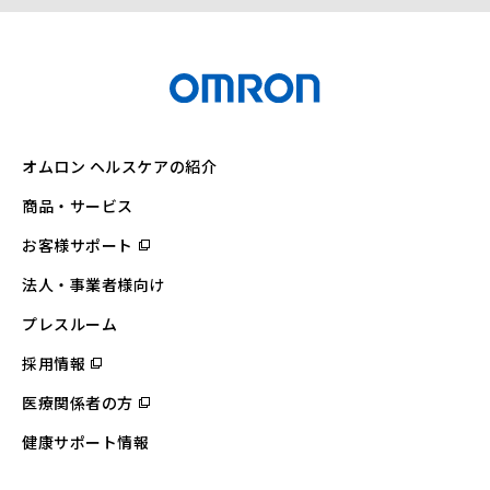
オムロン ヘルスケアの紹介
商品・サービス
お客様サポート
（別
ウ
ィ
法人・事業者様向け
ン
ド
ウ
プレスルーム
で
開
採用情報
（別
く）
ウ
ィ
医療関係者の方
（別
ン
ウ
ド
ィ
ウ
健康サポート情報
ン
で
ド
開
ウ
く）