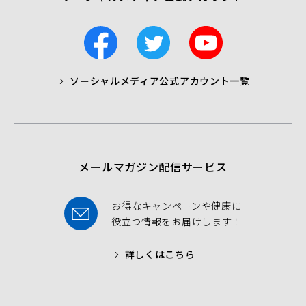
F
T
Y
a
w
o
c
i
u
ソーシャルメディア公式アカウント一覧
a
t
t
b
t
u
o
e
b
o
r
e
k
メールマガジン配信サービス
お得なキャンペーンや健康に
役立つ情報をお届けします！
詳しくはこちら