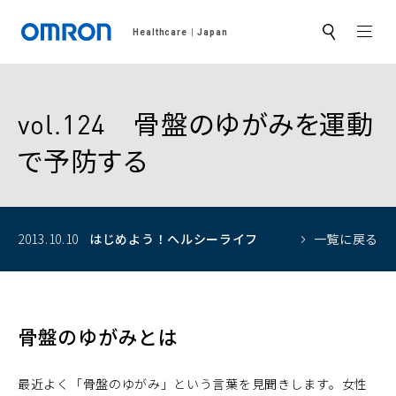
MEN
Healthcare
Japan
サ
イ
ト
内
検
索
vol.124 骨盤のゆがみを運動
で予防する
2013.10.10
はじめよう！
ヘルシーライフ
一覧に戻る
骨盤のゆがみとは
最近よく「骨盤のゆがみ」という言葉を見聞きします。女性