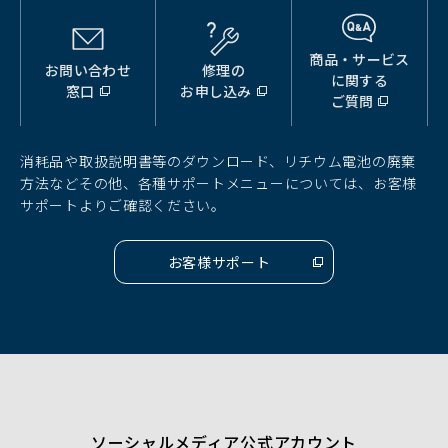
商品・サービス
お問い合わせ
修理の
（別
（別
（別
に関する
窓口
お申し込み
ウ
ウ
ウ
ご質問
ィ
ィ
ィ
ン
ン
ン
ド
ド
ド
消耗品や取扱説明書等のダウンロード、リチウム電池の廃棄
ウ
ウ
ウ
方法などその他、各種サポートメニューについては、お客様
で
で
で
サポートよりご確認ください。
開
開
開
く）
く）
く）
お客様サポート
（別
ウ
ィ
ン
ド
ウ
で
開
く）
ソーシャルメディア公式アカウント