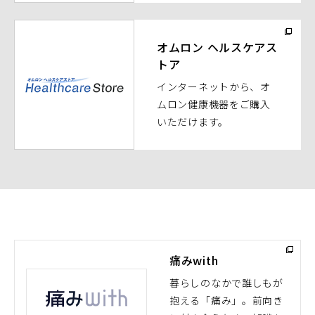
開
く）
（別
ウ
オムロン ヘルスケアス
トア
ィ
ン
インターネットから、オ
ド
ムロン健康機器をご購入
ウ
いただけます。
で
開
く）
痛みwith
暮らしのなかで誰しもが
抱える「痛み」。前向き
（別