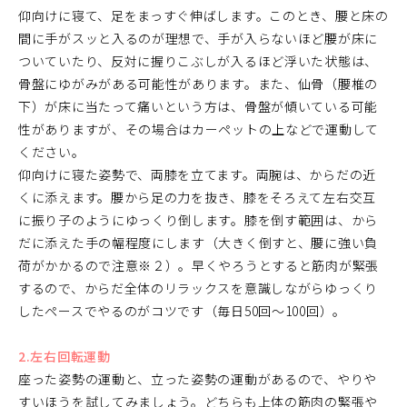
仰向けに寝て、足をまっすぐ伸ばします。このとき、腰と床の
間に手がスッと入るのが理想で、手が入らないほど腰が床に
ついていたり、反対に握りこぶしが入るほど浮いた状態は、
骨盤にゆがみがある可能性があります。また、仙骨（腰椎の
下）が床に当たって痛いという方は、骨盤が傾いている可能
性がありますが、その場合はカーペットの上などで運動して
ください。
仰向けに寝た姿勢で、両膝を立てます。両腕は、からだの近
くに添えます。腰から足の力を抜き、膝をそろえて左右交互
に振り子のようにゆっくり倒します。膝を倒す範囲は、から
だに添えた手の幅程度にします（大きく倒すと、腰に強い負
荷がかかるので注意※２）。早くやろうとすると筋肉が緊張
するので、からだ全体のリラックスを意識しながらゆっくり
したペースでやるのがコツです（毎日50回～100回）。
2.左右回転運動
座った姿勢の運動と、立った姿勢の運動があるので、やりや
すいほうを試してみましょう。どちらも上体の筋肉の緊張や