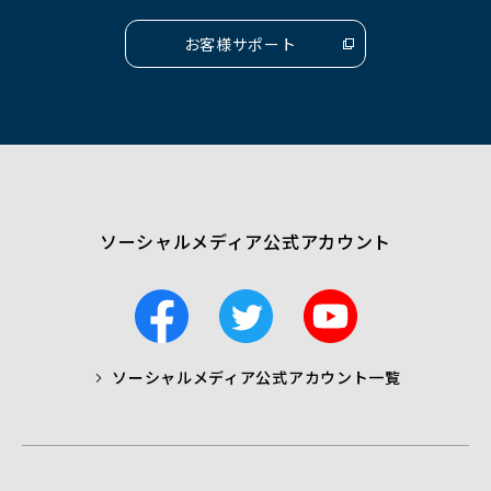
く）
く）
く）
お客様サポート
（別
ウ
ィ
ン
ド
ウ
で
開
く）
ソーシャルメディア公式アカウント
F
T
Y
a
w
o
c
i
u
ソーシャルメディア公式アカウント一覧
a
t
t
b
t
u
o
e
b
o
r
e
k