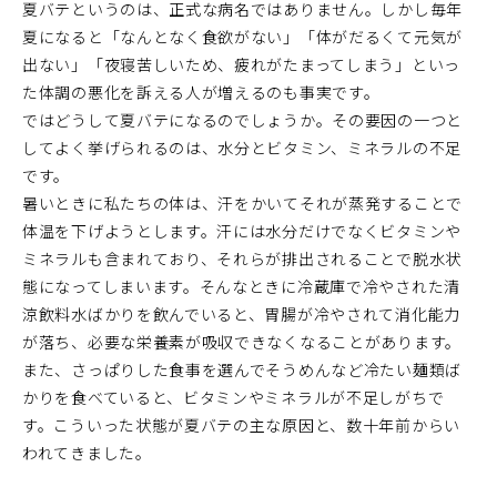
夏バテというのは、正式な病名ではありません。しかし毎年
夏になると「なんとなく食欲がない」「体がだるくて元気が
出ない」「夜寝苦しいため、疲れがたまってしまう」といっ
た体調の悪化を訴える人が増えるのも事実です。
ではどうして夏バテになるのでしょうか。その要因の一つと
してよく挙げられるのは、水分とビタミン、ミネラルの不足
です。
暑いときに私たちの体は、汗をかいてそれが蒸発することで
体温を下げようとします。汗には水分だけでなくビタミンや
ミネラルも含まれており、それらが排出されることで脱水状
態になってしまいます。そんなときに冷蔵庫で冷やされた清
涼飲料水ばかりを飲んでいると、胃腸が冷やされて消化能力
が落ち、必要な栄養素が吸収できなくなることがあります。
また、さっぱりした食事を選んでそうめんなど冷たい麺類ば
かりを食べていると、ビタミンやミネラルが不足しがちで
す。こういった状態が夏バテの主な原因と、数十年前からい
われてきました。