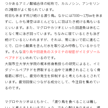
つかあるアミノ酸結合体の総称で、カルノシン、アンセリン
の2種類がよく知られています。
何日も休まず飛び続ける渡り鳥。なかには7000～1万㎞を休ま
ずに、しかも滑空はほとんどなしに羽ばたき続ける鳥もいる
といいます。また、マグロやカツオといった回遊魚は休むこ
となく常に泳ぎ回っています。ちなみに寝ているときも泳ぎ
続けているといわれますが、それは、常に泳いで前に進むこ
とで、口から酸素を含んだ水を取り込み呼吸しているからで
す。そんな
渡り鳥や回遊魚のスタミナの秘密がイミダゾール
ペプチド
といわれているのです。
大阪市立大学大学院の梶本修身教授らの研究によると、イミ
ダゾールペプチドを摂取すると血中で消費されることなく骨
格筋に移行し、疲労の発生を抑制すると考えられるとされて
います。疲労回復につながる成分として、今注目を集めてい
るのです。
マグロやカツオはともかく、「渡り鳥を食べることは難し
い」と考える人もいるでしょう。でも心配はありません。鶏