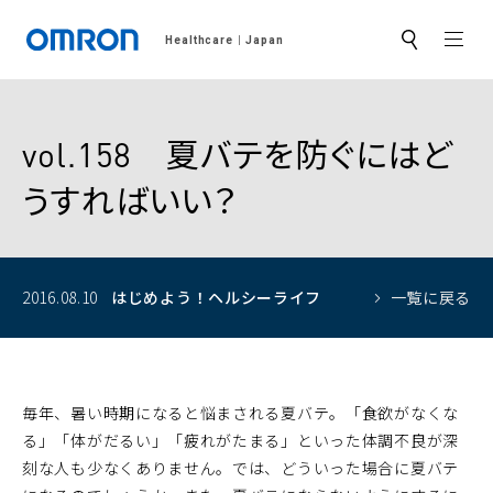
MEN
Healthcare
Japan
サ
イ
ト
内
検
索
vol.158 夏バテを防ぐにはど
うすればいい？
2016.08.10
はじめよう！
ヘルシーライフ
一覧に戻る
毎年、暑い時期になると悩まされる夏バテ。「食欲がなくな
る」「体がだるい」「疲れがたまる」といった体調不良が深
刻な人も少なくありません。では、どういった場合に夏バテ