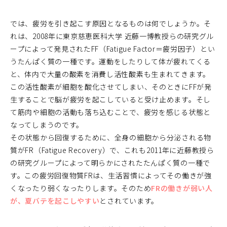
では、疲労を引き起こす原因となるものは何でしょうか。そ
れは、2008年に東京慈恵医科大学 近藤一博教授らの研究グル
ープによって発見されたFF（Fatigue Factor＝疲労因子）とい
うたんぱく質の一種です。運動をしたりして体が疲れてくる
と、体内で大量の酸素を消費し活性酸素も生まれてきます。
この活性酸素が細胞を酸化させてしまい、そのときにFFが発
生することで脳が疲労を起こしていると受け止めます。そし
て筋肉や細胞の活動も落ち込むことで、疲労を感じる状態と
なってしまうのです。
その状態から回復するために、全身の細胞から分泌される物
質がFR（Fatigue Recovery）で、これも2011年に近藤教授ら
の研究グループによって明らかにされたたんぱく質の一種で
す。この疲労回復物質FRは、生活習慣によってその働きが強
くなったり弱くなったりします。そのため
FRの働きが弱い人
が、夏バテを起こしやすい
とされています。