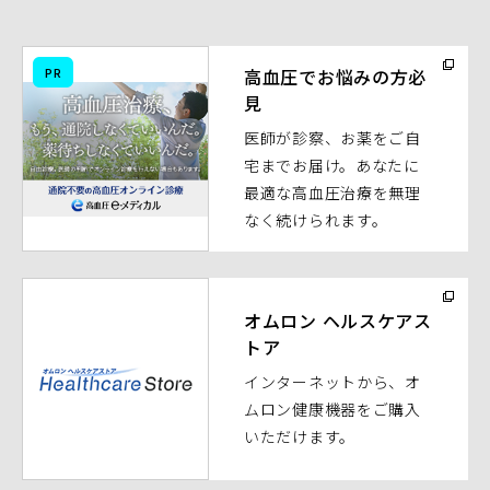
（別
PR
高血圧でお悩みの方必
ウ
見
ィ
医師が診察、お薬をご自
ン
宅までお届け。あなたに
ド
最適な高血圧治療を無理
ウ
なく続けられます。
で
開
く）
（別
ウ
オムロン ヘルスケアス
トア
ィ
ン
インターネットから、オ
ド
ムロン健康機器をご購入
ウ
いただけます。
で
開