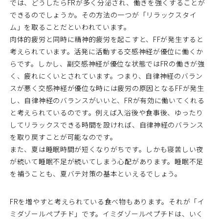
では、どうしたらFRが多く分泌され、働きを強くすることが
できるのでしょうか。その方法の一つが「リラックスタイ
ム」を取ることだといわれています。
肉体的疲労と同時に精神的疲労を起こすと、FFが発生すると
考えられています。活発に活動する交感神経が優位に働くか
らです。しかし、副交感神経が優位な状態ではFRの働きが強
く、疲れにくいとされています。つまり、自律神経のバラン
スが悪く交感神経が優位な時には疲労の原因となるFFが発生
し、自律神経のバランスがいいと、FRが有効に働いてくれる
と考えられているのです。例えば入浴後や食事後、ゆったり
してリラックスできる時間を設ければ、自律神経のバランス
を取り戻すことが可能なのです。
また、夏は睡眠時間が短くなりがちです。しかも寝苦しい夜
が続いて睡眠不足が続いてしまう心配があります。睡眠不足
を補うことも、夏バテ対策の基本といえるでしょう。
FRを増やすと考えられている食べ物もあります。それが「イ
ミダゾールペプチド」です。イミダゾールペプチドは、いく