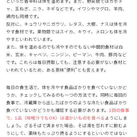
といった香辛料は体を温めます。また、野菜類ではカボチ
ャ、玉ねぎ、ニラ、ネギなどです。イワシやマグロ、羊肉、
鶏肉も同様です。
反対に、キュウリやニガウリ、レタス、大根、ナスは体を冷
やす食材です。果物類ではスイカ、キウイ、メロンも体を冷
やすといわれています。
また、体を温めるのでも冷やすのでもない中間的食材は白
米、玄米、キャベツ、ニンジン、ピーマン、牛肉、豚肉など
です。これらは毎日摂取しても、注意する必要がない食材と
いわれているため、ある意味“便利”とも言えます。
毎日の食生活で、体を冷やす食品ばかりを食べていないかど
うか、チェックしてみるのも一つの方法です。同時に毎回の
食事で、冷蔵庫から出したばかりのような冷たい食品ばかり
食べていないかどうかも確認する必要があります。
1回の食事
で、1品（味噌汁でもOK）は温かいものを食べる
ようにしま
しょう。ざるそばで済ませた場合、そば湯を忘れずに飲むよ
うにして、薬味もたっぷり摂るようにするといいのではない