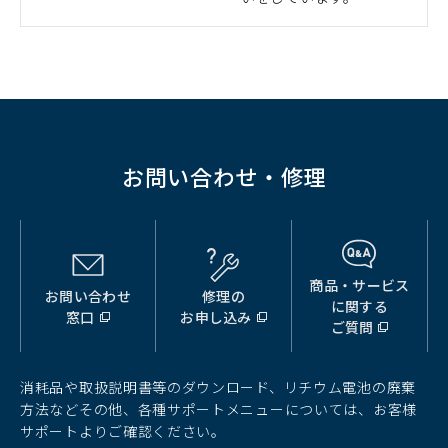
ィ
ン
ド
ウ
で
開
く）
お問い合わせ・修理
商品・サービス
お問い合わせ
修理の
（別
（別
（別
に関する
窓口
お申し込み
ウ
ウ
ウ
ご質問
ィ
ィ
ィ
ン
ン
ン
ド
ド
ド
消耗品や取扱説明書等のダウンロード、リチウム電池の廃棄
ウ
ウ
ウ
方法などその他、各種サポートメニューについては、お客様
で
で
で
サポートよりご確認ください。
開
開
開