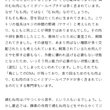
のむね肉にもイミダゾールペプチドは多く含まれています。
なぜ「もも肉」ではなく「むね肉」なのでしょうか。
そもそも鳥は、空を羽ばたくために生まれてきました。ニワ
トリの祖先はキジの仲間の野鶏（ヤケイ）と考えられてお
り、もともと飛ぶことが得意ではありませんでした。その肉
や卵を食用としたところ、美味だったために重宝され、飼育
されてきました。その過程で、あまり飛ばない種類が多く交
配されたとも考えられています。飼育されているため飛んで
エサを探す必要もなく、外敵に襲われ逃げる必要もない状態
となったため、いっそう飛ぶ能力が必要のない状態に進化
（退化）してしまったといわれています。しかしそれでも
「鳥としてのDNA」が残っており、走り回るためのもも肉よ
り、むね肉のほうにイミダゾールペプチドが多く含まれてい
るのだとする専門家もいます。
鶏むね肉はパサつくから苦手、という人もいるでしょう。し
かし最近では、酵素の作用で鶏むね肉などをやわらかくてジ