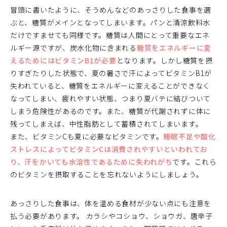
冒頭に書いたように、そうめんなどのあっさりした食事を選
ぶと、糖質がメインとなってしまいます。パンと清涼飲料水
だけですませても同様です。糖質は人間にとって重要なエネ
ルギー源ですが、炭水化物に含まれる
糖質をエネルギーに変
えるためにはビタミンB1が必要
となります。しかし糖質を摂
りすぎたりした状態で、夏の暑さで汗によってビタミンB1が
失われていると、糖質をエネルギーに変えることができなく
なってしまい、疲れやすい状態、つまり夏バテに結びついて
しまう危険性があるのです。また、糖質が代謝されずに体に
残ってしまえば、中性脂肪として蓄積されてしまいます。
また、ビタミンCも夏に必要なビタミンです。
睡眠不足や酸化
ストレスによってビタミンCは消費されやすいといわれてお
り、汗をかいても水溶性であるために失われがち
です。これら
のビタミンを摂取することを忘れないようにしましょう。
あっさりした食事は、体を温める食材が少ない点にも注意を
払う必要があります。 カラシやコショウ、ショウガ、唐辛子