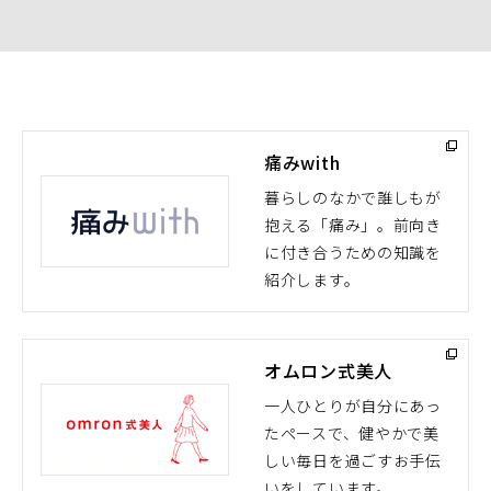
く）
痛みwith
暮らしのなかで誰しもが
抱える「痛み」。前向き
（別
に付き合うための知識を
ウ
紹介します。
ィ
ン
ド
オムロン式美人
ウ
で
一人ひとりが自分にあっ
開
たペースで、健やかで美
（別
く）
しい毎日を過ごすお手伝
ウ
いをしています。