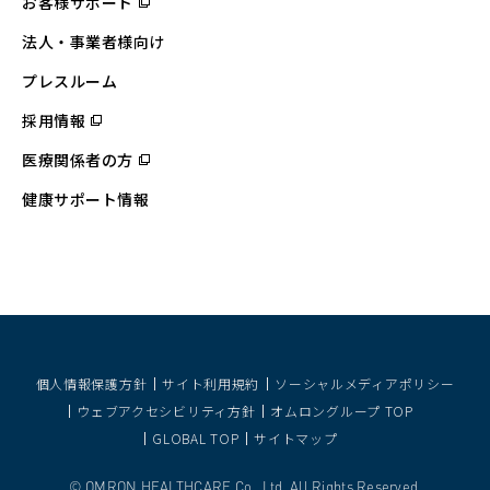
お客様サポート
（別
ウ
ィ
法人・事業者様向け
ン
ド
ウ
プレスルーム
で
開
採用情報
（別
く）
ウ
ィ
医療関係者の方
（別
ン
ウ
ド
ィ
ウ
健康サポート情報
ン
で
ド
開
ウ
く）
で
開
く）
個人情報保護方針
サイト利用規約
ソーシャルメディアポリシー
ウェブアクセシビリティ方針
オムロングループ TOP
GLOBAL TOP
サイトマップ
OMRON HEALTHCARE Co., Ltd. All Rights Reserved.
©