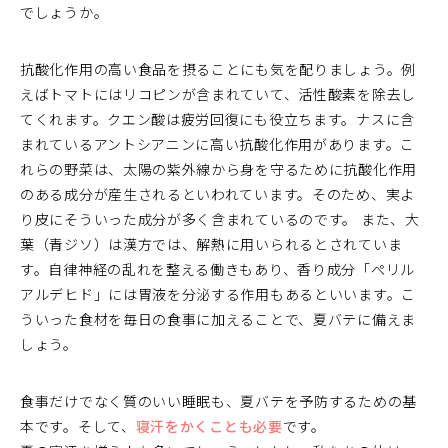
でしょうか。
抗酸化作用の高い食品を摂ることにも気を配りましょう。例
えばトマトにはリコピンが含まれていて、活性酸素を除去し
てくれます。クエン酸は疲労回復にも役立ちます。ナスに含
まれているアントシアニンに高い抗酸化作用があります。こ
れらの野菜は、太陽の紫外線から身を守るために抗酸化作用
のある成分が産生されるといわれています。そのため、実よ
り皮にそういった成分が多く含まれているのです。 また、大
葉（青ジソ）は漢方では、解熱に用いられるとされていま
す。自律神経の乱れを整える働きもあり、香り成分「ぺリル
アルデヒド」には胃液を分泌する作用もあるといいます。こ
ういった食材を毎日の食事に加えることで、夏バテに備えま
しょう。
食事だけでなく質のいい睡眠も、夏バテを予防するための基
本です。そして、
寝汗をかくことも必要
です。