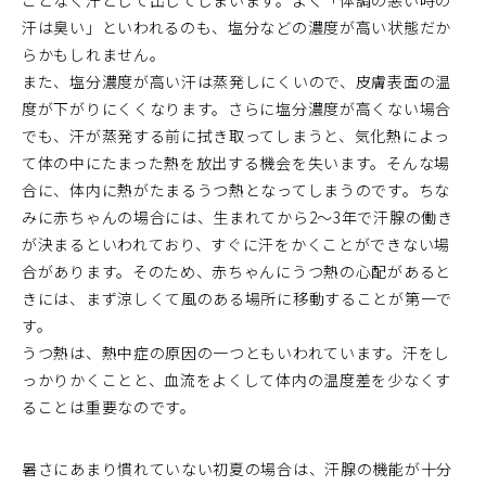
ことなく汗として出してしまいます。よく「体調の悪い時の
汗は臭い」といわれるのも、塩分などの濃度が高い状態だか
らかもしれません。
また、塩分濃度が高い汗は蒸発しにくいので、皮膚表面の温
度が下がりにくくなります。さらに塩分濃度が高くない場合
でも、汗が蒸発する前に拭き取ってしまうと、気化熱によっ
て体の中にたまった熱を放出する機会を失います。そんな場
合に、体内に熱がたまるうつ熱となってしまうのです。ちな
みに赤ちゃんの場合には、生まれてから2～3年で汗腺の働き
が決まるといわれており、すぐに汗をかくことができない場
合があります。そのため、赤ちゃんにうつ熱の心配があると
きには、まず涼しくて風のある場所に移動することが第一で
す。
うつ熱は、熱中症の原因の一つともいわれています。汗をし
っかりかくことと、血流をよくして体内の温度差を少なくす
ることは重要なのです。
暑さにあまり慣れていない初夏の場合は、汗腺の機能が十分