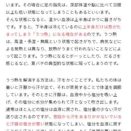
います。その場合に足の指先は、深部体温や脳に比べて10度
以上も低い状態になってしまうこともあるといいます。
そんな状態になると、温かい血液は上半身ばかりに届きがち
です。すると、下半身は冷えているのに
上半身だけは熱がた
まってしまう「うつ熱」になる場合がある
のです。うつ熱
は、高温・多湿・無風という状態で起きがちで、病気などに
よる発熱とは異なり、放熱がうまく行われないことなどによ
って起こります。うつ熱になるとボーッとしたり、だるさを
感じるなど、夏バテの典型的な状態に陥ってしまうのです。
うつ熱を解消する方法は、汗をかくことです。私たちの体は
暑いと汗腺から汗が出て、それが蒸発することで体温を調節
しています。そのときに汗腺は、血液中から塩分を吸い上
げ、その塩分に水分が集められて汗となって吹き出します。
通常はほとんどの塩分は血液に戻され、塩分量の少ない汗が
送り出されるのですが、
普段から汗をあまりかかないでいる
と汗腺の働きが悪い
状態になってしまい、塩分を血液に戻す