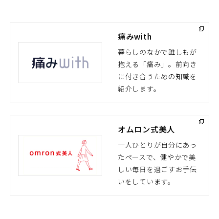
痛みwith
暮らしのなかで誰しもが
抱える「痛み」。前向き
（別
に付き合うための知識を
ウ
紹介します。
ィ
ン
ド
オムロン式美人
ウ
で
一人ひとりが自分にあっ
開
たペースで、健やかで美
（別
く）
しい毎日を過ごすお手伝
ウ
いをしています。
ィ
ン
ド