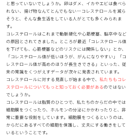
と思っていないでしょうか。卵はダメ、イカやエビは食べら
れない、揚げ物なんてとんでもない…コレステロールを減ら
そうと、そんな食生活をしている人がとても多くみられま
す。
コレステロールはこれまで動脈硬化や心筋梗塞、脳卒中など
の原因とされてきました。ところが最近「コレステロール値
を下げても、心筋梗塞などのリスクには関係しない」とか、
「コレステロール値が低いほうが、がんになりやすい」「コ
レステロール値が高めのほうが長生きできる」といった、従
来の常識をくつがえすデータが次々に発表されています。
コレステロールに対する見直しが始まる中で、
私たちもコレ
ステロールについてもっと知っておく必要がある
のではない
でしょうか。
コレステロールは脂質のひとつで、私たちのからだの中では
細胞膜をつくったり、ホルモンの分泌にかかわったりと、非
常に重要な役割をしています。細胞膜をつくるというのは、
からだにあるすべての細胞を保護し、丈夫にする働きをして
いるということです。