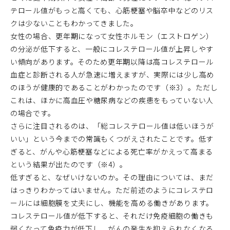
テロール値がもっと高くても、心筋梗塞や脳卒中などのリス
クは少ないこともわかってきました。
女性の場合、更年期になって女性ホルモン（エストロゲン）
の分泌が低下すると、一般にコレステロール値が上昇しやす
い傾向があります。そのため更年期以降は高コレステロール
血症と診断される人が急速に増えますが、実際には少し高め
のほうが健康的であることがわかったのです（※3）。ただし
これは、ほかに高血圧や糖尿病などの疾患をもっていない人
の場合です。
さらに注目されるのは、「総コレステロール値は低いほうが
いい」という今までの常識もくつがえされたことです。低す
ぎると、がんや心筋梗塞などによる死亡率がかえって高まる
という結果が出たのです（※4）。
低すぎると、なぜいけないのか。その理由については、まだ
はっきりわかってはいません。ただ前述のようにコレステロ
ールには細胞膜を丈夫にし、機能を高める働きがあります。
コレステロール値が低下すると、それだけ免疫細胞の働きも
弱くなって免疫力が低下し、がんの発生を抑えられなくなる