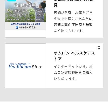
ウ
見
ィ
医師が診察、お薬をご自
ン
宅までお届け。あなたに
ド
最適な高血圧治療を無理
ウ
なく続けられます。
で
開
く）
（別
ウ
オムロン ヘルスケアス
トア
ィ
ン
インターネットから、オ
ド
ムロン健康機器をご購入
ウ
いただけます。
で
開
く）