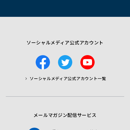
ィ
ン
ド
ウ
で
開
く）
ソーシャルメディア公式アカウント
F
T
Y
a
w
o
c
i
u
ソーシャルメディア公式アカウント一覧
a
t
t
b
t
u
o
e
b
o
r
e
k
メールマガジン配信サービス