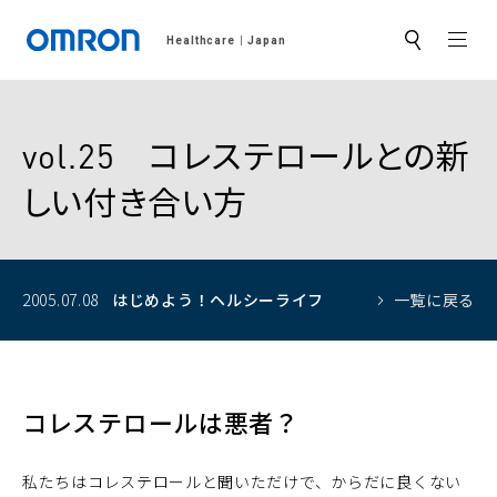
MEN
Healthcare
Japan
サ
イ
ト
内
検
索
vol.25 コレステロールとの新
しい付き合い方
2005.07.08
はじめよう！
ヘルシーライフ
一覧に戻る
コレステロールは悪者？
私たちはコレステロールと聞いただけで、からだに良くない