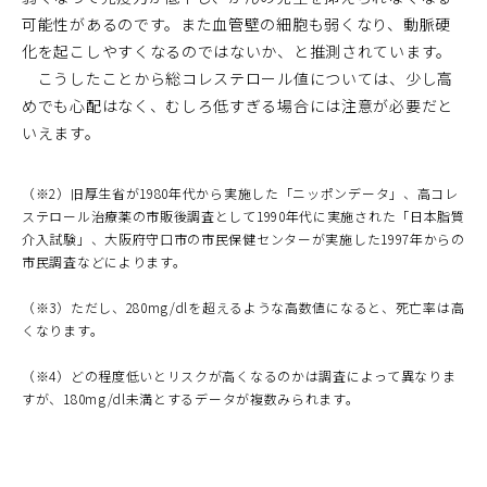
可能性があるのです。また血管壁の細胞も弱くなり、動脈硬
化を起こしやすくなるのではないか、と推測されています。
こうしたことから総コレステロール値については、少し高
めでも心配はなく、むしろ低すぎる場合には注意が必要だと
いえます。
（※2）旧厚生省が1980年代から実施した「ニッポンデータ」、高コレ
ステロール治療薬の市販後調査として1990年代に実施された「日本脂質
介入試験」、大阪府守口市の市民保健センターが実施した1997年からの
市民調査などによります。
（※3）ただし、280mg/dlを超えるような高数値になると、死亡率は高
くなります。
（※4）どの程度低いとリスクが高くなるのかは調査によって異なりま
すが、180mg/dl未満とするデータが複数みられます。