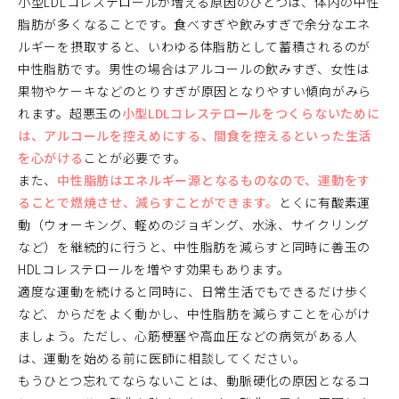
小型LDLコレステロールが増える原因のひとつは、体内の中性
脂肪が多くなることです。食べすぎや飲みすぎで余分なエネ
ルギーを摂取すると、いわゆる体脂肪として蓄積されるのが
中性脂肪です。男性の場合はアルコールの飲みすぎ、女性は
果物やケーキなどのとりすぎが原因となりやすい傾向がみら
れます。超悪玉の
小型LDLコレステロールをつくらないために
は、アルコールを控えめにする、間食を控えるといった生活
を心がける
ことが必要です。
また、
中性脂肪はエネルギー源となるものなので、運動をす
ることで燃焼させ、減らすことができます。
とくに有酸素運
動（ウォーキング、軽めのジョギング、水泳、サイクリング
など）を継続的に行うと、中性脂肪を減らすと同時に善玉の
HDLコレステロールを増やす効果もあります。
適度な運動を続けると同時に、日常生活でもできるだけ歩く
など、からだをよく動かし、中性脂肪を減らすことを心がけ
ましょう。ただし、心筋梗塞や高血圧などの病気がある人
は、運動を始める前に医師に相談してください。
もうひとつ忘れてならないことは、動脈硬化の原因となるコ