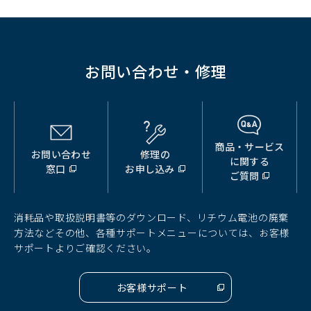
ウ
で
開
く）
お問い合わせ・修理
商品・サービス
お問い合わせ
修理の
（別
（別
（別
に関する
窓口
お申し込み
ウ
ウ
ウ
ご質問
ィ
ィ
ィ
ン
ン
ン
ド
ド
ド
消耗品や取扱説明書等のダウンロード、リチウム電池の廃棄
ウ
ウ
ウ
方法などその他、各種サポートメニューについては、お客様
で
で
で
サポートよりご確認ください。
開
開
開
く）
く）
く）
お客様サポート
（別
ウ