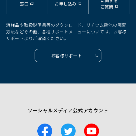
に関する
窓口
お申し込み
ウ
ウ
ウ
ご質問
ィ
ィ
ィ
ン
ン
ン
ド
ド
ド
消耗品や取扱説明書等のダウンロード、リチウム電池の廃棄
ウ
ウ
ウ
方法などその他、各種サポートメニューについては、お客様
で
で
で
サポートよりご確認ください。
開
開
開
く）
く）
く）
お客様サポート
（別
ウ
ィ
ン
ド
ウ
で
開
く）
ソーシャルメディア公式アカウント
F
T
Y
a
w
o