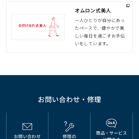
ド
オムロン式美人
ウ
で
一人ひとりが自分にあっ
開
たペースで、健やかで美
（別
く）
しい毎日を過ごすお手伝
ウ
いをしています。
ィ
ン
ド
ウ
で
開
く）
お問い合わせ・修理
商品・サービス
お問い合わせ
修理の
（別
（別
（別