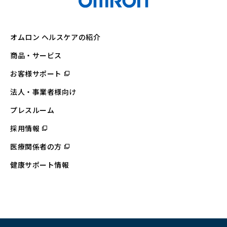
オムロン ヘルスケアの紹介
商品・サービス
お客様サポート
（別
ウ
ィ
法人・事業者様向け
ン
ド
ウ
プレスルーム
で
開
採用情報
（別
く）
ウ
ィ
医療関係者の方
（別
ン
ウ
ド
ィ
ウ
健康サポート情報
ン
で
ド
開
ウ
く）
で
開
く）