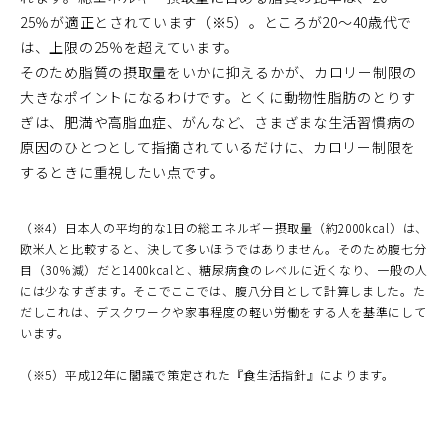
25％が適正とされています（※5）。ところが20～40歳代で
は、上限の25％を超えています。
そのため脂質の摂取量をいかに抑えるかが、カロリー制限の
大きなポイントになるわけです。とくに動物性脂肪のとりす
ぎは、肥満や高脂血症、がんなど、さまざまな生活習慣病の
原因のひとつとして指摘されているだけに、カロリー制限を
するときに重視したい点です。
（※4）日本人の平均的な1日の総エネルギー摂取量（約2000kcal）は、
欧米人と比較すると、決して多いほうではありません。そのため腹七分
目（30％減）だと1400kcalと、糖尿病食のレベルに近くなり、一般の人
には少なすぎます。そこでここでは、腹八分目として計算しました。た
だしこれは、デスクワークや家事程度の軽い労働をする人を基準にして
います。
（※5）平成12年に閣議で策定された『食生活指針』によります。