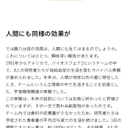
人間にも同様の効果が
では腹八分目の効用は、人間にも当てはまるのでしょうか。
これについてはひとつ、興味深い報告があります。
1991年からアメリカで、バイオスフェア2というドームの中
で、8人の研究者たちが自給自足の生活を営むサバイバル実験
が進められました。本来は、人類が地球以外の星に移住した
とき、ドームという人工環境の中で生活することを前提とし
た、宇宙開発関連の実験でした。
この実験は、本来の目的については失敗に終わったと評価さ
れていますが、その一方で思わぬ副産物があったのです。
ドーム内では食料の収穫量が少なかったため、研究者たちは
予定された食事量の平均25％減での生活を続けました。1日の
摂取エネルギー量は、約 1800kcalでした。その結果、8人全