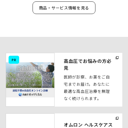
商品・サービス情報を見る
（別
PR
高血圧でお悩みの方必
ウ
見
ィ
医師が診察、お薬をご自
ン
宅までお届け。あなたに
ド
最適な高血圧治療を無理
ウ
なく続けられます。
で
開
く）
（別
ウ
オムロン ヘルスケアス