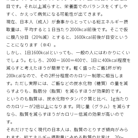
目です。それ以上減らすと、栄養面でのバランスをくずしや
すく、かえって病気になる可能性が出てきます。
現在、日本人（成人）が食事からとっている総エネルギー摂
取量は、平均すると１日当たり2000kcal前後です。そこで仮
に腹八分目（20％減）とすると、1600kcal前後が目安という
ことになります（※4）。
しかし、1日1600kcalといっても、一般の人にはわかりにくい
でしょう。むしろ、2000－1600＝400で、1日に400kcal程度を
減らすと考えたほうが簡単です。軽く盛ったご飯1杯が約
200kcalなので、その2杯分程度のカロリー制限に相当しま
す。ただし実際には、ご飯などの炭水化物（糖質）の量を減
らすよりも、脂肪分（脂質）を減らすほうが効果的です。
というのも脂質は、炭水化物やタンパク質と比べ、1g当たり
のカロリーが2倍以上になります。同じ量（グラム）を減らす
なら、脂質を減らすほうがカロリー低減の効果が高いので
す。
それだけでなく現代の日本人は、脂質のとりすぎ傾向がみら
れます。総エネルギー摂取量に占める脂質の比率は、20～