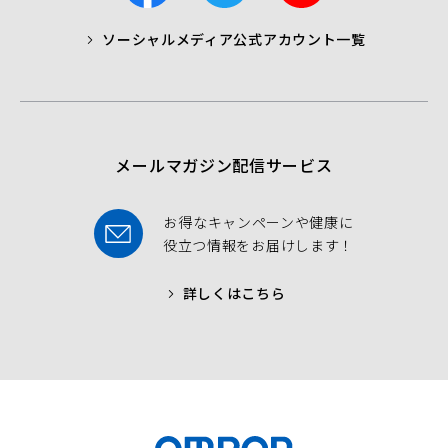
c
i
u
ソーシャルメディア公式アカウント一覧
a
t
t
b
t
u
o
e
b
o
r
e
k
メールマガジン配信サービス
お得なキャンペーンや健康に
役立つ情報をお届けします！
詳しくはこちら