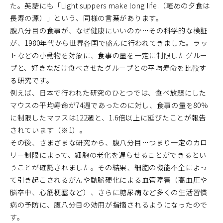
た。英語にも「Light suppers make long life.（軽めの夕食は
長寿の源）」という、同様の言葉があります。
腹八分目の食事が、なぜ健康にいいのか…その科学的な検証
が、1980年代から世界各国で盛んに行われてきました。ラッ
トなどの小動物を対象に、食事の量を一定に制限したグルー
プと、好きなだけ食べさせたグループとの平均寿命を比較す
る研究です。
例えば、日本で行われた研究のひとつでは、食べ放題にした
マウスの平均寿命が74週であったのに対し、食事の量を80％
に制限したマウスは122週と、1.6倍以上に延びたことが報告
されています（※1）。
その後、さまざまな研究から、腹八分目…つまり一定のカロ
リー制限によって、細胞の老化を遅らせることができるとい
うことが確認されました。その結果、細胞の機能不全によっ
て引き起こされるがんや動脈硬化による血管障害（高血圧や
脳卒中、心筋梗塞など）、さらに糖尿病など多くの生活習慣
病の予防に、腹八分目の効用が指摘されるようになったので
す。