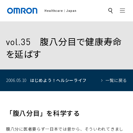
MEN
Healthcare
Japan
サ
イ
ト
内
検
索
vol.35 腹八分目で健康寿命
を延ばす
2006.05.10
はじめよう！
ヘルシーライフ
一覧に戻る
「腹八分目」を科学する
腹八分に医者要らず…日本では昔から、そういわれてきまし