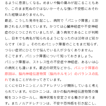
るように息苦しくなる。めまいや胸の痛みが起こることもあ
り、このまま死ぬのではないか…そんな強い不安感におそわ
れた経験はありませんか。
最近、こうした発作を起こし、病院で「パニック障害」と診
断される人が増えています。かつては心臓神経症や不安神経
症のひとつとされていましたが、違う病気であることが判明
し、日本でも病名が知られるようになったのは10年ほど前か
らです（※1）。そのためパニック障害のことをまだ知らず、
つらい症状にひとりで悩んでいる人が少なくありません。
そこでまず、パニック障害について知っておきましょう。
パニック障害は、ストレス性の不安症や神経症、あるいは心
の病気とも違います。最近の研究などから、
パニック障害の
原因は、脳内神経伝達物質（脳内ホルモン）のバランスの乱
れ
であることがわかってきています。
とくにセロトニンとノルアドレナリンが関係していると考え
られています。セロトニンは、ほかの脳内神経伝達物質の情
報をコントロールし、精神状態を安定させる働きがありま
す。またノルアドレナリンは、不安や恐怖感を引き起こし、