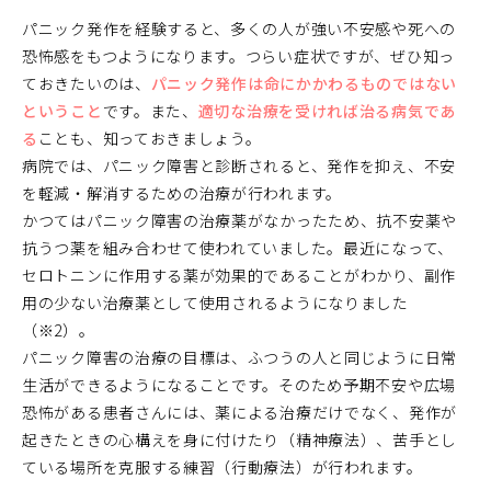
パニック発作を経験すると、多くの人が強い不安感や死への
恐怖感をもつようになります。つらい症状ですが、ぜひ知っ
ておきたいのは、
パニック発作は命にかかわるものではない
ということ
です。また、
適切な治療を受ければ治る病気であ
る
ことも、知っておきましょう。
病院では、パニック障害と診断されると、発作を抑え、不安
を軽減・解消するための治療が行われます。
かつてはパニック障害の治療薬がなかったため、抗不安薬や
抗うつ薬を組み合わせて使われていました。最近になって、
セロトニンに作用する薬が効果的であることがわかり、副作
用の少ない治療薬として使用されるようになりました
（※2）。
パニック障害の治療の目標は、ふつうの人と同じように日常
生活ができるようになることです。そのため予期不安や広場
恐怖がある患者さんには、薬による治療だけでなく、発作が
起きたときの心構えを身に付けたり（精神療法）、苦手とし
ている場所を克服する練習（行動療法）が行われます。