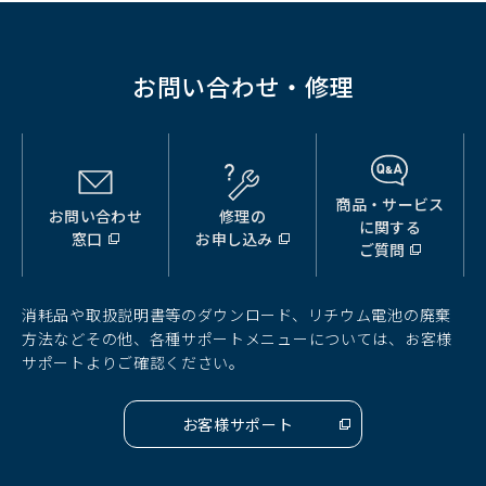
で
開
く）
お問い合わせ・修理
商品・サービス
お問い合わせ
修理の
（別
（別
（別
に関する
窓口
お申し込み
ウ
ウ
ウ
ご質問
ィ
ィ
ィ
ン
ン
ン
ド
ド
ド
消耗品や取扱説明書等のダウンロード、リチウム電池の廃棄
ウ
ウ
ウ
方法などその他、各種サポートメニューについては、お客様
で
で
で
サポートよりご確認ください。
開
開
開
く）
く）
く）
お客様サポート
（別
ウ
ィ
ン