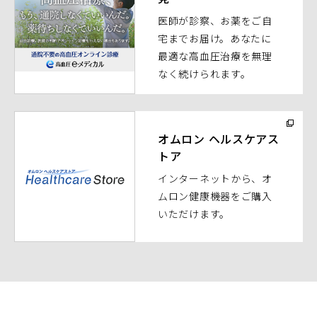
ィ
医師が診察、お薬をご自
ン
宅までお届け。あなたに
ド
最適な高血圧治療を無理
ウ
なく続けられます。
で
開
く）
（別
ウ
オムロン ヘルスケアス
トア
ィ
ン
インターネットから、オ
ド
ムロン健康機器をご購入
ウ
いただけます。
で
開
く）