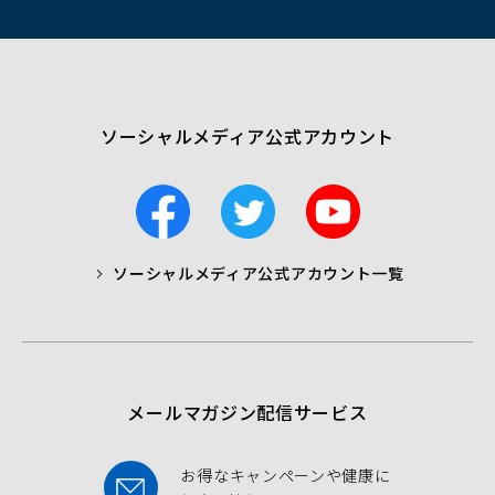
ド
ウ
で
開
く）
ソーシャルメディア公式アカウント
F
T
Y
a
w
o
c
i
u
ソーシャルメディア公式アカウント一覧
a
t
t
b
t
u
o
e
b
o
r
e
k
メールマガジン配信サービス
お得なキャンペーンや健康に