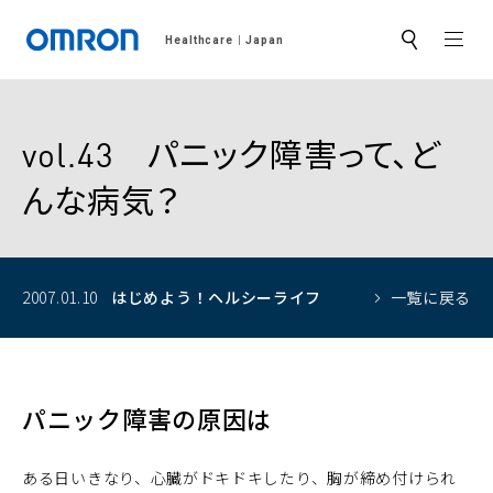
MEN
Healthcare
Japan
サ
イ
ト
内
検
索
vol.43 パニック障害って、ど
んな病気？
2007.01.10
はじめよう！
ヘルシーライフ
一覧に戻る
パニック障害の原因は
ある日いきなり、心臓がドキドキしたり、胸が締め付けられ