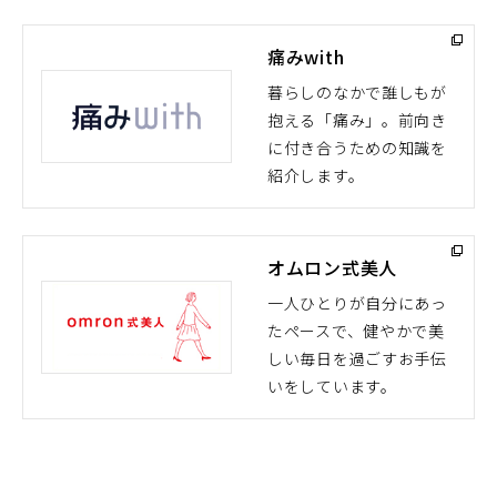
痛みwith
暮らしのなかで誰しもが
抱える「痛み」。前向き
（別
に付き合うための知識を
ウ
紹介します。
ィ
ン
ド
オムロン式美人
ウ
で
一人ひとりが自分にあっ
開
たペースで、健やかで美
（別
く）
しい毎日を過ごすお手伝
ウ
いをしています。
ィ
ン
ド
ウ