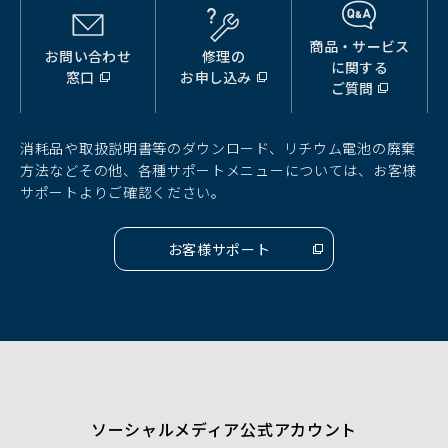
商品・サービス
お問い合わせ
修理の
（別
（別
（別
に関する
窓口
お申し込み
ウ
ウ
ウ
ご質問
ィ
ィ
ィ
ン
ン
ン
ド
ド
ド
消耗品や取扱説明書等のダウンロード、リチウム電池の廃棄
ウ
ウ
ウ
方法などその他、各種サポートメニューについては、お客様
で
で
で
サポートよりご確認ください。
開
開
開
く）
く）
く）
お客様サポート
（別
ウ
ィ
ン
ド
ウ
で
開
く）
ソーシャルメディア公式アカウント