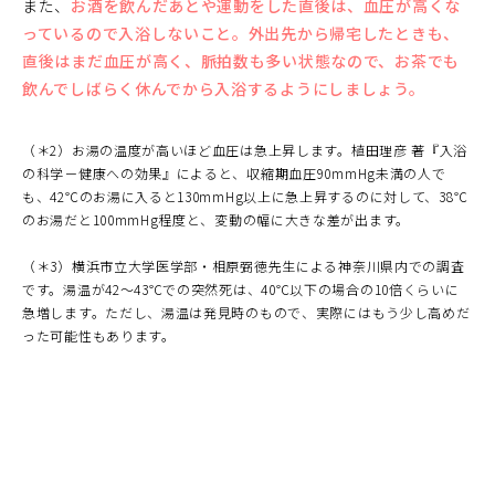
また、
お酒を飲んだあとや運動をした直後は、血圧が高くな
っているので入浴しないこと。外出先から帰宅したときも、
直後はまだ血圧が高く、脈拍数も多い状態なので、お茶でも
飲んでしばらく休んでから入浴するようにしましょう。
（＊2）お湯の温度が高いほど血圧は急上昇します。植田理彦 著『入浴
の科学－健康への効果』によると、収縮期血圧90mmHg未満の人で
も、42℃のお湯に入ると130mmHg以上に急上昇するのに対して、38℃
のお湯だと100mmHg程度と、変動の幅に大きな差が出ます。
（＊3）横浜市立大学医学部・相原弼徳先生による神奈川県内での調査
です。湯温が42～43℃での突然死は、40℃以下の場合の10倍くらいに
急増します。ただし、湯温は発見時のもので、実際にはもう少し高めだ
った可能性もあります。