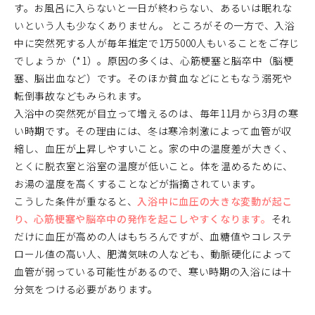
す。お風呂に入らないと一日が終わらない、あるいは眠れな
いという人も少なくありません。 ところがその一方で、入浴
中に突然死する人が毎年推定で1万5000人もいることをご存じ
でしょうか（*1）。原因の多くは、心筋梗塞と脳卒中（脳梗
塞、脳出血など）です。そのほか貧血などにともなう溺死や
転倒事故などもみられます。
入浴中の突然死が目立って増えるのは、毎年11月から3月の寒
い時期です。その理由には、冬は寒冷刺激によって血管が収
縮し、血圧が上昇しやすいこと。家の中の温度差が大きく、
とくに脱衣室と浴室の温度が低いこと。体を温めるために、
お湯の温度を高くすることなどが指摘されています。
こうした条件が重なると、
入浴中に血圧の大きな変動が起こ
り、心筋梗塞や脳卒中の発作を起こしやすくなります。
それ
だけに血圧が高めの人はもちろんですが、血糖値やコレステ
ロール値の高い人、肥満気味の人なども、動脈硬化によって
血管が弱っている可能性があるので、寒い時期の入浴には十
分気をつける必要があります。