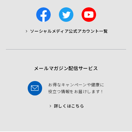
F
T
Y
a
w
o
c
i
u
ソーシャルメディア公式アカウント一覧
a
t
t
b
t
u
o
e
b
o
r
e
k
メールマガジン配信サービス
お得なキャンペーンや健康に
役立つ情報をお届けします！
詳しくはこちら