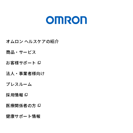
オムロン ヘルスケアの紹介
商品・サービス
お客様サポート
（別
ウ
ィ
法人・事業者様向け
ン
ド
ウ
プレスルーム
で
開
採用情報
（別
く）
ウ
ィ
医療関係者の方
（別
ン
ウ
ド
ィ
ウ
健康サポート情報
ン
で
ド
開
ウ
く）
で