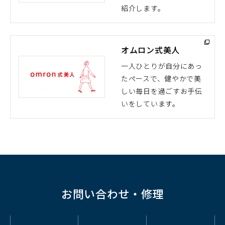
紹介します。
ィ
ン
ド
オムロン式美人
ウ
で
一人ひとりが自分にあっ
開
たペースで、健やかで美
（別
く）
しい毎日を過ごすお手伝
ウ
いをしています。
ィ
ン
ド
ウ
で
開
く）
お問い合わせ・修理