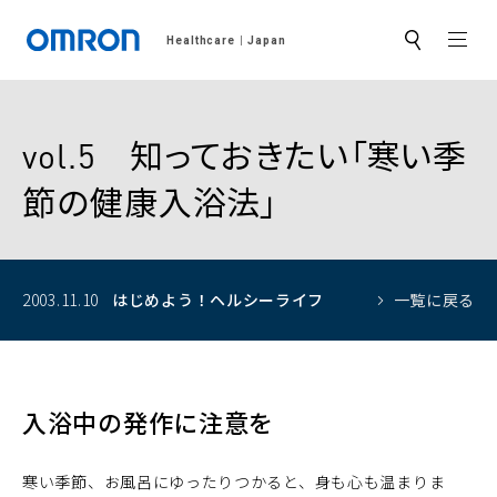
MEN
Healthcare
Japan
サ
イ
ト
内
検
索
vol.5 知っておきたい「寒い季
節の健康入浴法」
2003.11.10
はじめよう！
ヘルシーライフ
一覧に戻る
入浴中の発作に注意を
寒い季節、お風呂にゆったりつかると、身も心も温まりま