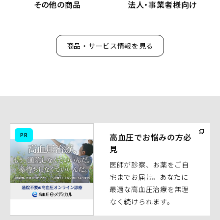
その他の商品
法人・事業者様向け
商品・サービス情報を見る
（別
PR
高血圧でお悩みの方必
ウ
見
ィ
医師が診察、お薬をご自
ン
宅までお届け。あなたに
ド
最適な高血圧治療を無理
ウ
なく続けられます。
で
開