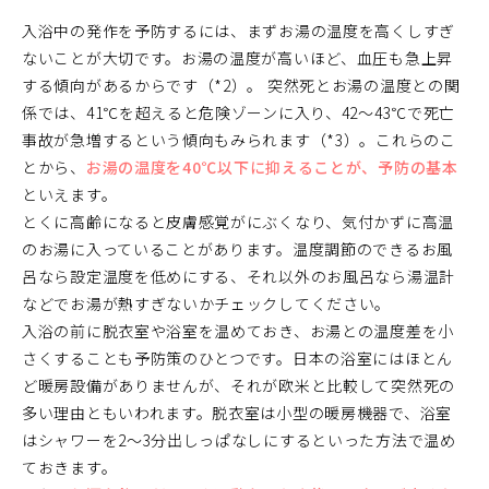
入浴中の発作を予防するには、まずお湯の温度を高くしすぎ
ないことが大切です。お湯の温度が高いほど、血圧も急上昇
する傾向があるからです（*2）。 突然死とお湯の温度との関
係では、41℃を超えると危険ゾーンに入り、42～43℃で死亡
事故が急増するという傾向もみられます（*3）。これらのこ
とから、
お湯の温度を40℃以下に抑えることが、予防の基本
といえます。
とくに高齢になると皮膚感覚がにぶくなり、気付かずに高温
のお湯に入っていることがあります。温度調節のできるお風
呂なら設定温度を低めにする、それ以外のお風呂なら湯温計
などでお湯が熱すぎないかチェックしてください。
入浴の前に脱衣室や浴室を温めておき、お湯との温度差を小
さくすることも予防策のひとつです。日本の浴室にはほとん
ど暖房設備がありませんが、それが欧米と比較して突然死の
多い理由ともいわれます。脱衣室は小型の暖房機器で、浴室
はシャワーを2～3分出しっぱなしにするといった方法で温め
ておきます。