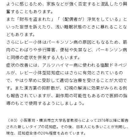
ように感じるため、家族などが強く否定すると混乱したり興
奮することもあります。
また「財布を盗まれた」「（配偶者が）浮気をしている」と
いった妄想を訴えたり、浅い睡眠状態のときに暴れることな
どもあります。
さらにレビー小体はパーキンソン病の原因ともなるため、筋
肉のこわばりや歩行障害、便秘や失禁など、パーキンソン病
と同様の症状を併発する人もいます。
症状の改善には、アルツハイマー病に使われる塩酸ドネペジ
ルが、レビー小体型認知症にはさらに有効とされているの
で、やはり早めに受診して適切な治療を受けることが大切で
す。また漢方薬の抑肝散が、幻視の解消に効果がみられる例
も報告されていますが、副作用の可能性もあるので医師の指
導のもとで使用するようにしましょう。
（※3）小阪憲司・横浜市立大学名誉教授らによって1976年以降に報告
された新しいタイプの認知症。その後、日本人にも多いことが判明し、
現在、認知症全体の20％程度を占めています。