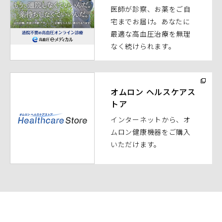
医師が診察、お薬をご自
ン
宅までお届け。あなたに
ド
最適な高血圧治療を無理
ウ
なく続けられます。
で
開
く）
（別
ウ
オムロン ヘルスケアス
トア
ィ
ン
インターネットから、オ
ド
ムロン健康機器をご購入
ウ
いただけます。
で
開
く）