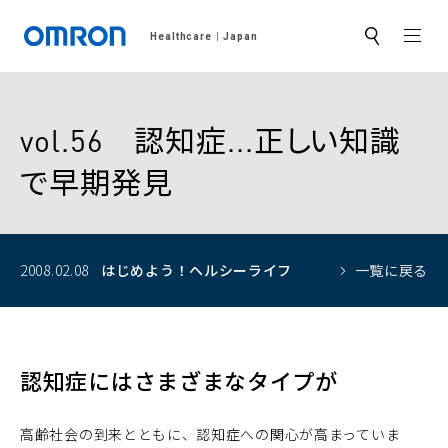
MEN
Healthcare
Japan
サ
イ
ト
内
検
索
vol.56 認知症...正しい知識
で早期発見
2008.02.08
はじめよう！
ヘルシーライフ
一覧に戻る
認知症にはさまざまなタイプが
高齢社会の到来とともに、認知症への関心が高まっていま