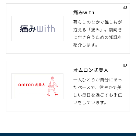
痛みwith
暮らしのなかで誰しもが
抱える「痛み」。前向き
（別
に付き合うための知識を
ウ
紹介します。
ィ
ン
ド
オムロン式美人
ウ
で
一人ひとりが自分にあっ
開
たペースで、健やかで美
（別
く）
しい毎日を過ごすお手伝
ウ
いをしています。
ィ
ン
ド
ウ
で