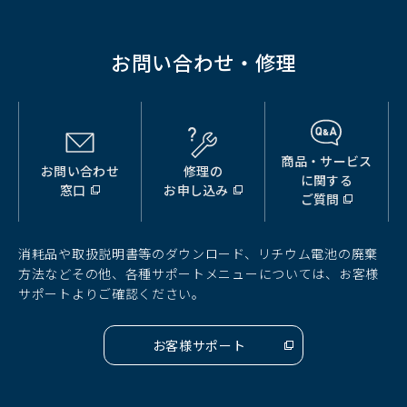
開
く）
お問い合わせ・修理
商品・サービス
お問い合わせ
修理の
（別
（別
（別
に関する
窓口
お申し込み
ウ
ウ
ウ
ご質問
ィ
ィ
ィ
ン
ン
ン
ド
ド
ド
消耗品や取扱説明書等のダウンロード、リチウム電池の廃棄
ウ
ウ
ウ
方法などその他、各種サポートメニューについては、お客様
で
で
で
サポートよりご確認ください。
開
開
開
く）
く）
く）
お客様サポート
（別
ウ
ィ
ン