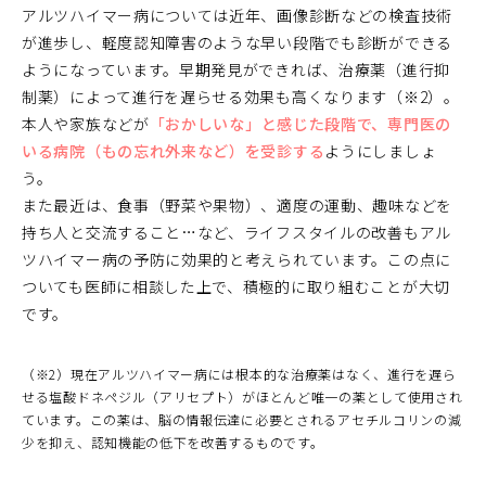
アルツハイマー病については近年、画像診断などの検査技術
が進歩し、軽度認知障害のような早い段階でも診断ができる
ようになっています。早期発見ができれば、治療薬（進行抑
制薬）によって進行を遅らせる効果も高くなります（※2）。
本人や家族などが
「おかしいな」と感じた段階で、専門医の
いる病院（もの忘れ外来など）を受診する
ようにしましょ
う。
また最近は、食事（野菜や果物）、適度の運動、趣味などを
持ち人と交流すること…など、ライフスタイルの改善もアル
ツハイマー病の予防に効果的と考えられています。この点に
ついても医師に相談した上で、積極的に取り組むことが大切
です。
（※2）現在アルツハイマー病には根本的な治療薬はなく、進行を遅ら
せる塩酸ドネペジル（アリセプト）がほとんど唯一の薬として使用され
ています。この薬は、脳の情報伝達に必要とされるアセチルコリンの減
少を抑え、認知機能の低下を改善するものです。