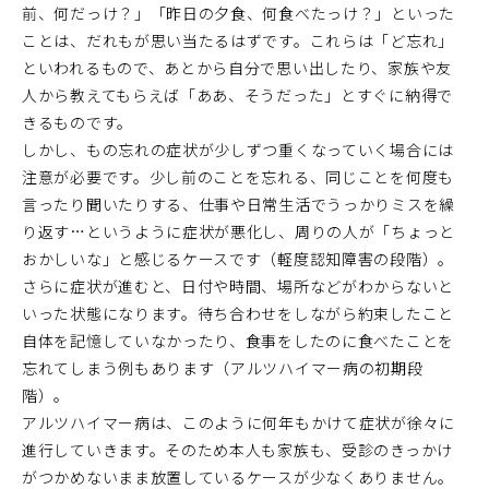
前、何だっけ？」「昨日の夕食、何食べたっけ？」といった
ことは、だれもが思い当たるはずです。これらは「ど忘れ」
といわれるもので、あとから自分で思い出したり、家族や友
人から教えてもらえば「ああ、そうだった」とすぐに納得で
きるものです。
しかし、もの忘れの症状が少しずつ重くなっていく場合には
注意が必要です。少し前のことを忘れる、同じことを何度も
言ったり聞いたりする、仕事や日常生活でうっかりミスを繰
り返す…というように症状が悪化し、周りの人が「ちょっと
おかしいな」と感じるケースです（軽度認知障害の段階）。
さらに症状が進むと、日付や時間、場所などがわからないと
いった状態になります。待ち合わせをしながら約束したこと
自体を記憶していなかったり、食事をしたのに食べたことを
忘れてしまう例もあります（アルツハイマー病の初期段
階）。
アルツハイマー病は、このように何年もかけて症状が徐々に
進行していきます。そのため本人も家族も、受診のきっかけ
がつかめないまま放置しているケースが少なくありません。