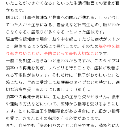
いたことができなくなる」といった生活行動面での変化が目
立ちます。
例えば、仕事や趣味など物事への関心が薄れる、しっかりし
ていた人が不注意になる、着替えなど日常生活の手順がわか
らなくなる、居眠りが多くなる…といった症状です。
脳血管性認知症の場合、脳卒中を起こすたびに症状がストン
と一段落ちるような感じで悪化します。そのため
脳卒中を繰
り返さないことが、予防にとって最も大切なこと
です。
一般に認知症は治らないと思われがちですが、このタイプは
脳卒中の再発を防ぎ、リハビリを行うことで、症状が改善さ
れる可能性があります。それだけに「様子がおかしいな」と
感じたら、早めに受診して脳梗塞のタイプなどを特定し、適
切な治療を受けるようにしましょう（※1）。
脳卒中の再発予防には、生活上の注意も欠かせません。食事
や運動の方法などについて、医師から指導を受けるようにし
ます。とくに高血圧や動脈硬化がある場合には、細かい指導
を受け、きちんとその指示を守る必要があります。
また、自分でも「身の回りのことは自分でする、積極的に人