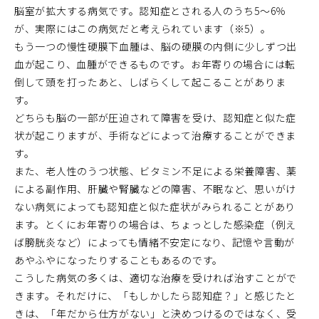
脳室が拡大する病気です。認知症とされる人のうち5～6％
が、実際にはこの病気だと考えられています（※5）。
もう一つの慢性硬膜下血腫は、脳の硬膜の内側に少しずつ出
血が起こり、血腫ができるものです。お年寄りの場合には転
倒して頭を打ったあと、しばらくして起こることがありま
す。
どちらも脳の一部が圧迫されて障害を受け、認知症と似た症
状が起こりますが、手術などによって治療することができま
す。
また、老人性のうつ状態、ビタミン不足による栄養障害、薬
による副作用、肝臓や腎臓などの障害、不眠など、思いがけ
ない病気によっても認知症と似た症状がみられることがあり
ます。とくにお年寄りの場合は、ちょっとした感染症（例え
ば膀胱炎など）によっても情緒不安定になり、記憶や言動が
あやふやになったりすることもあるのです。
こうした病気の多くは、適切な治療を受ければ治すことがで
きます。それだけに、「もしかしたら認知症？」と感じたと
きは、「年だから仕方がない」と決めつけるのではなく、受