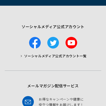
ド
ウ
で
開
く）
ソーシャルメディア公式アカウント
F
T
Y
a
w
o
c
i
u
ソーシャルメディア公式アカウント一覧
a
t
t
b
t
u
o
e
b
o
r
e
k
メールマガジン配信サービス
お得なキャンペーンや健康に
役立つ情報をお届けします！