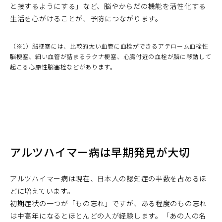
と接するようにする」など、脳やからだの機能を活性化する
生活を心がけることが、予防につながります。
（※1）脳梗塞には、比較的太い血管に血栓ができるアテローム血栓性
脳梗塞、細い血管が詰まるラクナ梗塞、心臓付近の血栓が脳に移動して
起こる心原性脳塞栓などがあります。
アルツハイマー病は早期発見が大切
アルツハイマー病は現在、日本人の認知症の半数を占めるほ
どに増えています。
初期症状の一つが「もの忘れ」ですが、ある程度のもの忘れ
は中高年になるとほとんどの人が経験します。「あの人の名