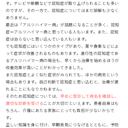
す。テレビや新聞などで認知症が取り上げられることも多い
のですが、その一方で、認知症についてはまだ誤解も少なく
ありません。
最近は「アルツハイマー病」が話題になることが多く、認知
症＝アルツハイマー病と思っている人もいます。また、認知
症は治らないと思い込んでいる人もいます。
でも認知症にはいくつかのタイプがあり、薬や食事などによ
って症状が改善されるものもあります。進行性の認知症であ
るアルツハイマー病の場合も、早くから治療を始めるほうが
改善効果が高いことがわかってきました。
また認知症とよく似た症状がみられても、ほかの病気という
場合もあります。自己判断で認知症と思い込むと、治療が遅
れることにもなりかねません。
そのため認知症については、
早めに受診して病名を確認し、
適切な診断を受ける
ことが大切だといえます。患者自身はも
ちろん、介護にあたる家族にとっても負担が少ないからで
す。
正しい知識を身に付け、早期発見につなげるとともに、予防