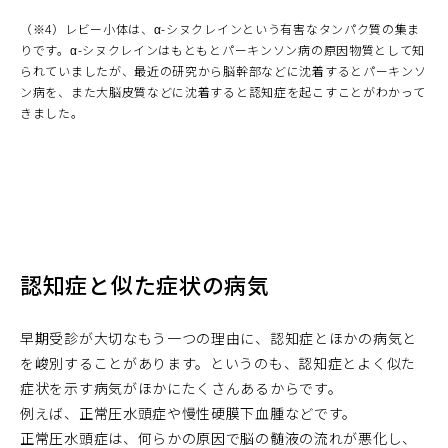
（※4）レビー小体は、α-シヌクレインという有害なタンパク質の集ま
りです。α-シヌクレインはもともとパーキンソン病の原因物質として知
られていましたが、最近の研究から脳幹部などに沈着するとパーキンソ
ン病を、また大脳皮質などに沈着すると認知症を起こすことがわかって
きました。
認知症と似た症状の病気
早期受診が大切なもう一つの理由に、認知症とほかの病気と
を峻別することがあります。というのも、認知症とよく似た
症状を示す病気がほかにたくさんあるからです。
例えば、正常圧水頭症や慢性硬膜下血腫などです。
正常圧水頭症は、何らかの原因で脳の髄液の流れが悪化し、