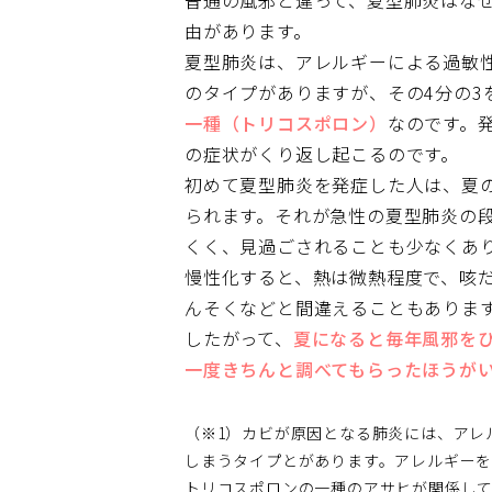
普通の風邪と違って、夏型肺炎はな
由があります。
夏型肺炎は、アレルギーによる過敏
のタイプがありますが、その4分の3
一種（トリコスポロン）
なのです。
の症状がくり返し起こるのです。
初めて夏型肺炎を発症した人は、夏の
られます。それが急性の夏型肺炎の
くく、見過ごされることも少なくあ
慢性化すると、熱は微熱程度で、咳
んそくなどと間違えることもありま
したがって、
夏になると毎年風邪を
一度きちんと調べてもらったほうが
（※1）カビが原因となる肺炎には、アレ
しまうタイプとがあります。アレルギー
トリコスポロンの一種のアサヒが関係し