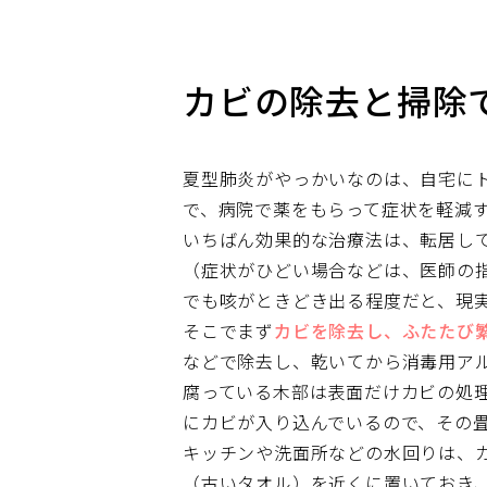
カビの除去と掃除
夏型肺炎がやっかいなのは、自宅に
で、病院で薬をもらって症状を軽減
いちばん効果的な治療法は、転居し
（症状がひどい場合などは、医師の
でも咳がときどき出る程度だと、現
そこでまず
カビを除去し、ふたたび
などで除去し、乾いてから消毒用ア
腐っている木部は表面だけカビの処
にカビが入り込んでいるので、その
キッチンや洗面所などの水回りは、
（古いタオル）を近くに置いておき