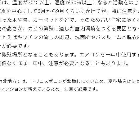
は、温度が20℃以上、湿度が60％以上になると活動をは
夏を中心にして6月から9月くらいにかけてが、特に注意を
なった木や畳、カーペットなどで、そのため古い住宅に多く
性の高さが、カビの繁殖に適した室内環境をつくる要因とな
たとえばキッチンの流しの周辺、洗面所やバスルームと脱衣
クが必要です。
の繁殖場所となることもあります。エアコンを一年中使用す
関係なくほぼ一年中、注意が必要となることもあります。
東北地方では、トリコスポロンが繁殖しにくいため、夏型肺炎はほ
いマンションが増えているため、注意が必要です。