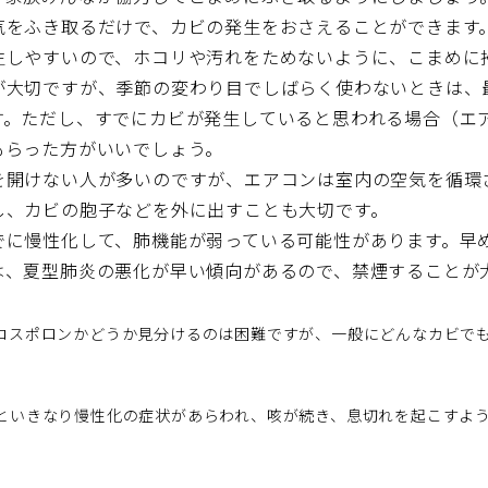
気をふき取るだけで、カビの発生をおさえることができます
生しやすいので、ホコリや汚れをためないように、こまめに
が大切ですが、季節の変わり目でしばらく使わないときは、
す。ただし、すでにカビが発生していると思われる場合（エ
もらった方がいいでしょう。
を開けない人が多いのですが、エアコンは室内の空気を循環
し、カビの胞子などを外に出すことも大切です。
でに慢性化して、肺機能が弱っている可能性があります。早
は、夏型肺炎の悪化が早い傾向があるので、禁煙することが
コスポロンかどうか見分けるのは困難ですが、一般にどんなカビで
といきなり慢性化の症状があらわれ、咳が続き、息切れを起こすよ