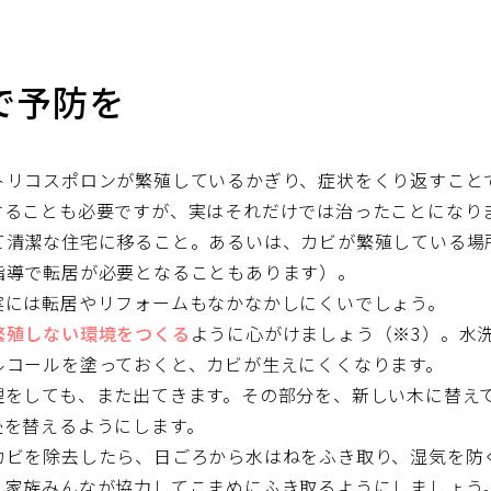
で予防を
トリコスポロンが繁殖しているかぎり、症状をくり返すこと
することも必要ですが、実はそれだけでは治ったことになり
て清潔な住宅に移ること。あるいは、カビが繁殖している場
指導で転居が必要となることもあります）。
実には転居やリフォームもなかなかしにくいでしょう。
繁殖しない環境をつくる
ように心がけましょう（※3）。水
ルコールを塗っておくと、カビが生えにくくなります。
理をしても、また出てきます。その部分を、新しい木に替え
畳を替えるようにします。
カビを除去したら、日ごろから水はねをふき取り、湿気を防
、家族みんなが協力してこまめにふき取るようにしましょう