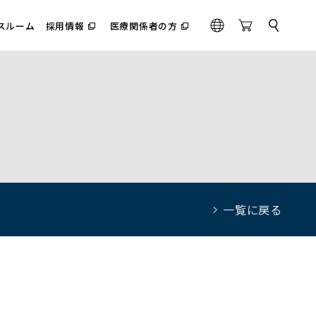
スルーム
採用情報
医療関係者の方
サ
（別
（別
G
O
イ
ウ
ウ
l
n
ト
ィ
ィ
内
o
l
ン
ン
検
ド
ド
b
i
索
ウ
ウ
a
n
で
で
l
e
開
開
く）
く）
S
t
o
r
e
一覧に戻る