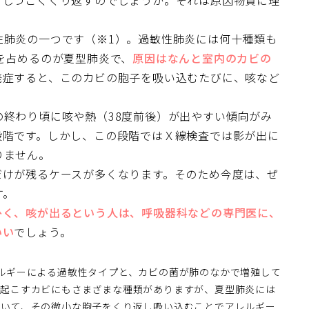
ぜしつこくくり返すのでしょうか。それは原因物質に理
性肺炎の一つです（※1）。過敏性肺炎には何十種類も
を占めるのが夏型肺炎で、
原因はなんと室内のカビの
発症すると、このカビの胞子を吸い込むたびに、咳など
終わり頃に咳や熱（38度前後）が出やすい傾向がみ
段階です。しかし、この段階ではＸ線検査では影が出に
りません。
だけが残るケースが多くなります。そのため今度は、ぜ
す。
ひく、咳が出るという人は、呼吸器科などの専門医に、
いい
でしょう。
ルギーによる過敏性タイプと、カビの菌が肺のなかで増殖して
を起こすカビにもさまざまな種類がありますが、夏型肺炎には
ていて、その微小な胞子をくり返し吸い込むことでアレルギー