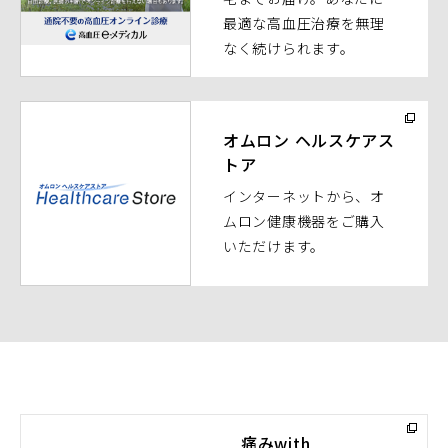
ド
最適な高血圧治療を無理
ウ
なく続けられます。
で
開
く）
（別
ウ
オムロン ヘルスケアス
トア
ィ
ン
インターネットから、オ
ド
ムロン健康機器をご購入
ウ
いただけます。
で
開
く）
痛みwith