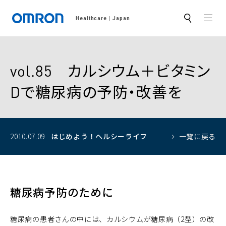
MEN
Healthcare
Japan
サ
イ
ト
内
検
索
vol.85 カルシウム＋ビタミン
Dで糖尿病の予防・改善を
2010.07.09
はじめよう！
ヘルシーライフ
一覧に戻る
糖尿病予防のために
糖尿病の患者さんの中には、カルシウムが糖尿病（2型）の改