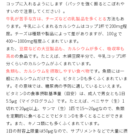
コップに入れるようにします（パックを強く振るとこぼれや
すいので注意してください）。
牛乳が苦手な方は、チーズなどの乳製品を多くとる
方法もあ
ります。牛乳にふくまれるカルシウムはコップ1杯で200mg程
度。チーズは種類や製品によって差がありますが、100ｇで
400～1000mg程度ふくまれています。
また、
豆腐などの大豆製品も、カルシウムが多く、吸収率も
高め
の食品です。たとえば、木綿豆腐半分で、牛乳コップ1杯
分くらいのカルシウムがふくまれています。
魚類も、カルシウムを摂取しやすい食べ物
です。魚類には一
般にカルシウムだけでなく、ビタミンDも多くふくまれていま
す。その意味では、糖尿病の予防に適しているといえます。
ビタミンDの食事摂取基準量（目安）は、成人で男女とも1日
5.5μg（マイクログラム）です。たとえば、ベニサケ（生）1
切れで20μg以上、サンマ（生）1匹で15～20μgなので、魚類
を定期的に食べることでビタミンDを多くとることができま
す。また、キノコ類にも多くふくまれています。
1日の耐容上限量は50μgなので、サプリメントなどで大量に摂