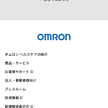
オムロン ヘルスケアの紹介
商品・サービス
お客様サポート
（別
ウ
ィ
法人・事業者様向け
ン
ド
ウ
プレスルーム
で
開
採用情報
（別
く）
ウ
ィ
医療関係者の方
（別
ン