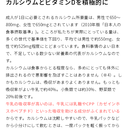
カルシウムとビタミンDを積極的に
成人が1日に必要とされるカルシウム所要量は、男性で650～
800mg、女性で650mgとされています（2010年版「日本人の
食事摂取基準」)。ところが私たちが実際にとっている量は、
多くの世代で基準値を下回り、平均では男性で約550mg、女
性で約525mg程度にとどまっています。食料事情のよい日本
で、不足している数少ない栄養素の代表がカルシウムなので
す。
カルシウムは食事からとる程度なら、多めにとっても体外に
排出されるので悪影響を及ぼすことはありません（※4）。し
かもカルシウムは、吸収があまりよくありません。もっとも
吸収率がよい牛乳で約40％。小魚類では約30％、野菜類で
20％前後です。
牛乳の吸収率が高いのは、牛乳には乳糖やCPP（カゼインホ
スホペプチド）といった吸収を助ける成分がふくまれている
からです。カルシウムは沈殿しやすいので、牛乳パックなど
から小分けにして飲むときは、一度パックを軽く振ってから