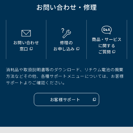
く）
お問い合わせ・修理
商品・サービス
お問い合わせ
修理の
（別
（別
（別
に関する
窓口
お申し込み
ウ
ウ
ウ
ご質問
ィ
ィ
ィ
ン
ン
ン
ド
ド
ド
消耗品や取扱説明書等のダウンロード、リチウム電池の廃棄
ウ
ウ
ウ
方法などその他、各種サポートメニューについては、お客様
で
で
で
サポートよりご確認ください。
開
開
開
く）
く）
く）
お客様サポート
（別
ウ
ィ
ン
ド
ウ
で