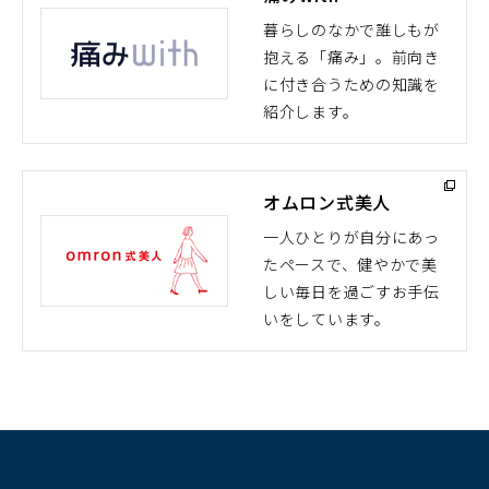
暮らしのなかで誰しもが
抱える「痛み」。前向き
（別
に付き合うための知識を
ウ
紹介します。
ィ
ン
ド
オムロン式美人
ウ
で
一人ひとりが自分にあっ
開
たペースで、健やかで美
（別
く）
しい毎日を過ごすお手伝
ウ
いをしています。
ィ
ン
ド
ウ
で
開