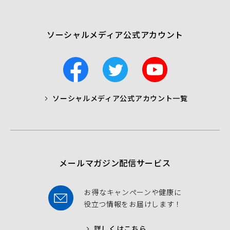
開
く）
ソーシャルメディア公式アカウント
F
T
Y
a
w
o
c
i
u
ソーシャルメディア公式アカウント一覧
a
t
t
b
t
u
o
e
b
o
r
e
k
メールマガジン配信サービス
お得なキャンペーンや健康に
役立つ情報をお届けします！
詳しくはこちら