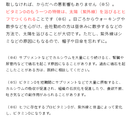
取しなければ、からだへの悪影響もありません（※5）。
ビタミンDのもう一つの特徴は、太陽（紫外線）を浴びるとヒ
フでつくられる
ことです（※6）。日ごろからウォーキングや
散歩などを心がけ、会社勤めの方は昼休みに散歩するなどの
方法で、太陽を浴びることが大切です。ただし、紫外線はシ
ミなどの原因にもなるので、帽子や日傘を忘れずに。
（※4）サプリメントなどでカルシウムを大量にとり続けると、腎臓や
尿管内などで結石を起こす原因になることがあります。過去に結石を起
こしたことがある方は、医師に相談してください。
（※5）ビタミンDを短期間にサプリメントなどで大量に摂取すると、
カルシウムの吸収が促進され、組織の石灰化を促進したり、食欲不振、
吐き気などの副作用がみられることがあります。
（※6）ヒフに存在するプロビタミンDが、紫外線と体温によって変化
し、ビタミンDになります。