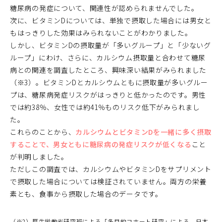
糖尿病の発症について、関連性が認められませんでした。
次に、ビタミンDについては、単独で摂取した場合には男女と
もはっきりした効果はみられないことがわかりました。
しかし、ビタミンDの摂取量が「多いグループ」と「少ないグ
ループ」にわけ、さらに、カルシウム摂取量と合わせて糖尿
病との関連を調査したところ、興味深い結果がみられました
（※3）。ビタミンDとカルシウムともに摂取量が多いグルー
プは、糖尿病発症リスクがはっきりと低かったのです。男性
では約38％、女性では約41％ものリスク低下がみられまし
た。
これらのことから、
カルシウムとビタミンDを一緒に多く摂取
することで、男女ともに糖尿病の発症リスクが低くなる
こと
が判明しました。
ただしこの調査では、カルシウムやビタミンDをサプリメント
で摂取した場合については検証されていません。両方の栄養
素とも、食事から摂取した場合のデータです。
（※2）厚生労働省研究班による「多目的コホート研究」による。日本