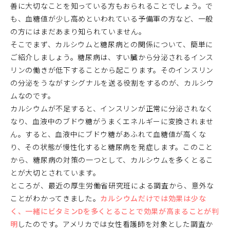
善に大切なことを知っている方もおられることでしょう。で
も、血糖値が少し高めといわれている予備軍の方など、一般
の方にはまだあまり知られていません。
そこでまず、カルシウムと糖尿病との関係について、簡単に
ご紹介しましょう。糖尿病は、すい臓から分泌されるインス
リンの働きが低下することから起こります。そのインスリン
の分泌をうながすシグナルを送る役割をするのが、カルシウ
ムなのです。
カルシウムが不足すると、インスリンが正常に分泌されなく
なり、血液中のブドウ糖がうまくエネルギーに変換されませ
ん。すると、血液中にブドウ糖があふれて血糖値が高くな
り、その状態が慢性化すると糖尿病を発症します。このこと
から、糖尿病の対策の一つとして、カルシウムを多くとるこ
とが大切とされています。
ところが、最近の厚生労働省研究班による調査から、意外な
ことがわかってきました。
カルシウムだけでは効果は少な
く、一緒にビタミンDを多くとることで効果が高まることが判
明
したのです。アメリカでは女性看護師を対象とした調査か