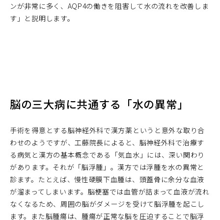
ンが非常に多く、AQP4の働きを阻害して水の流れを改善しま
す」と説明します。
脳の三大病に共通する「水の異常」
手術を得意とする脳神経外科で漢方薬というと意外な取り合
わせのようですが、工藤院長によると、脳神経外科で治療す
る病気と漢方の基本概念である「気血水」には、深い関わり
があります。それが「脳浮腫」。漢方では浮腫を水の異常と
診ます。たとえば、慢性硬膜下血腫は、頭蓋骨に余分な血液
が溜まってしまいます。脳梗塞では血管が詰まって血液が流れ
なくなるため、周囲の脳がダメージを受けて脳浮腫を起こし
ます。また脳腫瘍は、腫瘍が正常な脳を圧迫することで脳浮