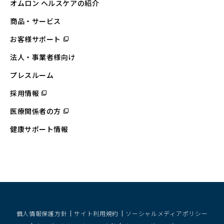
オムロン ヘルスケアの紹介
商品・サービス
お客様サポート
（別
ウ
ィ
法人・事業者様向け
ン
ド
ウ
プレスルーム
で
開
採用情報
（別
く）
ウ
ィ
医療関係者の方
（別
ン
ウ
ド
ィ
ウ
健康サポート情報
ン
で
ド
開
ウ
く）
で
開
く）
個人情報保護方針
サイト利用規約
ソーシャルメディアポリシー