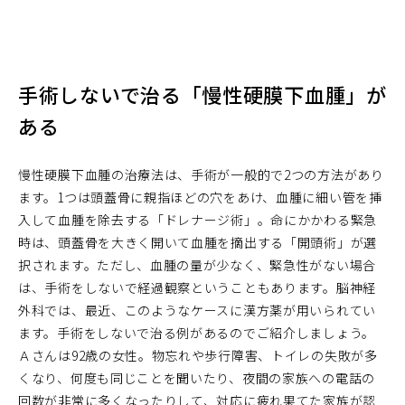
手術しないで治る「慢性硬膜下血腫」が
ある
慢性硬膜下血腫の治療法は、手術が一般的で2つの方法があり
ます。1つは頭蓋骨に親指ほどの穴をあけ、血腫に細い管を挿
入して血腫を除去する「ドレナージ術」。命にかかわる緊急
時は、頭蓋骨を大きく開いて血腫を摘出する「開頭術」が選
択されます。ただし、血腫の量が少なく、緊急性がない場合
は、手術をしないで経過観察ということもあります。脳神経
外科では、最近、このようなケースに漢方薬が用いられてい
ます。手術をしないで治る例があるのでご紹介しましょう。
Ａさんは92歳の女性。物忘れや歩行障害、トイレの失敗が多
くなり、何度も同じことを聞いたり、夜間の家族への電話の
回数が非常に多くなったりして、対応に疲れ果てた家族が認