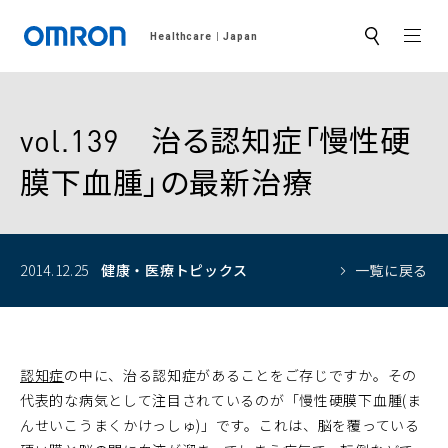
MEN
Healthcare
Japan
サ
イ
ト
内
検
索
vol.139 治る認知症「慢性硬
膜下血腫」の最新治療
2014.12.25
健康・医療トピックス
一覧に戻る
認知症
の中に、治る認知症があることをご存じですか。その
代表的な病気として注目されているのが「慢性硬膜下血腫(ま
んせいこうまくかけっしゅ)」です。これは、脳を覆っている