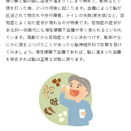
硬い膜と脳の間に血液が溜まってしまう病気で、転倒などで
頭を打った後、2～3か月後に起こります。血腫によって脳が
圧迫されて物忘れや歩行障害、トイレの失敗(尿失禁)など、認
知症とよく似た症状が現れるのが特徴です。認知症の症状が
ある80～90歳代にも慢性硬膜下血腫が多く見られるといわれ
ています。高齢だから認知症とすぐに決めつけず、転倒やな
にかに頭をぶつけたことがあったら脳神経外科で診察を受け
てみましょう。慢性硬膜下血腫であれば、脳に溜まった血腫
を除去すれば脳は正常な状態に戻ります。