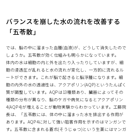
バランスを崩した水の流れを改善する
「五苓散」
では、脳の中に溜まった血腫(血液)が、どうして消失したので
しょうか。五苓散が効く仕組みも明らかになっています。
体内の水は細胞の内と外を出たり入ったりしていますが、細
胞の浸透圧が乱れると水の流れが変化し、一方的に流れるル
ートができます。これが脳で起きると脳浮腫になります。細
胞の内外の水の透過性は、アクアポリン(AQP)というたんぱく
質が調整しています。AQPは13種類あり、臓器によってその
種類の分布が異なり、脳のケガや病気になるとアクアポリン
4(AQP4)が増えることが動物実験からわかっています。工藤院
長は、「五苓散には、体の中に溜まった水を排出する作用が
あります。AQP4に対して強い阻害作用を示すのはマンガンで
す。五苓散に含まれる蒼朮(そうじゅつ)という生薬にはマンガ