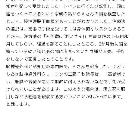
知症を疑って受診しました。トイレに行くたび転倒し、頭に
瘤をつくっているという家族の話からＡさんの脳を検査した
ところ、慢性硬膜下血腫であることがわかりました。治療法
の選択は、高齢で手術を受けるには身体的なリスクもあるこ
とから、漢方薬の「五苓散(ごれいさん)」を朝昼晩の1日3回服
用してもらい、経過を診ることにしたところ、2か月後に脳を
覆っている硬い膜と脳の間に溜まっていた血腫が消失。手術
をしないで回復したとのことです。
脳神経外科と認知症の専門医で、Ａさんを診療した、くどう
ちあき脳神経外科クリニックの工藤千秋院長は、「高齢者で
は、肝臓や腎臓が悪くて麻酔に耐えられないなどで手術が受
けられないことがあります。このような場合は、漢方薬を服
用しながら経過を観察する方がいいことがわかっています」
と話します。