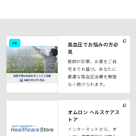
（別
PR
高血圧でお悩みの方必
ウ
見
ィ
医師が診察、お薬をご自
ン
宅までお届け。あなたに
ド
最適な高血圧治療を無理
ウ
なく続けられます。
で
開
く）
（別
ウ
オムロン ヘルスケアス
トア
ィ
ン
インターネットから、オ
ド