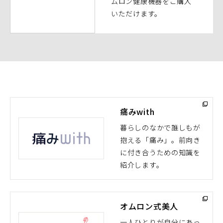
ムロン健康機器をご購入
ウ
いただけます。
で
開
く）
痛みwith
暮らしのなかで誰しもが
抱える「痛み」。前向き
（別
に付き合うための知識を
ウ
紹介します。
ィ
ン
ド
オムロン式美人
ウ
で
一人ひとりが自分にあっ