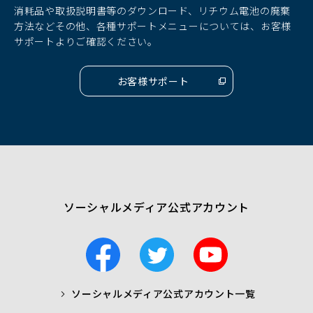
ド
ド
ド
消耗品や取扱説明書等のダウンロード、リチウム電池の廃棄
ウ
ウ
ウ
方法などその他、各種サポートメニューについては、お客様
で
で
で
サポートよりご確認ください。
開
開
開
く）
く）
く）
お客様サポート
（別
ウ
ィ
ン
ド
ウ
で
開
く）
ソーシャルメディア公式アカウント
F
T
Y
a
w
o
c
i
u
ソーシャルメディア公式アカウント一覧
a
t
t
b
t
u