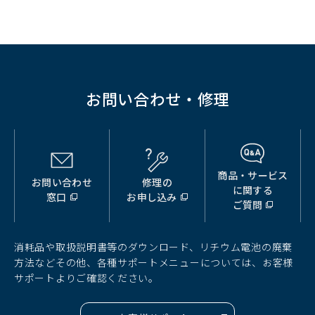
お問い合わせ・修理
商品・サービス
お問い合わせ
修理の
（別
（別
（別
に関する
窓口
お申し込み
ウ
ウ
ウ
ご質問
ィ
ィ
ィ
ン
ン
ン
ド
ド
ド
消耗品や取扱説明書等のダウンロード、リチウム電池の廃棄
ウ
ウ
ウ
方法などその他、各種サポートメニューについては、お客様
で
で
で
サポートよりご確認ください。
開
開
開
く）
く）
く）