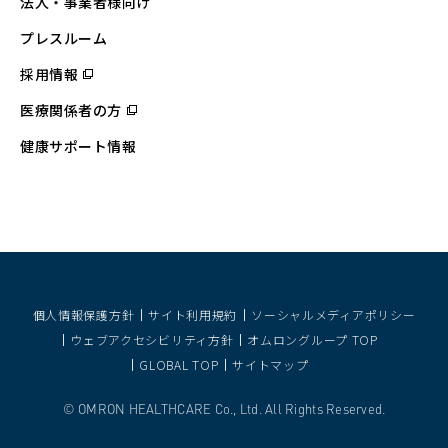
法人・事業者様向け
ン
ド
ウ
プレスルーム
で
開
採用情報
（別
く）
ウ
ィ
医療関係者の方
（別
ン
ウ
ド
ィ
ウ
健康サポート情報
ン
で
ド
開
ウ
く）
で
開
く）
個人情報保護方針
サイト利用規約
ソーシャルメディアポリシー
ウェブアクセシビリティ方針
オムロングループ TOP
GLOBAL TOP
サイトマップ
OMRON HEALTHCARE Co., Ltd. All Rights Reserved.
©