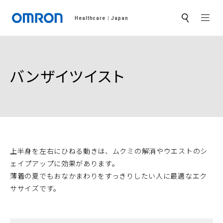
MEN
Healthcare
Japan
サ
イ
ト
内
検
索
バンザイツイスト
上半身を左右にひねる動きは、ムクミの解消やウエストのシ
ェイプアップに効果があります。
薄着の夏でもおなかまわりをすっきりしたい人に最適なエク
ササイズです。