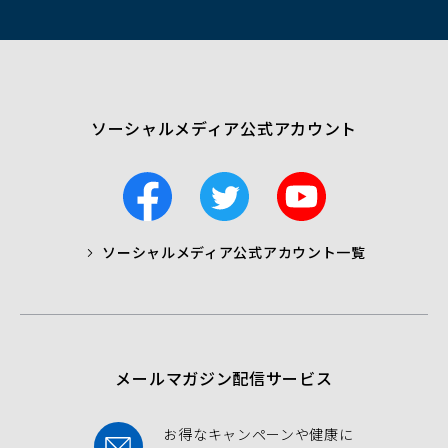
ン
ド
ウ
で
開
く）
ソーシャルメディア公式アカウント
F
T
Y
a
w
o
c
i
u
ソーシャルメディア公式アカウント一覧
a
t
t
b
t
u
o
e
b
o
r
e
k
メールマガジン配信サービス
お得なキャンペーンや健康に