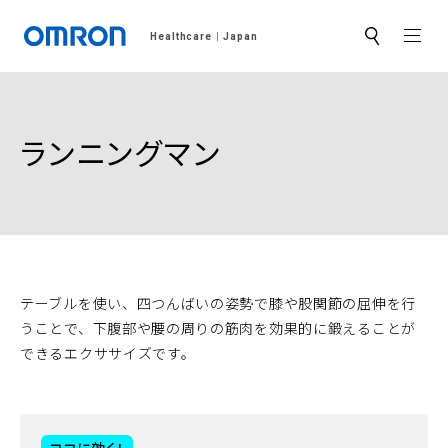
MEN
Healthcare
Japan
サ
イ
ト
内
検
索
ランニングマン
テーブルを使い、四つんばいの姿勢で膝や股関節の屈伸を行
うことで、下腹部や腰の周りの筋肉を効果的に鍛えることが
できるエクササイズです。
ココに効く！