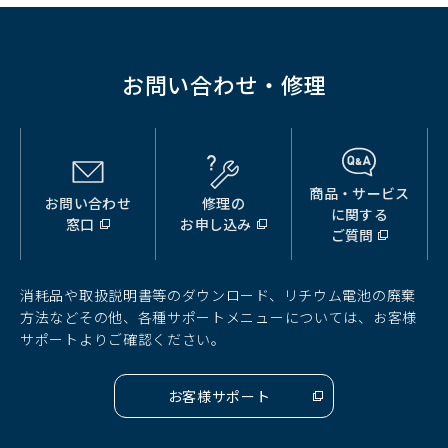
お問い合わせ・修理
商品・サービス
お問い合わせ
修理の
（別
（別
（別
に関する
窓口
お申し込み
ウ
ウ
ウ
ご質問
ィ
ィ
ィ
ン
ン
ン
ド
ド
ド
消耗品や取扱説明書等のダウンロード、リチウム電池の廃棄
ウ
ウ
ウ
方法などその他、各種サポートメニューについては、お客様
で
で
で
サポートよりご確認ください。
開
開
開
く）
く）
く）
お客様サポート
（別
ウ
ィ