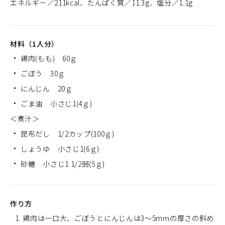
エネルギー
211kcal
たんぱく質
11.3g
塩分
1.1g
材料（1人分）
鶏肉(もも) 60ｇ
ごぼう 30ｇ
にんじん 20ｇ
ごま油 小さじ1(4ｇ)
＜煮汁＞
昆布だし 1/2カップ(100ｇ)
しょうゆ 小さじ1(6ｇ)
砂糖 小さじ1 1/2弱(5ｇ)
作り方
鶏肉は一口大、ごぼうとにんじんは3～5mmの厚さの斜め