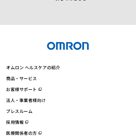
オムロン ヘルスケアの紹介
商品・サービス
お客様サポート
（別
ウ
ィ
法人・事業者様向け
ン
ド
ウ
プレスルーム
で
開
採用情報
（別
く）
ウ
ィ
医療関係者の方
（別
ン