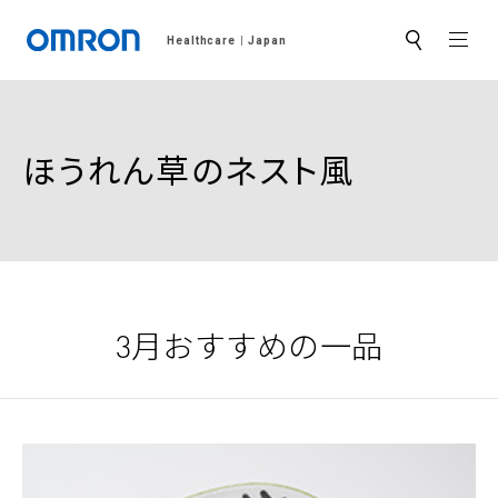
MEN
Healthcare
Japan
サ
イ
ト
内
検
索
ほうれん草のネスト風
3月おすすめの一品