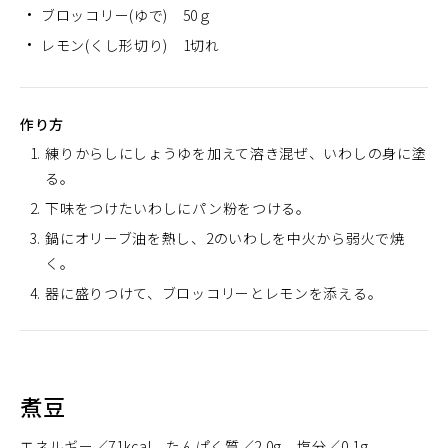
ブロッコリー(ゆで) 50ｇ
レモン(くし形切り) 1切れ
作り方
練りからしにしょうゆを加えて溶き混ぜ、いわしの身に塗
る。
下味をつけたいわしにパン粉をつける。
鍋にオリーブ油を熱し、2のいわしを中火から弱火で焼
く。
器に盛りつけて、ブロッコリーとレモンを添える。
煮豆
エネルギー
71kcal
たんぱく質
2.0g
塩分
0.1g