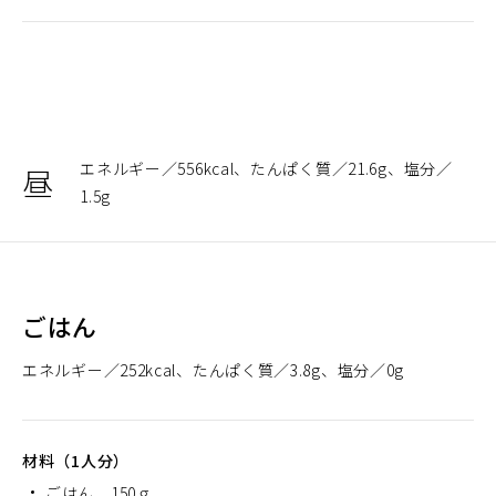
エネルギー
556kcal
たんぱく質
21.6g
塩分
昼
1.5g
ごはん
エネルギー
252kcal
たんぱく質
3.8g
塩分
0g
材料（1人分）
ごはん 150ｇ