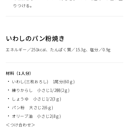
りつける。
いわしのパン粉焼き
エネルギー
251kcal
たんぱく質
15.3g
塩分
0.9g
材料（1人分）
いわし(三枚おろし) 1尾分(60ｇ)
練りからし 小さじ1/2弱(2ｇ)
しょうゆ 小さじ1/2(3ｇ)
パン粉 大さじ2(6ｇ)
オリーブ油 小さじ2(8ｇ)
＜つけ合わせ＞