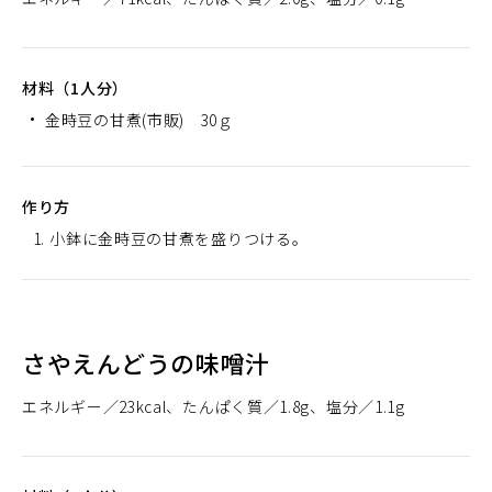
材料（1人分）
金時豆の甘煮(市販) 30ｇ
作り方
小鉢に金時豆の甘煮を盛りつける。
さやえんどうの味噌汁
エネルギー
23kcal
たんぱく質
1.8g
塩分
1.1g