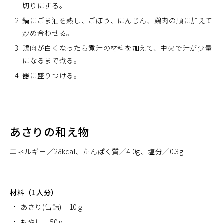
切りにする。
鍋にごま油を熱し、ごぼう、にんじん、鶏肉の順に加えて
炒め合わせる。
鶏肉が白くなったら煮汁の材料を加えて、中火で汁が少量
になるまで煮る。
器に盛りつける。
あさりの和え物
エネルギー
28kcal
たんぱく質
4.0g
塩分
0.3g
材料（1人分）
あさり(缶詰) 10ｇ
もやし 50ｇ