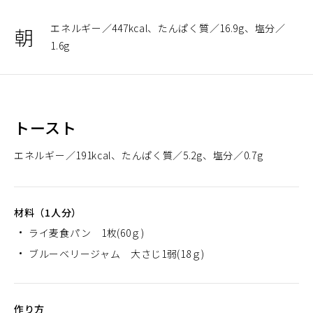
エネルギー
447kcal
たんぱく質
16.9g
塩分
朝
1.6g
トースト
エネルギー
191kcal
たんぱく質
5.2g
塩分
0.7g
材料（1人分）
ライ麦食パン 1枚(60ｇ)
ブルーベリージャム 大さじ1弱(18ｇ)
作り方