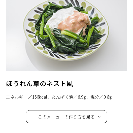
ほうれん草のネスト風
エネルギー
166kcal
たんぱく質
8.9g
塩分
0.8g
このメニューの作り方を見る