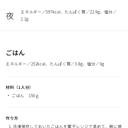
エネルギー
597kcal
たんぱく質
22.9g
塩分
夜
2.1g
ごはん
エネルギー
252kcal
たんぱく質
3.8g
塩分
0g
材料（1人分）
ごはん 150ｇ
作り方
冷凍保存しておいたごはんを電子レンジで温めて、器に盛