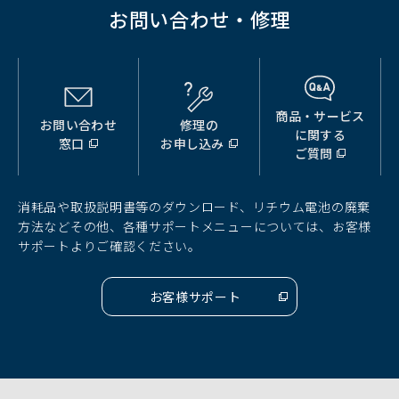
お問い合わせ・修理
商品・サービス
お問い合わせ
修理の
（別
（別
（別
に関する
窓口
お申し込み
ウ
ウ
ウ
ご質問
ィ
ィ
ィ
ン
ン
ン
ド
ド
ド
消耗品や取扱説明書等のダウンロード、リチウム電池の廃棄
ウ
ウ
ウ
方法などその他、各種サポートメニューについては、お客様
で
で
で
サポートよりご確認ください。
開
開
開
く）
く）
く）
お客様サポート
（別
ウ
ィ
ン
ド
ウ
で