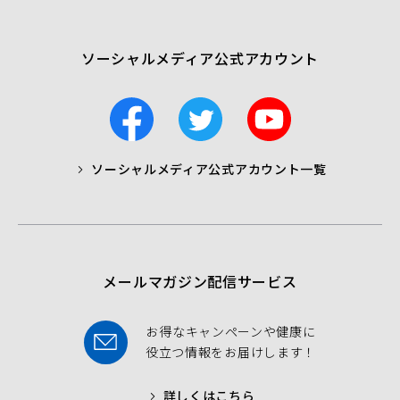
開
く）
ソーシャルメディア公式アカウント
F
T
Y
a
w
o
c
i
u
ソーシャルメディア公式アカウント一覧
a
t
t
b
t
u
o
e
b
o
r
e
k
メールマガジン配信サービス
お得なキャンペーンや健康に
役立つ情報をお届けします！
詳しくはこちら