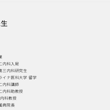
生
業
第二内科入局
部第三内科研究生
ライナ医科大学 留学
第二内科講師
第二内科助教授
二内科教授
属病院長