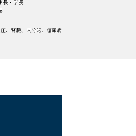
理事長・学長
長
血圧、腎臓、内分泌、糖尿病