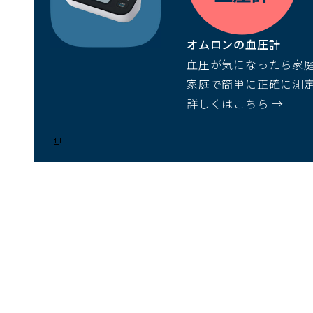
ウ
で
オムロンの血圧計
開
血圧が気になったら家
く）
家庭で簡単に正確に測
詳しくはこちら →
（別
ウ
ィ
ン
ド
ウ
で
開
く）