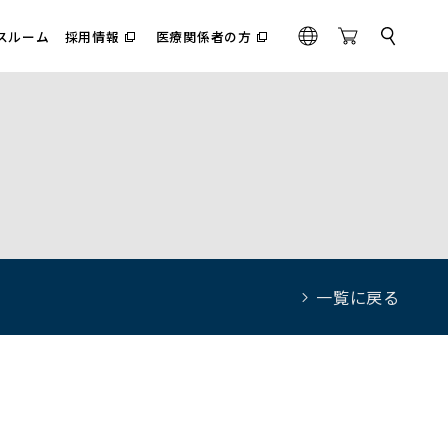
スルーム
採用情報
医療関係者の方
サ
（別
（別
G
O
イ
ウ
ウ
l
n
ト
ィ
ィ
内
o
l
ン
ン
検
ド
ド
b
i
索
ウ
ウ
a
n
で
で
l
e
開
開
く）
く）
S
t
o
r
e
一覧に戻る