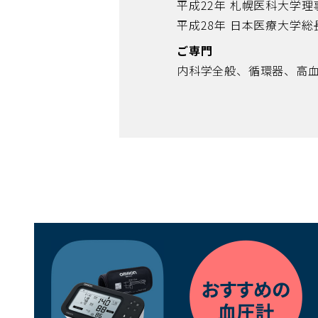
平成22年 札幌医科大学
平成28年 日本医療大学総
ご専門
内科学全般、循環器、高
（別
ウ
ィ
ン
ド