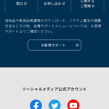
に関する
窓口
お申し込み
ウ
ウ
ウ
ご質問
ィ
ィ
ィ
ン
ン
ン
ド
ド
ド
消耗品や取扱説明書等のダウンロード、リチウム電池の廃棄
ウ
ウ
ウ
方法などその他、各種サポートメニューについては、お客様
で
で
で
サポートよりご確認ください。
開
開
開
く）
く）
く）
お客様サポート
（別
ウ
ィ
ン
ド
ウ
で
開
く）
ソーシャルメディア公式アカウント
F
T
Y
a
w
o