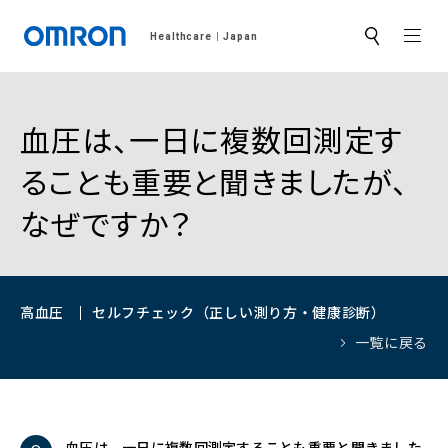
MEN
Healthcare
Japan
サ
イ
ト
内
検
索
血圧は、一日に複数回測定す
ることも重要と聞きましたが、
なぜですか？
高血圧
セルフチェック（正しい測り方・健康診断）
一覧に戻る
血圧は、一日に複数回測定することも重要と聞きました