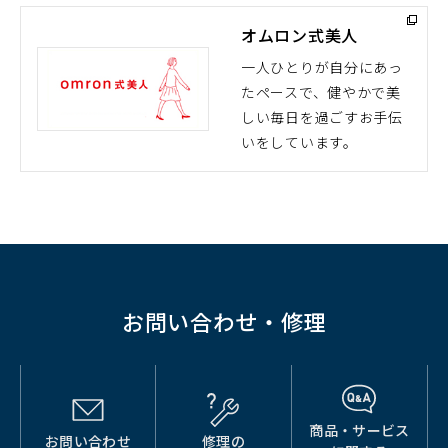
ド
オムロン式美人
ウ
で
一人ひとりが自分にあっ
開
たペースで、健やかで美
（別
く）
しい毎日を過ごすお手伝
ウ
いをしています。
ィ
ン
ド
ウ
で
開
く）
お問い合わせ・修理
商品・サービス
お問い合わせ
修理の
（別
（別
（別