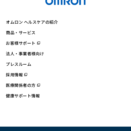
オムロン ヘルスケアの紹介
商品・サービス
お客様サポート
（別
ウ
ィ
法人・事業者様向け
ン
ド
ウ
プレスルーム
で
開
採用情報
（別
く）
ウ
ィ
医療関係者の方
（別
ン
ウ
ド
ィ
ウ
健康サポート情報
ン
で
ド
開
ウ
く）
で
開
く）