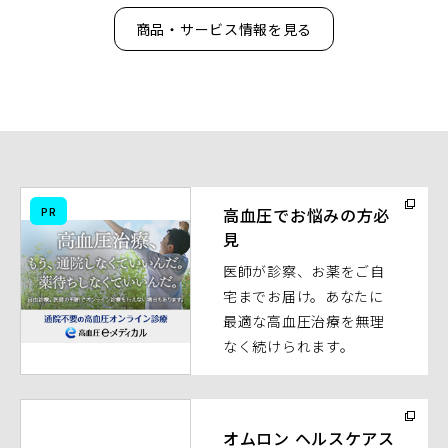
商品・サービス情報を見る
（別
PR
高血圧でお悩みの方必
ウ
見
ィ
医師が診察、お薬をご自
ン
宅までお届け。あなたに
ド
最適な高血圧治療を無理
ウ
なく続けられます。
で
開
く）
（別
ウ
オムロン ヘルスケアス