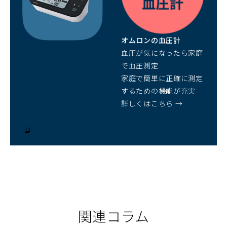
ウ
で
開
オムロンの血圧計
く）
血圧が気になったら家庭
で血圧測定
家庭で簡単に正確に測定
するための機能が充実
詳しくはこちら →
（別
ウ
ィ
ン
ド
ウ
で
開
く）
関連コラム