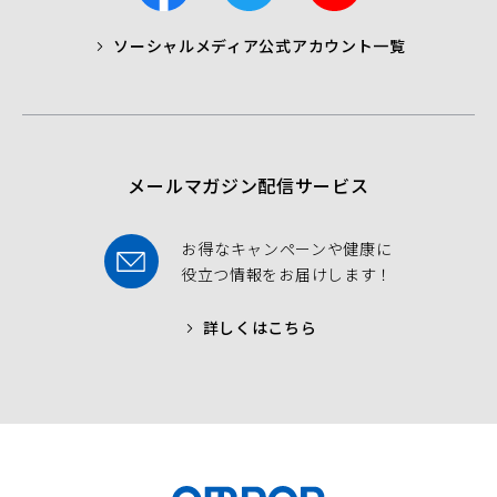
c
i
u
ソーシャルメディア公式アカウント一覧
a
t
t
b
t
u
o
e
b
o
r
e
k
メールマガジン配信サービス
お得なキャンペーンや健康に
役立つ情報をお届けします！
詳しくはこちら