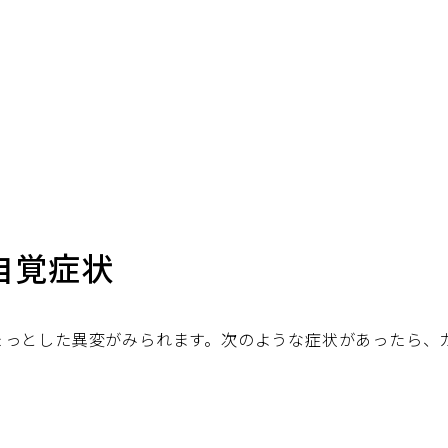
自覚症状
ょっとした異変がみられます。次のような症状があったら、
る
る