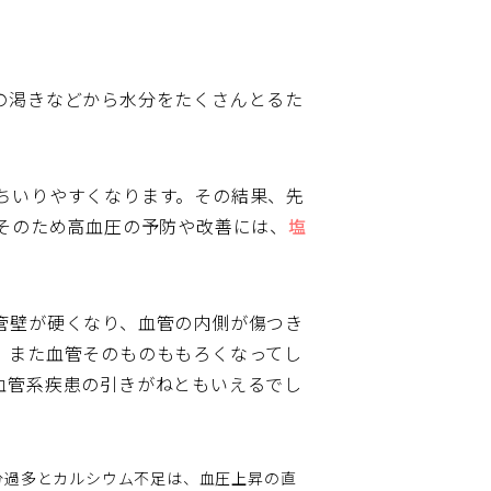
の渇きなどから水分をたくさんとるた
ちいりやすくなります。その結果、先
そのため高血圧の予防や改善には、
塩
管壁が硬くなり、血管の内側が傷つき
、また血管そのものももろくなってし
血管系疾患の引きがねともいえるでし
分過多とカルシウム不足は、血圧上昇の直