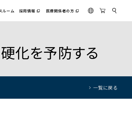
スルーム
採用情報
医療関係者の方
サ
（別
（別
G
O
イ
ウ
ウ
l
n
ト
ィ
ィ
内
o
l
ン
ン
検
ド
ド
b
i
索
ウ
ウ
a
n
で
で
脈硬化を予防する
l
e
開
開
く）
く）
S
t
o
r
e
一覧に戻る