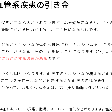
血管系疾患の引き金
り過ぎが主な原因とされています。塩分過多になると、ノド
血管壁にかかる圧力が上昇し、高血圧になるわけです。
くとるとカルシウムが体外へ排出され、カルシウム不足にお
起こり、さらなる血圧の上昇を招くことになります（*3）。
足にも注意する必要がある
のです。
を招く原因ともなります。血液中のカルシウムが増えると血
こにコレステロールなどが付着するため血液の流れが悪化し
したがって、カルシウム不足は、高血圧や動脈硬化といった
神経やホルモンの異常、肥満、ストレス、遺伝などがあります。塩