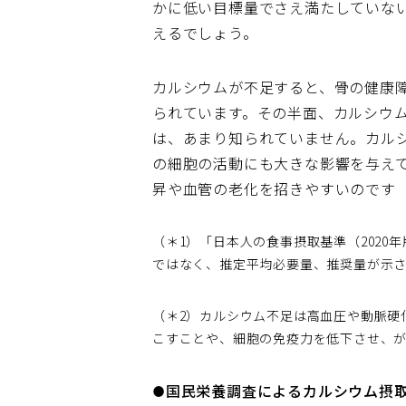
かに低い目標量でさえ満たしていな
えるでしょう。
カルシウムが不足すると、骨の健康
られています。その半面、カルシウ
は、あまり知られていません。カル
の細胞の活動にも大きな影響を与え
昇や血管の老化を招きやすいのです（
（＊1）「日本人の食事摂取基準（202
ではなく、推定平均必要量、推奨量が示
（＊2）カルシウム不足は高血圧や動脈硬
こすことや、細胞の免疫力を低下させ、
●国民栄養調査によるカルシウム摂