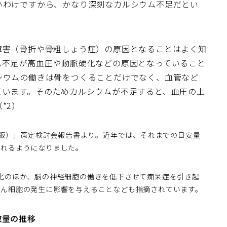
いわけですから、かなり深刻なカルシウム不足だとい
障害（骨折や骨粗しょう症）の原因となることはよく知
ム不足が高血圧や動脈硬化などの原因となっていること
シウムの働きは骨をつくることだけでなく、血管など
ています。そのためカルシウムが不足すると、血圧の上
*2）
0年版）」策定検討会報告書より。近年では、それまでの目安量
されるようになりました。
化のほか、脳の神経細胞の働きを低下させて痴呆症を引き起
がん細胞の発生に影響を与えることなども指摘されています。
取量の推移