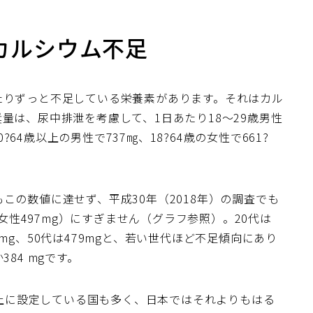
カルシウム不足
たりずっと不足している栄養素があります。それはカル
量は、尿中排泄を考慮して、1日あたり18～29歳男性
0?64歳以上の男性で737㎎、18?64歳の女性で661?
この数値に達せず、平成30年（2018年）の調査でも
、女性497mg）にすぎません（グラフ参照）。20代は
437mg、50代は479mgと、若い世代ほど不足傾向にあり
84 mgです。
g以上に設定している国も多く、日本ではそれよりもはる