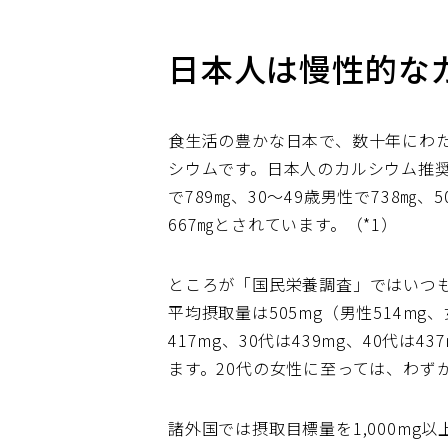
日本人は慢性的な
食生活の豊かな日本で、数十年にわ
シウムです。日本人のカルシウム推奨
で789㎎、30～49歳男性で738㎎、5
667㎎とされています。（*1）
ところが「国民栄養調査」ではいつも
平均摂取量は505mg（男性514mg
417mg、30代は439mg、40代は
ます。20代の女性に至っては、わずか3
諸外国では摂取目標量を1,000m