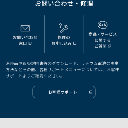
お問い合わせ・修理
商品・サービス
お問い合わせ
修理の
（別
（別
（別
に関する
窓口
お申し込み
ウ
ウ
ウ
ご質問
ィ
ィ
ィ
ン
ン
ン
ド
ド
ド
消耗品や取扱説明書等のダウンロード、リチウム電池の廃棄
ウ
ウ
ウ
方法などその他、各種サポートメニューについては、お客様
で
で
で
サポートよりご確認ください。
開
開
開
く）
く）
く）
お客様サポート
（別
ウ
ィ
ン
ド
ウ
で
開