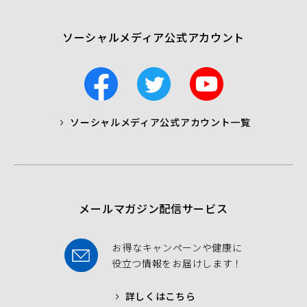
く）
ソーシャルメディア公式アカウント
F
T
Y
a
w
o
c
i
u
ソーシャルメディア公式アカウント一覧
a
t
t
b
t
u
o
e
b
o
r
e
k
メールマガジン配信サービス
お得なキャンペーンや健康に
役立つ情報をお届けします！
詳しくはこちら