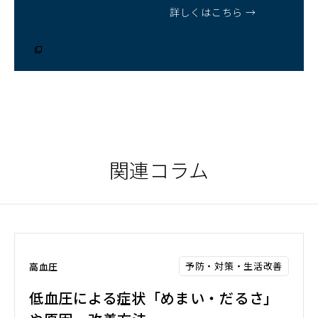
詳しくはこちら →
（別
ウ
ィ
ン
ド
ウ
で
開
く）
関連コラム
予防・対策・生活改善
高血圧
低血圧による症状「めまい・だるさ」