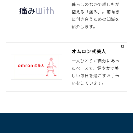
暮らしのなかで誰しもが
抱える「痛み」。前向き
（別
に付き合うための知識を
ウ
紹介します。
ィ
ン
ド
オムロン式美人
ウ
で
一人ひとりが自分にあっ
開
たペースで、健やかで美
（別
く）
しい毎日を過ごすお手伝
ウ
いをしています。
ィ
ン
ド
ウ
で
開
く）