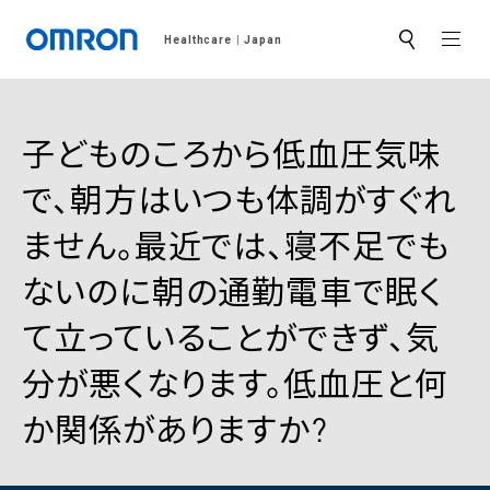
MEN
Healthcare
Japan
サ
イ
ト
内
検
索
子どものころから低血圧気味
で、朝方はいつも体調がすぐれ
ません。最近では、寝不足でも
ないのに朝の通勤電車で眠く
て立っていることができず、気
分が悪くなります。低血圧と何
か関係がありますか?