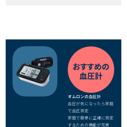
（別
ウ
ィ
ン
ド
ウ
で
開
オムロンの血圧計
く）
血圧が気になったら家庭
で血圧測定
家庭で簡単に正確に測定
するための機能が充実