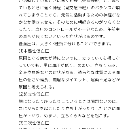
が活動しているときに働く神経（交感神経）と、眠っ
ているときに働く神経（副交感神経）のバランスが崩
れてしまうことから、元気に活動するための神経がな
かなか働きません。そのために朝起きるのがつらくな
ったり、血圧のコントロールが不十分なため、午前中
の具合が良くないといった症状が出るのです。
低血圧は、大きく3種類に分けることができます。
(1)本態性低血圧
原因となる病気が特にないのに、立っていても横にな
っていても、常に血圧が低く、めまい、立ちくらみ、
全身倦怠感などの症状がある。遺伝的な体質による血
圧の低さや偏食、無理なダイエット、運動不足などが
原因と考えられる。
(2)起立性低血圧
横になったり座ったりしているときは問題ないのに、
急にからだを起こしたり立ち上がったりしたときに血
圧が下がり、めまい、立ちくらみなどを起こす。
(3)二次性低血圧