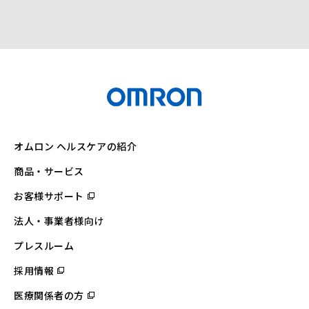
オムロン ヘルスケアの紹介
商品・サービス
お客様サポート
（別
ウ
ィ
法人・事業者様向け
ン
ド
ウ
プレスルーム
で
開
採用情報
（別
く）
ウ
ィ
医療関係者の方
（別
ン
ウ