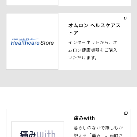
開
く）
（別
ウ
オムロン ヘルスケアス
トア
ィ
ン
インターネットから、オ
ド
ムロン健康機器をご購入
ウ
いただけます。
で
開
く）
痛みwith
暮らしのなかで誰しもが
抱える「痛み」。前向き