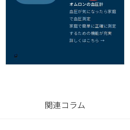
開
オムロンの血圧計
く）
血圧が気になったら家庭
で血圧測定
家庭で簡単に正確に測定
するための機能が充実
詳しくはこちら →
（別
ウ
ィ
ン
ド
ウ
で
開
く）
関連コラム