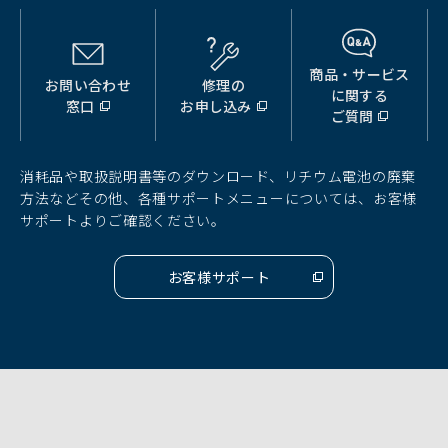
商品・サービス
お問い合わせ
修理の
（別
（別
（別
に関する
窓口
お申し込み
ウ
ウ
ウ
ご質問
ィ
ィ
ィ
ン
ン
ン
ド
ド
ド
消耗品や取扱説明書等のダウンロード、リチウム電池の廃棄
ウ
ウ
ウ
方法などその他、各種サポートメニューについては、お客様
で
で
で
サポートよりご確認ください。
開
開
開
く）
く）
く）
お客様サポート
（別
ウ
ィ
ン
ド
ウ
で
開
く）