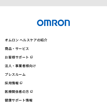
オムロン ヘルスケアの紹介
商品・サービス
お客様サポート
（別
ウ
ィ
法人・事業者様向け
ン
ド
ウ
プレスルーム
で
開
採用情報
（別
く）
ウ
ィ
医療関係者の方
（別
ン
ウ
ド
ィ
ウ
健康サポート情報
ン
で
ド
開