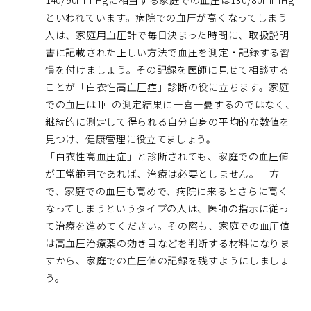
140/90mmHgに相当する家庭での血圧は130/80mmHg
といわれています。病院での血圧が高くなってしまう
人は、家庭用血圧計で毎日決まった時間に、取扱説明
書に記載された正しい方法で血圧を測定・記録する習
慣を付けましょう。その記録を医師に見せて相談する
ことが「白衣性高血圧症」診断の役に立ちます。家庭
での血圧は1回の測定結果に一喜一憂するのではなく、
継続的に測定して得られる自分自身の平均的な数値を
見つけ、健康管理に役立てましょう。
「白衣性高血圧症」と診断されても、家庭での血圧値
が正常範囲であれば、治療は必要としません。一方
で、家庭での血圧も高めで、病院に来るとさらに高く
なってしまうというタイプの人は、医師の指示に従っ
て治療を進めてください。その際も、家庭での血圧値
は高血圧治療薬の効き目などを判断する材料になりま
すから、家庭での血圧値の記録を残すようにしましょ
う。