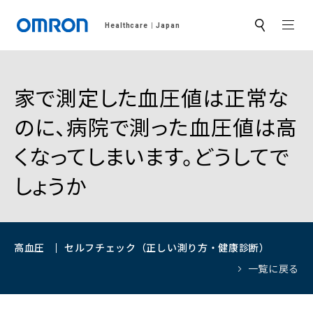
MEN
Healthcare
Japan
サ
イ
ト
内
検
索
家で測定した血圧値は正常な
のに、病院で測った血圧値は高
くなってしまいます。どうしてで
しょうか
高血圧
セルフチェック（正しい測り方・健康診断）
一覧に戻る