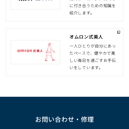
（別
に付き合うための知識を
ウ
紹介します。
ィ
ン
ド
オムロン式美人
ウ
で
一人ひとりが自分にあっ
開
たペースで、健やかで美
（別
く）
しい毎日を過ごすお手伝
ウ
いをしています。
ィ
ン
ド
ウ
で
開
く）
お問い合わせ・修理