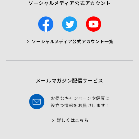
ソーシャルメディア公式アカウント
F
T
Y
a
w
o
c
i
u
ソーシャルメディア公式アカウント一覧
a
t
t
b
t
u
o
e
b
o
r
e
k
メールマガジン配信サービス
お得なキャンペーンや健康に
役立つ情報をお届けします！
詳しくはこちら