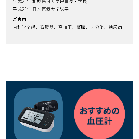
平成22年 札幌医科大学理事長・学長
平成28年 日本医療大学総長
ご専門
内科学全般、循環器、高血圧、腎臓、内分泌、糖尿病
（別
ウ
ィ
ン
ド
ウ
で