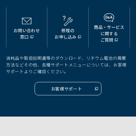
商品・サービス
お問い合わせ
修理の
（別
（別
（別
に関する
窓口
お申し込み
ウ
ウ
ウ
ご質問
ィ
ィ
ィ
ン
ン
ン
ド
ド
ド
消耗品や取扱説明書等のダウンロード、リチウム電池の廃棄
ウ
ウ
ウ
方法などその他、各種サポートメニューについては、お客様
で
で
で
サポートよりご確認ください。
開
開
開
く）
く）
く）
お客様サポート
（別
ウ
ィ
ン
ド
ウ
で
開
く）