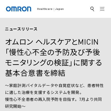
MEN
Healthcare
Japan
サ
イ
ト
内
検
ニュースリリース
索
オムロン ヘルスケアとMICIN
「慢性心不全の予防及び予後
モニタリングの検証」に関する
基本合意書を締結
～家庭計測バイタルデータや自覚症状など、患者特性
に適した治療を支援するシステムを開発。
慢性心不全患者の再入院予防を目指す。7月より共同
研究開始～