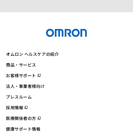
オムロン ヘルスケアの紹介
商品・サービス
お客様サポート
（別
ウ
ィ
法人・事業者様向け
ン
ド
ウ
プレスルーム
で
開
採用情報
（別
く）
ウ
ィ
医療関係者の方
（別
ン
ウ
ド
ィ
ウ
健康サポート情報
ン
で