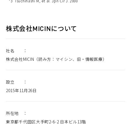
*3
Tsuchihashi M, et al. Jpn Cir J. 2000
ド
ウ
で
開
く
株式会社MICINについて
社名 ：
株式会社MICIN（読み方：マイシン、旧・情報医療）
設立 ：
2015年11月26日
所在地 ：
東京都千代田区大手町2-6-2 日本ビル13階