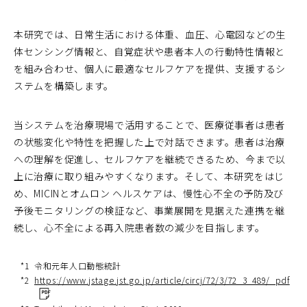
本研究では、日常生活における体重、血圧、心電図などの生
体センシング情報と、自覚症状や患者本人の行動特性情報と
を組み合わせ、個人に最適なセルフケアを提供、支援するシ
ステムを構築します。
当システムを治療現場で活用することで、医療従事者は患者
の状態変化や特性を把握した上で対話できます。患者は治療
への理解を促進し、セルフケアを継続できるため、今まで以
上に治療に取り組みやすくなります。そして、本研究をはじ
め、MICINとオムロン ヘルスケアは、慢性心不全の予防及び
予後モニタリングの検証など、事業展開を見据えた連携を継
続し、心不全による再入院患者数の減少を目指します。
*1
令和元年人口動態統計
（
*2
https://www.jstage.jst.go.jp/article/circj/72/3/72_3_489/_pdf
ウ
ィ
ン