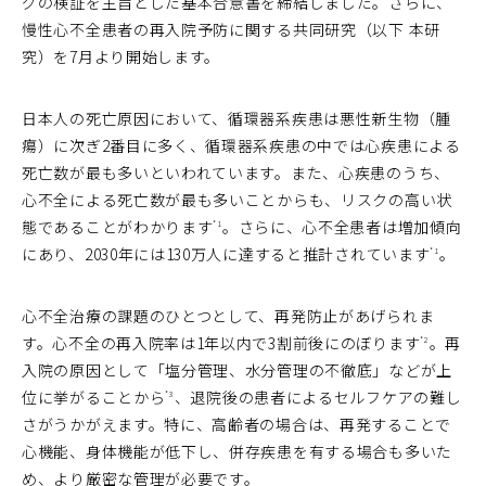
グの検証を主旨とした基本合意書を締結しました。さらに、
慢性心不全患者の再入院予防に関する共同研究（以下 本研
究）を7月より開始します。
日本人の死亡原因において、循環器系疾患は悪性新生物（腫
瘍）に次ぎ2番目に多く、循環器系疾患の中では心疾患による
死亡数が最も多いといわれています。また、心疾患のうち、
心不全による死亡数が最も多いことからも、リスクの高い状
態であることがわかります
。さらに、心不全患者は増加傾向
*1
にあり、2030年には130万人に達すると推計されています
。
*1
心不全治療の課題のひとつとして、再発防止があげられま
す。心不全の再入院率は1年以内で3割前後にのぼります
。再
*2
入院の原因として「塩分管理、水分管理の不徹底」などが上
位に挙がることから
、退院後の患者によるセルフケアの難し
*3
さがうかがえます。特に、高齢者の場合は、再発することで
心機能、身体機能が低下し、併存疾患を有する場合も多いた
め、より厳密な管理が必要です。