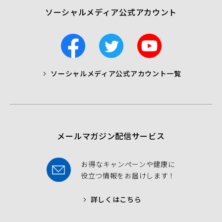
ソーシャルメディア公式アカウント
F
T
Y
a
w
o
c
i
u
ソーシャルメディア公式アカウント一覧
a
t
t
b
t
u
o
e
b
o
r
e
k
メールマガジン配信サービス
お得なキャンペーンや健康に
役立つ情報をお届けします！
詳しくはこちら