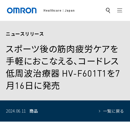
MEN
Healthcare
Japan
サ
イ
ト
内
検
ニュースリリース
索
スポーツ後の筋肉疲労ケアを
手軽におこなえる、コードレス
低周波治療器 HV-F601T1を7
月16日に発売
2024.06.11
商品
一覧に戻る