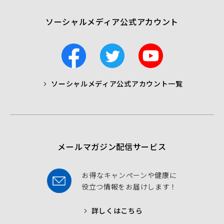
ソーシャルメディア公式アカウント
F
T
Y
a
w
o
c
i
u
ソーシャルメディア公式アカウント一覧
a
t
t
b
t
u
o
e
b
o
r
e
k
メールマガジン配信サービス
お得なキャンペーンや健康に
役立つ情報をお届けします！
詳しくはこちら