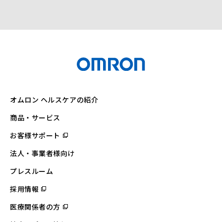
オムロン ヘルスケアの紹介
商品・サービス
お客様サポート
（別
ウ
ィ
法人・事業者様向け
ン
ド
ウ
プレスルーム
で
開
採用情報
（別
く）
ウ
ィ
医療関係者の方
（別
ン
ウ
ド
ィ