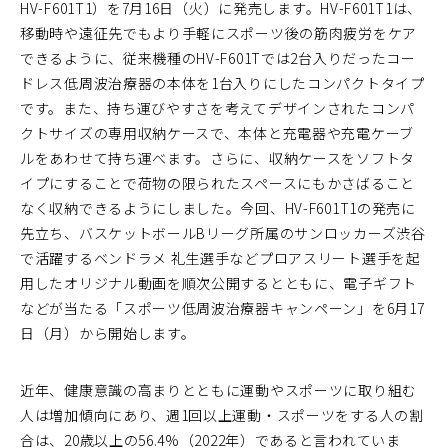
HV-F601T1）を7月16日（火）に発売します。HV-F601T1は、
移動時や遠征先でもより手軽にスポーツ後の筋肉疲労をケア
できるように、従来機種のHV-F601Tでは2台入りだったコー
ドレス低周波治療器の本体を1台入りにしたコンパクトタイプ
です。また、持ち運びやすさを考えてデザインされたコンパ
クトサイズの専用収納ケースで、本体と充電器や充電ケーブ
ルをあわせて持ち運べます。さらに、収納ケースをソフトタ
イプにすることで荷物の限られたスペースにもかさばること
なく収納できるようにしました。今回、HV-F601T1の発売に
先立ち、バスケットボールBリーグ所属のサンロッカーズ渋谷
で活躍するベンドラメ 礼生選手などプロアスリート選手を起
用したオリジナル動画を順次公開するとともに、電子ギフト
などが当たる「スポーツ低周波治療器キャンペーン」を6月17
日（月）から開始します。
近年、健康意識の高まりとともに運動やスポーツに取り組む
人は増加傾向にあり、週1回以上運動・スポーツをする人の割
合は、20歳以上の56.4%（2022年）であると言われていま