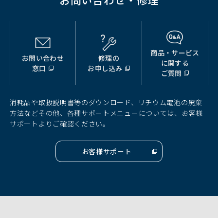
商品・サービス
お問い合わせ
修理の
（別
（別
（別
に関する
窓口
お申し込み
ウ
ウ
ウ
ご質問
ィ
ィ
ィ
ン
ン
ン
ド
ド
ド
消耗品や取扱説明書等のダウンロード、リチウム電池の廃棄
ウ
ウ
ウ
方法などその他、各種サポートメニューについては、お客様
で
で
で
サポートよりご確認ください。
開
開
開
く）
く）
く）
お客様サポート
（別
ウ
ィ
ン
ド
ウ
で
開
く）