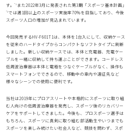
す。
また2022年3月に発表された第3期「スポーツ基本計画」
*1
では週1回以上のスポーツ実施率70%を目指しており、今後
*2
スポーツ人口の増加が見込まれています。
今回発売するHV-F601T1は、本体を1台入にして、収納ケース
を従来のハードタイプからコンパクトなソフトタイプに刷新
しました。新しい収納ケースでは、本体と充電器、充電ケー
ブルを一緒に収納して持ち運ぶことができます。コードレス
低周波治療器は本体と電極をつなぐケーブルがなく、操作も
スマートフォンでできるので、移動中の車内や遠征先など
様々なシーンでの使用に便利です。
当社は2019年にプロアスリートや本格的にスポーツに取り組
む人向けの低周波治療器を発売し、スポーツ後のリカバリー
ケアをサポートしてきました。今後も、プロスポーツ選手は
もちろん、スポーツに真剣に取り組む部活動生やいつまでも
スポーツを楽しみ続けたい社会人など、競技を問わず、スポ