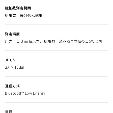
脈拍数測定範囲
脈拍数：毎分40~180拍
測定精度
圧力：±３㎜Hg以内、 脈拍数：読み取り数値の±5％以内
メモリ
2人×100回
通信方式
Bluetooth® Low Energy
電源