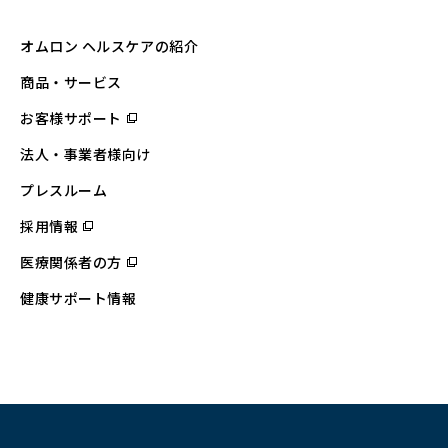
オムロン ヘルスケアの紹介
商品・サービス
お客様サポート
（別
ウ
ィ
法人・事業者様向け
ン
ド
ウ
プレスルーム
で
開
採用情報
（別
く）
ウ
ィ
医療関係者の方
（別
ン
ウ
ド
ィ
ウ
健康サポート情報
ン
で
ド
開
ウ
く）
で
開
く）