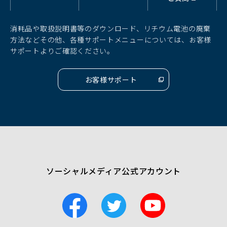
ィ
ィ
ィ
ン
ン
ン
ド
ド
ド
消耗品や取扱説明書等のダウンロード、リチウム電池の廃棄
ウ
ウ
ウ
方法などその他、各種サポートメニューについては、お客様
で
で
で
サポートよりご確認ください。
開
開
開
く）
く）
く）
お客様サポート
（別
ウ
ィ
ン
ド
ウ
で
開
く）
ソーシャルメディア公式アカウント
F
T
Y
a
w
o
c
i
u