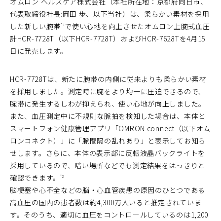
オムロン ヘルスケア株式会社（本社所在地：京都府向日市、
代表取締役社長:岡田 歩、以下当社）は、柔らかい素材を採用
した新しい腕帯
で使い心地を向上させたオムロン上腕式血圧
*1
計HCR-7728T（以下HCR-7728T）およびHCR-7628Tを4月15
日に発売します。
HCR-7728Tは、新たに腕帯の内側に従来よりも柔らかい素材
を採用しました。測定時に腕をより均一に圧迫できるので、
腕帯に発生するしわが抑えられ、使い心地が向上しました。
また、血圧測定中に不規則な脈拍を検知した場合は、本体と
スマートフォン健康管理アプリ「OMRON connect（以下オム
ロンコネクト）」に「脈間隔の乱れあり」と表示してお知ら
せします。さらに、本体の表示部に反転液晶バックライトを
採用しているので、暗い場所などでも測定結果をはっきりと
確認できます。
*2
脳梗塞や心不全などの脳・心血管疾患の原因のひとつである
高血圧の国内の患者数は約4,300万人いると推定されていま
す。そのうち、適切に血圧をコントロールしているのは1,200