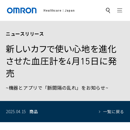
MEN
Healthcare
Japan
サ
イ
ト
内
検
ニュースリリース
索
新しいカフで使い心地を進化
させた血圧計を4月15日に発
売
~機器とアプリで「脈間隔の乱れ」をお知らせ~
2025.04.15
商品
一覧に戻る