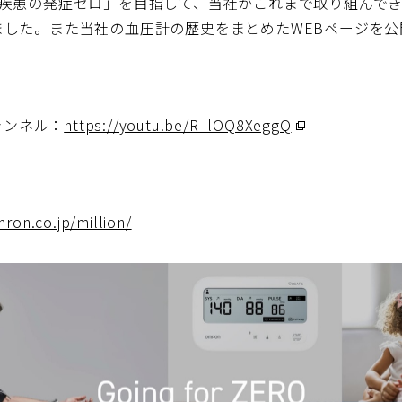
管疾患の発症ゼロ」を目指して、当社がこれまで取り組んで
ました。また当社の血圧計の歴史をまとめたWEBページを公
ャンネル：
https://youtu.be/R_lOQ8XeggQ
（別
ウ
ィ
ン
ron.co.jp/million/
ド
ウ
で
開
く）