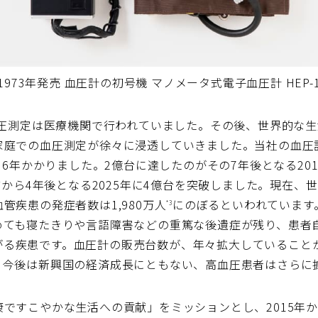
1973年発売 血圧計の初号機 マノメータ式電子血圧計 HEP-
血圧測定は医療機関で行われていました。その後、世界的な
家庭での血圧測定が徐々に浸透していきました。当社の血圧
36年かかりました。2億台に達したのがその7年後となる20
成から4年後となる2025年に4億台を突破しました。現在、
管疾患の発症者数は1,980万人
にのぼるといわれています
*3
ても寝たきりや言語障害などの重篤な後遺症が残り、患者自身だ
もつながる疾患です。血圧計の販売台数が、年々拡大しているこ
、今後は新興国の経済成長にともない、高血圧患者はさらに
ですこやかな生活への貢献」をミッションとし、2015年