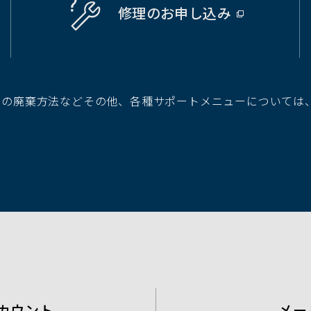
修理の
お申し込み
（別
ウ
ィ
ン
ド
池の廃棄方法などその他、各種サポートメニューについては
ウ
で
開
く）
カウント
メー