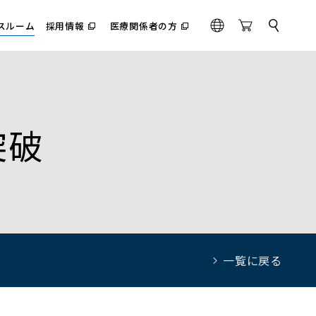
スルーム
採用情報
医療関係者の方
サ
（別
（別
G
O
イ
ウ
ウ
l
n
ト
ィ
ィ
内
o
l
ン
ン
検
ド
ド
b
i
索
ウ
ウ
a
n
で
で
l
e
開
開
く）
く）
突破
S
t
o
r
e
一覧に戻る