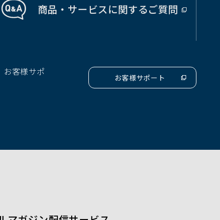
商品・サービス
に関する
ご質問
（別
ウ
ィ
ン
ド
、お客様サポ
ウ
お客様サポート
（別
で
ウ
開
ィ
ン
く）
ド
ウ
で
開
く）
ルマガジン配信サービス