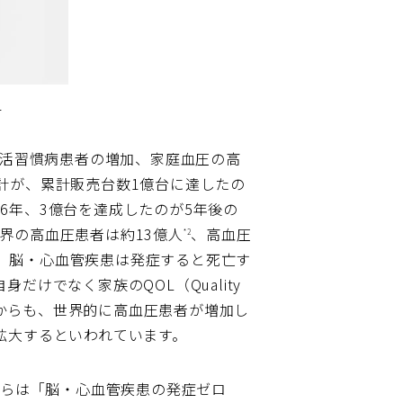
1
生活習慣病患者の増加、家庭血圧の高
計が、累計販売台数1億台に達したの
16年、3億台を達成したのが5年後の
世界の高血圧患者は約13億人
、高血圧
*2
。脳・心血管疾患は発症すると死亡す
けでなく家族のQOL（Quality
とからも、世界的に高血圧患者が増加し
拡大するといわれています。
からは「脳・心血管疾患の発症ゼロ