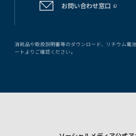
お問い合わせ
窓口
（別
ウ
ィ
ン
ド
消耗品や取扱説明書等のダウンロード、リチウム電
ウ
ートよりご確認ください。
で
開
く）
ソーシャルメディア公式ア