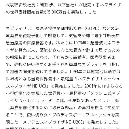
代表取締役社長：岡田 歩、以下当社）が販売するネブライザ
の世界累計販売台数が5,000万台を突破しました
ネブライザは、喘息や慢性閉塞性肺疾患（COPD）などの治
療薬液を微粒子化して噴霧して、気管支や肺に送る呼吸器疾
患治療用の医療機器です。私たちは1978年に超音波式ネブラ
イザを発売以来、薬液をきちんと気管支や肺まで届けるため
の噴霧技術にこだわり、子どもから高齢者、医療従事者ま
で、誰もが使いやすくお手入れも簡単なネブライザを目指し
て機器の開発を続けてきました。1994年には乾電池駆動では
世界初となる当時世界最小・最軽量のネブライザ「メッシュ
式ネブライザ NE-U03」を発売しました。2001年にはさらなる
小型軽量化を実現した世界最小・最軽量の「メッシュ式ネブ
ライザ NE-U22」、2019年には、金属製であったメッシュ部
（薬液を霧化するために必要な部品）の素材を樹脂に変更す
ることで、使い切りタイプのディスポーザブルメッシュを実
現した「メッシュ式ネブライザ NE-U200」を発売しました。