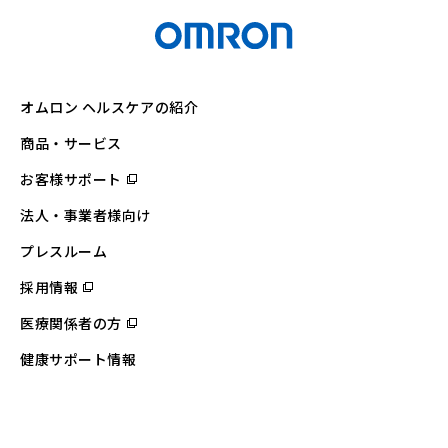
オムロン ヘルスケアの紹介
商品・サービス
お客様サポート
（別
ウ
ィ
法人・事業者様向け
ン
ド
ウ
プレスルーム
で
開
採用情報
（別
く）
ウ
ィ
医療関係者の方
（別
ン
ウ
ド
ィ
ウ
健康サポート情報
ン
で
ド
開
ウ
く）
で
開
く）