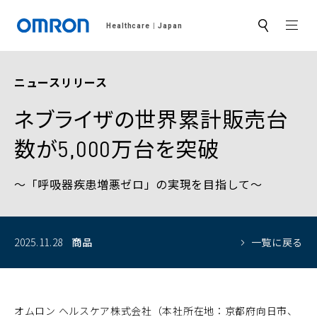
MEN
Healthcare
Japan
サ
イ
ト
内
検
ニュースリリース
索
ネブライザの世界累計販売台
数が5,000万台を突破
～「呼吸器疾患増悪ゼロ」の実現を目指して～
2025.11.28
商品
一覧に戻る
オムロン ヘルスケア株式会社（本社所在地：京都府向日市、