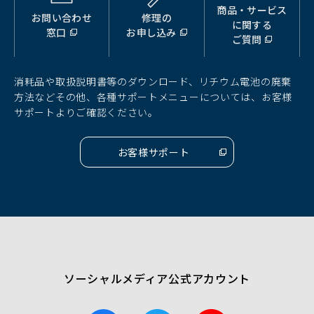
商品・サービス
お問い合わせ
修理の
（別
（別
（別
に関する
窓口
お申し込み
ウ
ウ
ウ
ご質問
ィ
ィ
ィ
ン
ン
ン
ド
ド
ド
消耗品や取扱説明書等のダウンロード、リチウム電池の廃棄
ウ
ウ
ウ
方法などその他、各種サポートメニューについては、お客様
で
で
で
サポートよりご確認ください。
開
開
開
く）
く）
く）
お客様サポート
（別
ウ
ィ
ン
ド
ウ
で
開
く）
ソーシャルメディア公式アカウント