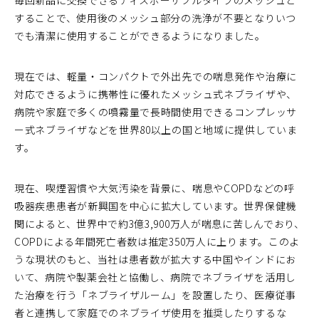
毎回新品に交換できるディスポーザブルタイプのメッシュと
することで、使用後のメッシュ部分の洗浄が不要となりいつ
でも清潔に使用することができるようになりました。
現在では、軽量・コンパクトで外出先での喘息発作や治療に
対応できるように携帯性に優れたメッシュ式ネブライザや、
病院や家庭で多くの噴霧量で長時間使用できるコンプレッサ
ー式ネブライザなどを世界80以上の国と地域に提供していま
す。
現在、喫煙習慣や大気汚染を背景に、喘息やCOPDなどの呼
吸器疾患患者が新興国を中心に拡大しています。世界保健機
関によると、世界中で約3億3,900万人が喘息に苦しんでおり、
COPDによる年間死亡者数は推定350万人に上ります。このよ
うな現状のもと、当社は患者数が拡大する中国やインドにお
いて、病院や製薬会社と協働し、病院でネブライザを活用し
た治療を行う「ネブライザルーム」を設置したり、医療従事
者と連携して家庭でのネブライザ使用を推奨したりするな