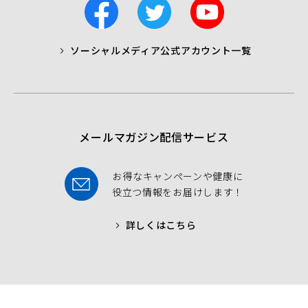
F
T
Y
a
w
o
c
i
u
ソーシャルメディア公式アカウント一覧
a
t
t
b
t
u
o
e
b
o
r
e
k
メールマガジン配信サービス
お得なキャンペーンや健康に
役立つ情報をお届けします！
詳しくはこちら