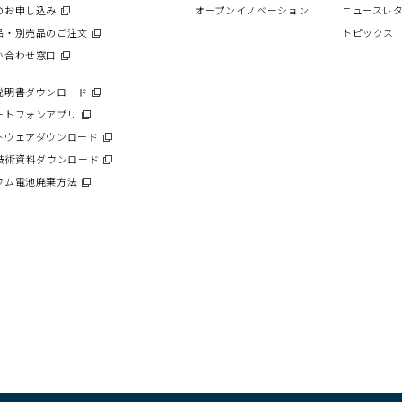
ド
ウ
のお申し込み
（別
オープンイノベーション
ニュースレ
ウ
ィ
ウ
で
品・別売品のご注文
（別
トピックス
ン
開
ィ
ウ
い合わせ窓口
（別
く）
ド
ン
ィ
ウ
ウ
ド
ン
ィ
で
説明書ダウンロード
（別
ウ
ド
ン
開
ウ
で
ートフォンアプリ
（別
ウ
ド
く）
ィ
開
ウ
で
トウェアダウンロード
（別
ウ
ン
く）
ィ
開
ウ
で
C技術資料ダウンロード
（別
ド
ン
く）
ィ
開
ウ
ウ
ウム電池廃棄方法
（別
ド
ン
く）
ィ
で
ウ
ウ
ド
ン
開
ィ
で
ウ
ド
く）
ン
開
で
ウ
ド
く）
開
で
ウ
く）
開
で
く）
開
く）