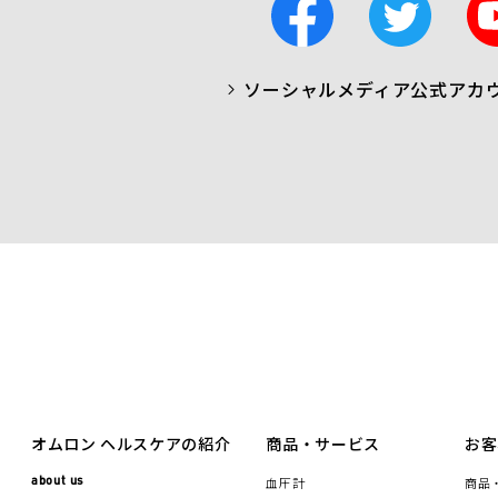
a
w
c
i
ソーシャルメディア公式アカ
a
t
b
t
o
e
o
r
k
オムロン ヘルスケアの紹介
商品・サービス
お客
about us
血圧計
商品