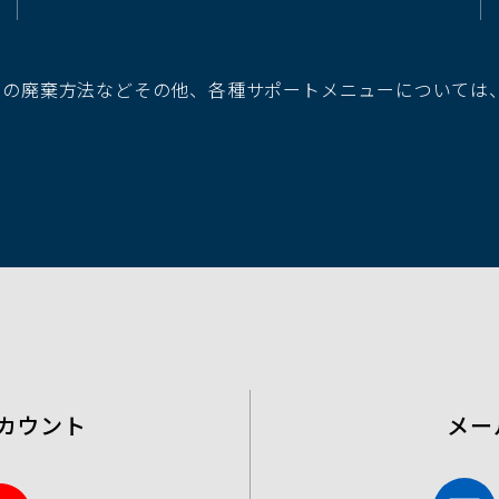
ィ
ン
ド
池の廃棄方法などその他、各種サポートメニューについては
ウ
で
開
く）
カウント
メー
Y