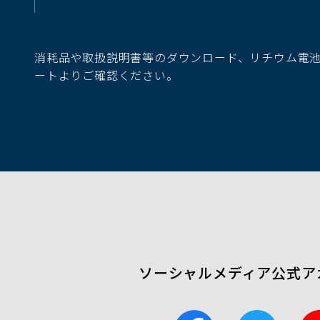
ィ
ン
ド
消耗品や取扱説明書等のダウンロード、リチウム電
ウ
ートよりご確認ください。
で
開
く）
ソーシャルメディア公式ア
F
T