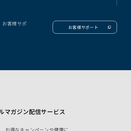
ィ
ン
ド
、お客様サポ
ウ
お客様サポート
（別
で
ウ
開
ィ
ン
く）
ド
ウ
で
開
く）
ルマガジン配信サービス
お得なキャンペーンや健康に