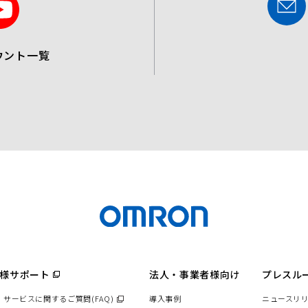
o
u
ウント一覧
t
u
b
e
様サポート
（別
法人・事業者様向け
プレスル
ウ
ィ
・サービスに関するご質問(FAQ)
（別
導入事例
ニュースリ
ン