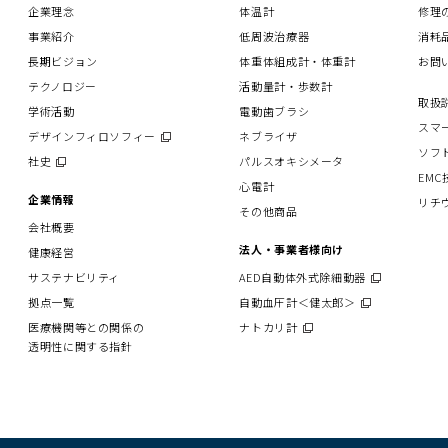
企業理念
体温計
修理
事業紹介
低周波治療器
消耗
長期ビジョン
体重体組成計・体重計
お問
テクノロジー
活動量計・歩数計
取扱
学術活動
電動歯ブラシ
スマ
デザインフィロソフィー
（別
ネブライザ
ソフ
ウ
社史
（別
パルスオキシメータ
ィ
EM
ウ
心電計
ン
ィ
企業情報
リチ
その他商品
ド
ン
会社概要
ウ
ド
で
法人・事業者様向け
健康経営
ウ
開
で
サステナビリティ
AED自動体外式除細動器
（別
く）
開
ウ
拠点一覧
自動血圧計＜健太郎＞
（別
く）
ィ
ウ
医療機関等との関係の
ナトカリ計
（別
ン
ィ
透明性に関する指針
ウ
ド
ン
ィ
ウ
ド
ン
で
ウ
ド
開
で
ウ
く）
開
で