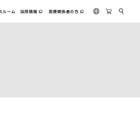
スルーム
採用情報
医療関係者の方
サ
（別
（別
G
O
イ
ウ
ウ
l
n
ト
ィ
ィ
内
o
l
ン
ン
検
ド
ド
b
i
索
ウ
ウ
a
n
で
で
l
e
開
開
く）
く）
S
t
o
r
e