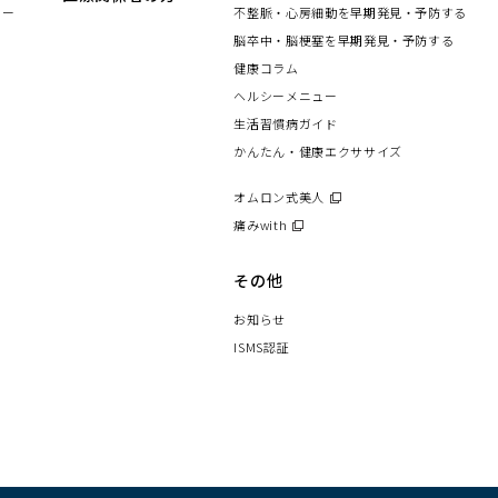
ド
ウ
ター
不整脈・心房細動を早期発見・予防する
ウ
ィ
で
ン
脳卒中・脳梗塞を早期発見・予防する
開
ド
く）
健康コラム
ウ
で
ヘルシーメニュー
開
く）
生活習慣病ガイド
かんたん・健康エクササイズ
オムロン式美人
（別
ウ
痛みwith
（別
ィ
ウ
ン
ィ
その他
ド
ン
ウ
ド
お知らせ
で
ウ
開
ISMS認証
で
く）
開
く）